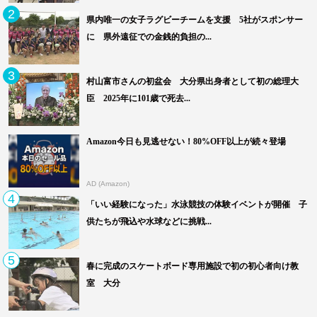
2
県内唯一の女子ラグビーチームを支援 5社がスポンサー
に 県外遠征での金銭的負担の...
3
村山富市さんの初盆会 大分県出身者として初の総理大
臣 2025年に101歳で死去...
Amazon今日も見逃せない！80%OFF以上が続々登場
AD (Amazon)
4
「いい経験になった」水泳競技の体験イベントが開催 子
供たちが飛込や水球などに挑戦...
5
春に完成のスケートボード専用施設で初の初心者向け教
室 大分