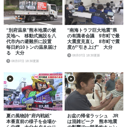
“別府温泉”熊本地震の被
“南海トラフ巨大地震”県
災地へ 移動式施設を八
の有識者会議 9市町で最
代市内の避難所に設置
大震度見直し 8市町で震
毎日約10トンの温泉届け
度が“引き上げ” 大分
る 大分
08月07日 18:30更新
08月07日 18:30更新
夏の風物詩“府内戦紙”
お盆の帰省ラッシュ JR
本番直前の様子を会場か
は混雑ピーク 熊本地震