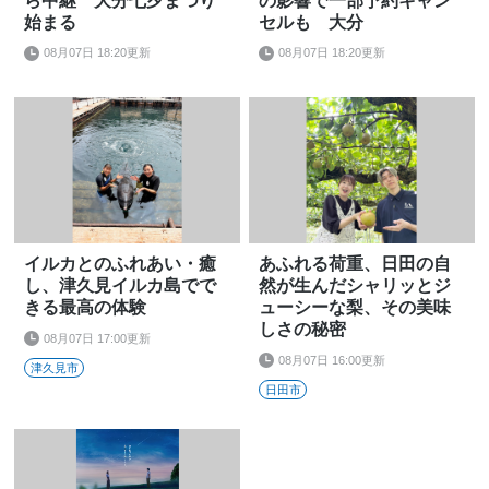
ら中継 大分七夕まつり
の影響で一部予約キャン
始まる
セルも 大分
08月07日 18:20更新
08月07日 18:20更新
イルカとのふれあい・癒
あふれる荷重、日田の自
し、津久見イルカ島でで
然が生んだシャリッとジ
きる最高の体験
ューシーな梨、その美味
しさの秘密
08月07日 17:00更新
08月07日 16:00更新
津久見市
日田市