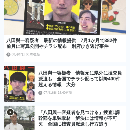
八田與一容疑者 最新の情報提供 7月1か月で382件
前月に写真公開やチラシ配布 別府ひき逃げ事件
08月07日 00:00更新
八田與一容疑者 情報元に県外に捜査員
派遣も 全国でチラシ配って以降400件
超える情報 大分
07月16日 18:40更新
「八田與一容疑者を見つける」捜査1課
幹部を単独取材 解決には情報が不可
欠 全国に捜査員派遣し行方追う