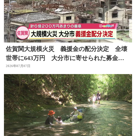
佐賀関大規模火災 義援金の配分決定 全壊
世帯に643万円 大分市に寄せられた募金は
総額約6億円
2026年07月07日