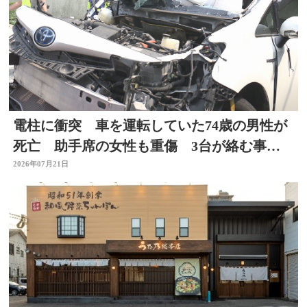
電柱に衝突 車を運転していた74歳の男性が
死亡 助手席の女性も重傷 3台が絡む事
故 大分
2026年07月21日