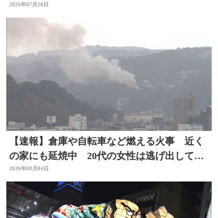
円被害 大分
2026年07月28日
【速報】倉庫や自転車など燃える火事 近く
の家にも延焼中 20代の女性は逃げ出して無
事 大分
2026年08月04日