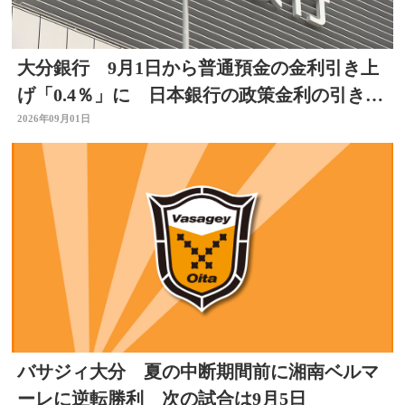
大分銀行 9月1日から普通預金の金利引き上
げ「0.4％」に 日本銀行の政策金利の引き上
げを受け
2026年09月01日
バサジィ大分 夏の中断期間前に湘南ベルマ
ーレに逆転勝利 次の試合は9月5日