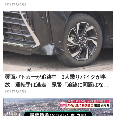
2026年07月29日
覆面パトカーが追跡中 2人乗りバイクが事
故 運転手は逃走 県警「追跡に問題はな
い」大分
2026年07月07日