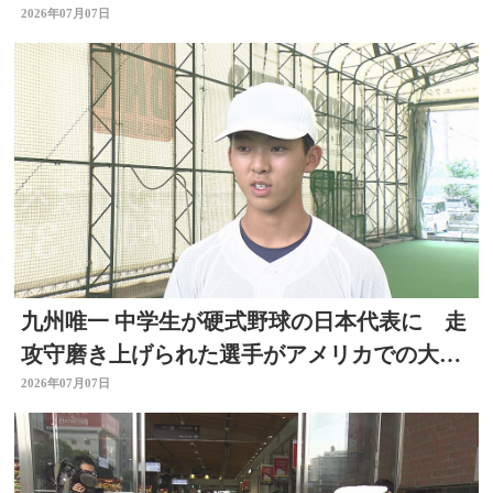
2026年07月07日
九州唯一 中学生が硬式野球の日本代表に 走
攻守磨き上げられた選手がアメリカでの大会
出場へ 大分
2026年07月07日