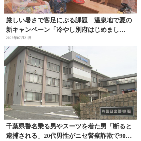
厳しい暑さで客足にぶる課題 温泉地で夏の
新キャンペーン「冷やし別府はじめまし
た」 冷たい足湯など設置
2026年07月21日
千葉県警名乗る男やスーツを着た男「断ると
逮捕される」20代男性がニセ警察詐欺で90万