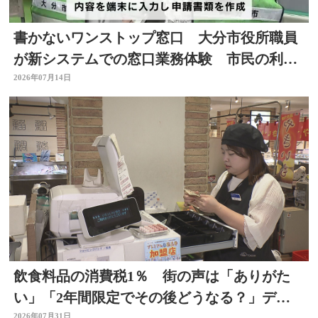
書かないワンストップ窓口 大分市役所職員
が新システムでの窓口業務体験 市民の利便
性向上と業務効率化へ
2026年07月14日
飲食料品の消費税1％ 街の声は「ありがた
い」「2年間限定でその後どうなる？」デパ
2026年07月31日