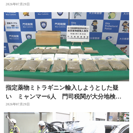
看護師、水道局など
2026年07月29日
指定薬物ミトラギニン輸入しようとした疑
い ミャンマー6人 門司税関が大分地検に
告発 大分
2026年07月29日