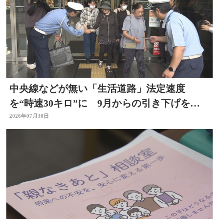
中央線などが無い「生活道路」法定速度
を“時速30キロ”に 9月からの引き下げを前
に警察官が街頭啓発
2026年07月30日