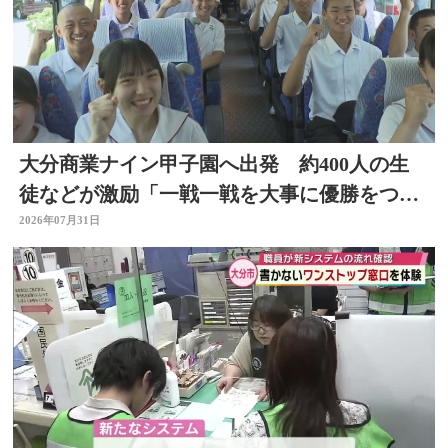
大分商業ナイン甲子園へ出発 約400人の生
徒などが激励「一戦一戦を大事に優勝をつか
み取って」
2026年07月31日