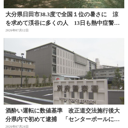
大分県日田市38.3度で全国１位の暑さに 涼
を求めて渓谷に多くの人 13日も熱中症警戒
アラート発表
2026年07月12日
酒酔い運転に数値基準 改正道交法施行後大
分県内で初めて逮捕 「センターポールに接
触して去った」と通報
2026年07月24日