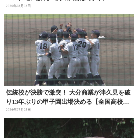
2026年08月03日
伝統校が決勝で激突！ 大分商業が津久見を破
り13年ぶりの甲子園出場決める【全国高校野
球大分大会】
2026年07月25日