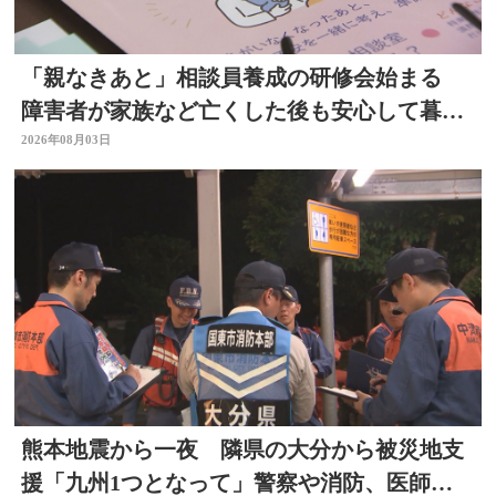
「親なきあと」相談員養成の研修会始まる
障害者が家族など亡くした後も安心して暮ら
せるように 大分
2026年08月03日
熊本地震から一夜 隣県の大分から被災地支
援「九州1つとなって」警察や消防、医師、