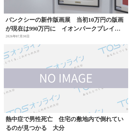
バンクシーの新作版画展 当初10万円の版画
が現在は990万円に イオンパークプレイス
大分店で開催中
2026年07月30日
熱中症で男性死亡 住宅の敷地内で倒れてい
るのが見つかる 大分