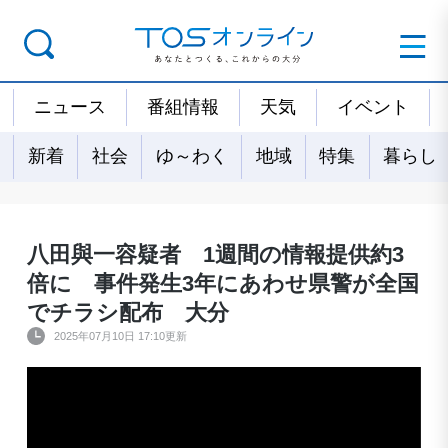
ニュース
番組情報
天気
イベント
新着
社会
ゆ～わく
地域
特集
暮らし
八田與一容疑者 1週間の情報提供約3
倍に 事件発生3年にあわせ県警が全国
でチラシ配布 大分
2025年07月10日 17:10更新