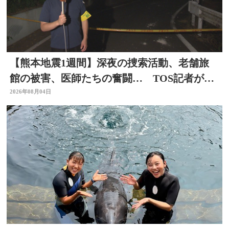
【熊本地震1週間】深夜の捜索活動、老舗旅
館の被害、医師たちの奮闘… TOS記者が取
材した被災地 大分
2026年08月04日