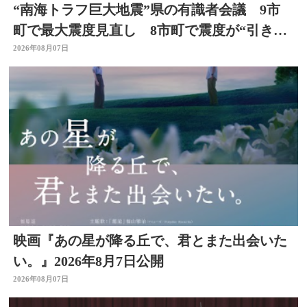
“南海トラフ巨大地震”県の有識者会議 9市
町で最大震度見直し 8市町で震度が“引き上
げ” 大分
2026年08月07日
映画『あの星が降る丘で、君とまた出会いた
い。』2026年8月7日公開
2026年08月07日