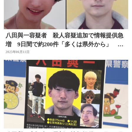
八田與一容疑者 殺人容疑追加で情報提供急
増 9日間で約200件「多くは県外から」 別
府ひき逃げ 大分
2025年06月11日