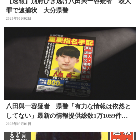
【速報】別府ひき逃げ八田與一容疑者 殺人
罪で逮捕状 大分県警
2025年06月02日
八田與一容疑者 県警「有力な情報は依然と
してない」最新の情報提供総数1万1059件
別府ひき逃げ事件
2025年09月01日