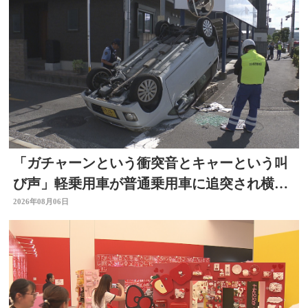
「ガチャーンという衝突音とキャーという叫
び声」軽乗用車が普通乗用車に追突され横
転 周囲騒然 大分
2026年08月06日