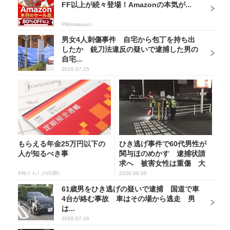
FF以上が続々登場！Amazonの本気が...
PR(Amazon)
男女4人刺傷事件 自宅から包丁を持ち出
したか 銃刀法違反の疑いで逮捕した男の
自宅...
2026.07.15
もらえる年金25万円以下の
ひき逃げ事件で60代男性が
人が知るべき事
関与ほのめかす 逮捕状請
求へ 被害女性は重傷 大
分
PR(くらしの話題)
2026.08.05
61歳男をひき逃げの疑いで逮捕 国道で車
4台が絡む事故 車はその場から逃走 男
は...
2026.07.16