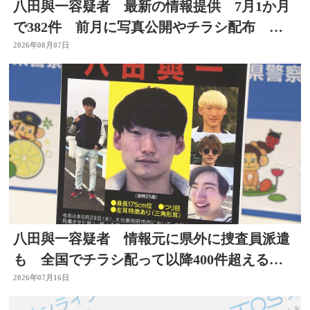
八田與一容疑者 最新の情報提供 7月1か月
で382件 前月に写真公開やチラシ配布 別
府ひき逃げ事件
2026年08月07日
八田與一容疑者 情報元に県外に捜査員派遣
も 全国でチラシ配って以降400件超える情
報 大分
2026年07月16日