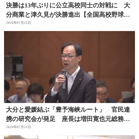
決勝は13年ぶりに公立高校同士の対戦に 大
分商業と津久見が決勝進出【全国高校野球選
手権大分大会】
2026年07月23日
大分と愛媛結ぶ「豊予海峡ルート」 官民連
携の研究会が発足 座長は増田寛也元総務大
臣 大分
2026年07月31日