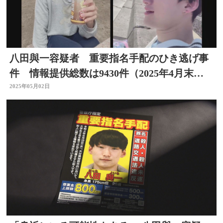
八田與一容疑者 重要指名手配のひき逃げ事
件 情報提供総数は9430件（2025年4月末時
点） 大分
2025年05月02日