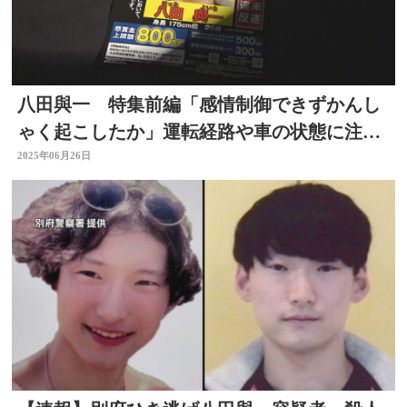
八田與一 特集前編「感情制御できずかんし
ゃく起こしたか」運転経路や車の状態に注
目 別府ひき逃げ3年
2025年06月26日