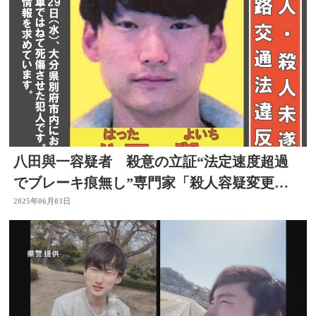
八田與一容疑者 殺意の立証“法定速度超過
でブレーキ痕無し”専門家「殺人容疑変更は
メッセージ」大分
2025年06月03日