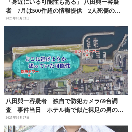
「身近にいる可能性もある」 八田與一容疑
者 7月は500件超の情報提供 2人死傷のひ
き逃げ事件 大分
2025年08月02日
八田與一容疑者 独自で防犯カメラ69台調
査 事件当日 ホテル街で似た裸足の男の姿
が 別府ひき逃げ
2025年06月27日