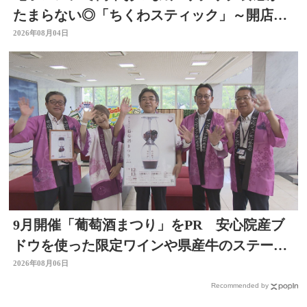
たまらない◎「ちくわスティック」～開店！
キッチン別府ちゃん～
2026年08月04日
9月開催「葡萄酒まつり」をPR 安心院産ブ
ドウを使った限定ワインや県産牛のステーキ
など 大分
2026年08月06日
Recommended by