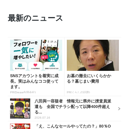
最新のニュース
SNSアカウントを着実に成
お墓の撤去にいくらかか
長。実はみんなココ使って
る？墓じまい費用
ます。
PR(Dreaw合同会社)
PR(くらしの話題)
八田與一容疑者 情報元に県外に捜査員派
遣も 全国でチラシ配って以降400件超え
る...
2026.07.16
「え、こんなセールやってたの？」80％O