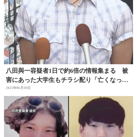
八田與一容疑者1日で約6倍の情報集まる 被
害にあった大学生もチラシ配り「亡くなった
友人に申し訳ない」
2025年06月30日