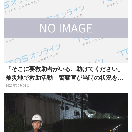
「そこに要救助者がいる、助けてください」
被災地で救助活動 警察官が当時の状況を語
る 大分
2026年08月04日