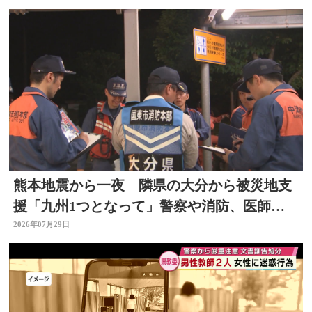
熊本地震から一夜 隣県の大分から被災地支
援「九州1つとなって」警察や消防、医師、
看護師、水道局など
2026年07月29日