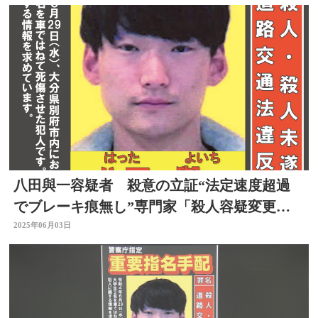
八田與一容疑者 殺意の立証“法定速度超過
でブレーキ痕無し”専門家「殺人容疑変更は
メッセージ」大分
2025年06月03日