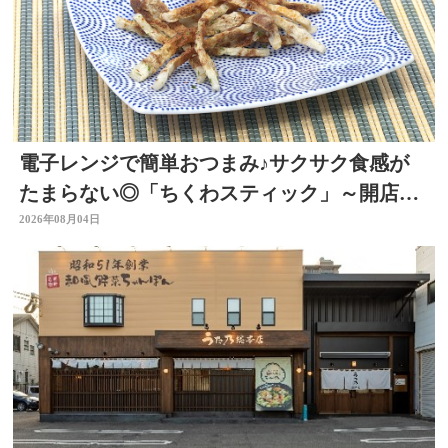
電子レンジで簡単おつまみ♪サクサク食感が
たまらない◎「ちくわスティック」～開店！
キッチン別府ちゃん～
2026年08月04日