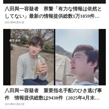
八田與一容疑者 県警「有力な情報は依然と
してない」最新の情報提供総数1万1059件
別府ひき逃げ事件
2025年09月01日
八田與一容疑者 重要指名手配のひき逃げ事
件 情報提供総数は9430件（2025年4月末時
点） 大分
2025年05月02日