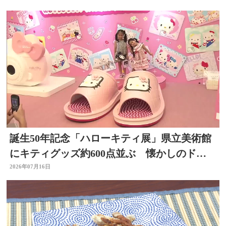
誕生50年記念「ハローキティ展」県立美術館
にキティグッズ約600点並ぶ 懐かしのドラ
イヤーなど 大分
2026年07月16日