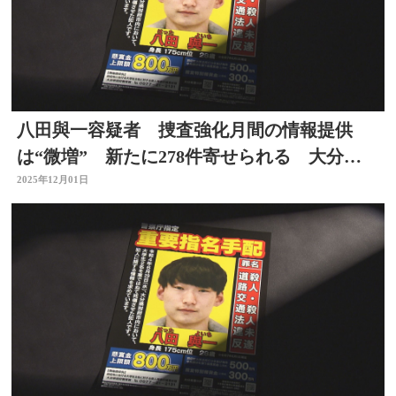
八田與一容疑者 捜査強化月間の情報提供
は“微増” 新たに278件寄せられる 大分・
別府ひき逃げ
2025年12月01日