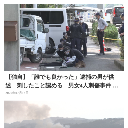
【独自】「誰でも良かった」逮捕の男が供
述 刺したこと認める 男女4人刺傷事件 被
害者と面識なし 大分
2026年07月13日