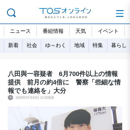
ニュース
番組情報
天気
イベント
新着
社会
ゆ～わく
地域
特集
暮らし
八田與一容疑者 6月700件以上の情報
提供 前月の約4倍に 警察「些細な情
報でも連絡を」大分
2025年07月02日 11:00更新