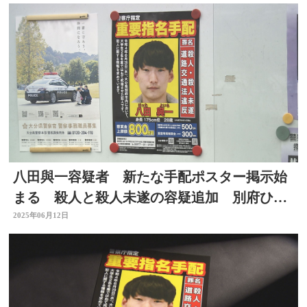
八田與一容疑者 新たな手配ポスター掲示始
まる 殺人と殺人未遂の容疑追加 別府ひき
逃げ事件 大分
2025年06月12日