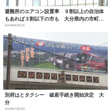
避難所のエアコン設置率 ９割以上の自治体
もあれば３割以下の市も 大分県内の市町村
を調査
2026年08月05日
別府はとタクシー 破産手続き開始決定 大
分
2026年07月29日