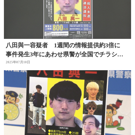
八田與一容疑者 1週間の情報提供約3倍に
事件発生3年にあわせ県警が全国でチラシ配
布 大分
2025年07月10日