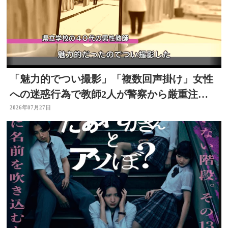
「魅力的でつい撮影」「複数回声掛け」女性
への迷惑行為で教師2人が警察から厳重注
意 文書訓告に 大分
2026年07月27日