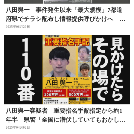
八田與一 事件発生以来「最大規模」7都道
府県でチラシ配布し情報提供呼びかけへ 別
府ひき逃げ 大分
2025年06月20日
八田與一容疑者 重要指名手配指定から約1
年半 県警「全国に潜伏していてもおかしく
ない」別府ひき逃げ
2025年04月02日