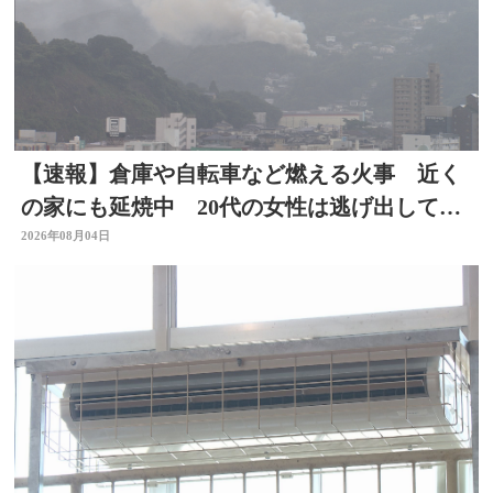
【速報】倉庫や自転車など燃える火事 近く
の家にも延焼中 20代の女性は逃げ出して無
事 大分
2026年08月04日