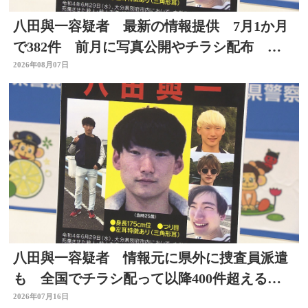
八田與一容疑者 最新の情報提供 7月1か月
で382件 前月に写真公開やチラシ配布 別
府ひき逃げ事件
2026年08月07日
八田與一容疑者 情報元に県外に捜査員派遣
も 全国でチラシ配って以降400件超える情
報 大分
2026年07月16日