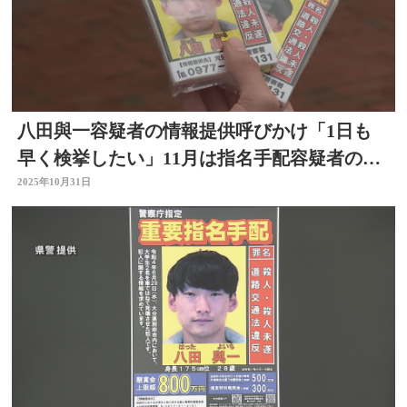
八田與一容疑者の情報提供呼びかけ「1日も
早く検挙したい」11月は指名手配容疑者の捜
査強化月間 大分
2025年10月31日