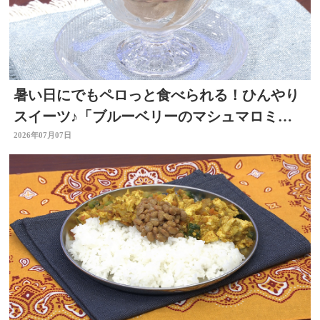
暑い日にでもペロっと食べられる！ひんやり
スイーツ♪「ブルーベリーのマシュマロミル
クアイス」 ～開店！キッチン別府ちゃん～
2026年07月07日