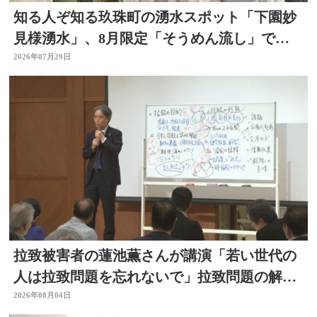
知る人ぞ知る玖珠町の湧水スポット「下園妙
見様湧水」、8月限定「そうめん流し」で涼
を求めて
2026年07月29日
拉致被害者の蓮池薫さんが講演「若い世代の
人は拉致問題を忘れないで」拉致問題の解決
訴える
2026年08月04日