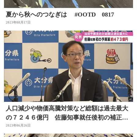
夏から秋へのつなぎは #OOTD 0817
2023年08月17日
人口減少や物価高騰対策など総額は過去最大
の７２４６億円 佐藤知事就任後初の補正予
算案発表
2023年06月26日