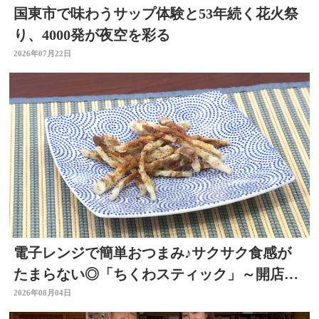
国東市で味わうサップ体験と53年続く花火祭
り、4000発が夜空を彩る
2026年07月22日
電子レンジで簡単おつまみ♪サクサク食感が
たまらない◎「ちくわスティック」～開店！
キッチン別府ちゃん～
2026年08月04日