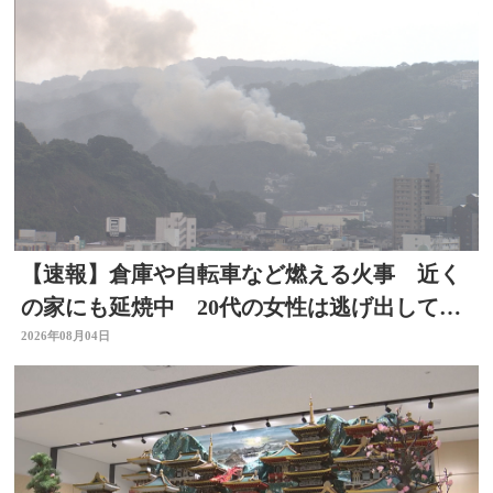
【速報】倉庫や自転車など燃える火事 近く
の家にも延焼中 20代の女性は逃げ出して無
事 大分
2026年08月04日