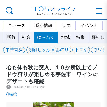
ニュース
番組情報
天気
イベント
新着
社会
ゆ～わく
地域
特集
暮らし
中華首藤
別府ちゃん
おのり
トク活
ウワサ
心も体も秋に突入、１０か所以上でブ
ドウ狩りが楽しめる宇佐市 ワインに
デザートも堪能
2025年08月19日 17:00更新
宇佐市