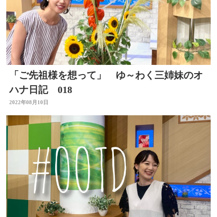
「ご先祖様を想って」 ゆ～わく三姉妹のオ
ハナ日記 018
2022年08月10日