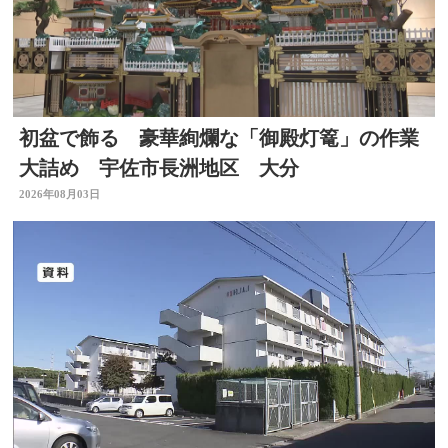
初盆で飾る 豪華絢爛な「御殿灯篭」の作業
大詰め 宇佐市長洲地区 大分
2026年08月03日