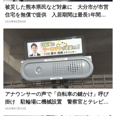
被災した熊本県民など対象に 大分市が市営
住宅を無償で提供 入居期間は最長1年間
【令和8年熊本地震】
2026年08月06日
アナウンサーの声で「自転車の鍵かけ」呼び
掛け 駐輪場に機械設置 警察官とテレビ局
がタッグ 大分
2026年07月31日