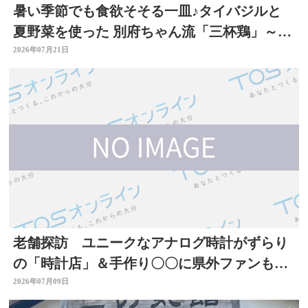
暑い季節でも食欲そそる一皿♪タイバジルと
夏野菜を使った 別府ちゃん流「三杯鶏」～開
店！キッチン別府ちゃん～
2026年07月21日
老舗探訪 ユニークなアナログ時計がずらり
の「時計店」＆手作り〇〇に県外ファンもい
る「酒店」 大分
2026年07月09日