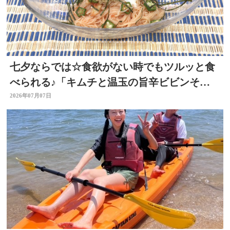
七夕ならでは☆食欲がない時でもツルッと食
べられる♪「キムチと温玉の旨辛ビビンそう
めん」 ～開店！キッチン別府ちゃん～
2026年07月07日