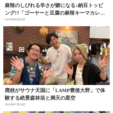
麻辣のしびれる辛さが癖になる♪納豆トッピ
ング!?「ゴーヤーと豆腐の麻辣キーマカレ
ー」～開店！キッチン別府ちゃん～
2026年08月04日
廃校がサウナ天国に「LAMP豊後大野」で体
験する絶景森林浴と満天の星空
2026年07月29日