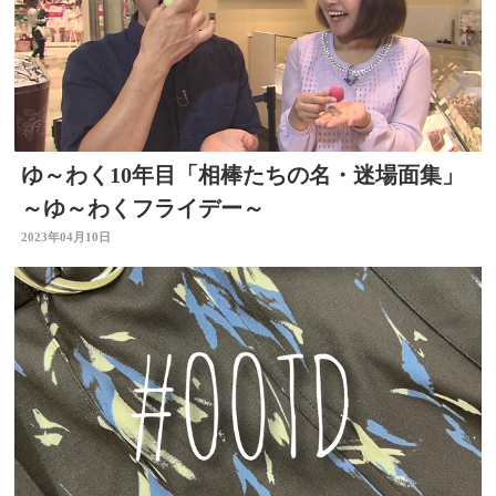
ゆ～わく10年目「相棒たちの名・迷場面集」
～ゆ～わくフライデー～
2023年04月10日