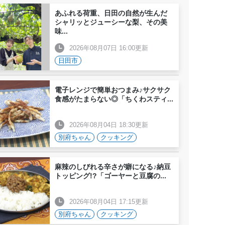
あふれる荷重、日田の自然が生んだ
シャリッとジューシーな梨、その美
味
...
2026年08月07日 16:00更新
日田市
電子レンジで簡単おつまみ♪サクサク
食感がたまらない◎「ちくわスティ
...
2026年08月04日 18:30更新
別府ちゃん
クッキング
麻辣のしびれる辛さが癖になる♪納豆
トッピング!?「ゴーヤーと豆腐の
...
2026年08月04日 17:15更新
別府ちゃん
クッキング