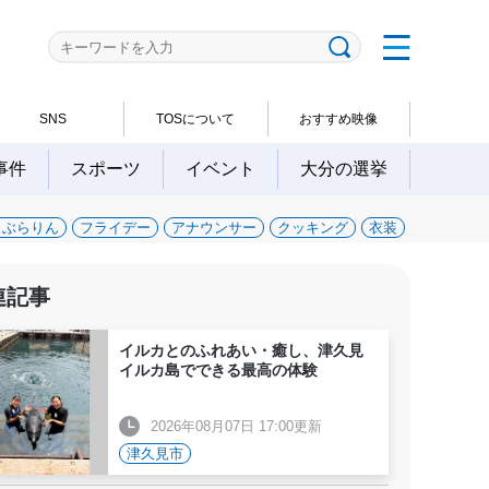
SNS
TOSについて
おすすめ映像
事件
スポーツ
イベント
大分の選挙
～ぶらりん
フライデー
アナウンサー
クッキング
衣装
連記事
イルカとのふれあい・癒し、津久見
イルカ島でできる最高の体験
2026年08月07日 17:00更新
津久見市