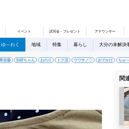
イベント
試写会・プレゼント
アナウンサー
ゆ～わく
地域
特集
暮らし
大分の未解決
華首藤
別府ちゃん
おのり
トク活
ウワサノ♡
おでかけ
ちゅ
関