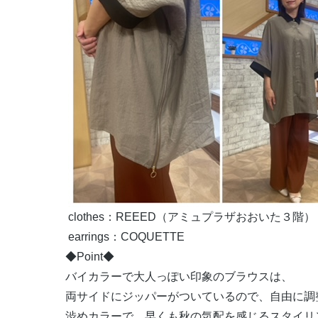
clothes：REEED（アミュプラザおおいた３階）
earrings：
COQUETTE
◆Point◆
バイカラーで大人っぽい印象のブラウスは、
両サイドにジッパーがついているので、自由に調
渋めカラーで、早くも秋の気配を感じるスタイリ