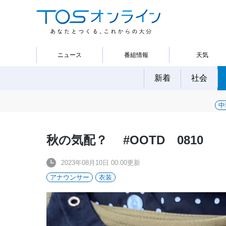
ニュース
番組情報
天気
新着
社会
中
秋の気配？ #OOTD 0810
2023年08月10日 00:00更新
アナウンサー
衣装