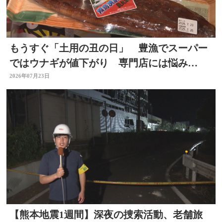
もうすぐ「土用の丑の日」 豊漁でスーパー
ではウナギが値下がり 専門店には悩み
も… 大分
2026年07月23日
【熊本地震1週間】深夜の捜索活動、老舗旅