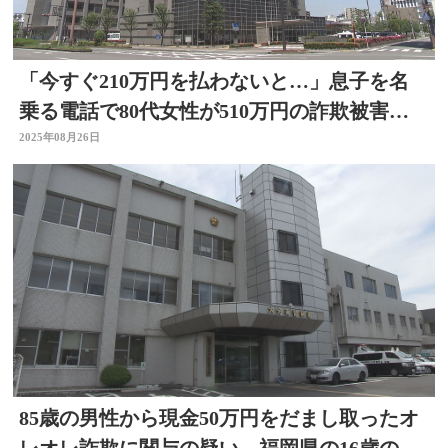
「今すぐ210万円を払わないと…」息子を名
乗る電話で80代女性が510万円の詐欺被害
大分
2025年08月26日
85歳の男性から現金50万円をだまし取ったオ
レオレ詐欺に関与の疑い 福岡県の16歳の少