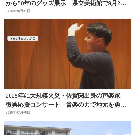
から50年のグッズ展示 県立美術館で9月23
日まで
2026年08月07日
2025年に大規模火災・佐賀関出身の声楽家
復興応援コンサート「音楽の力で地元を勇気
づけたい」大分
2026年07月09日