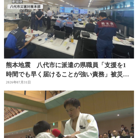
熊本地震 八代市に派遣の県職員「支援を1
時間でも早く届けることが強い責務」被災地
の状況語る 大分
2026年07月31日