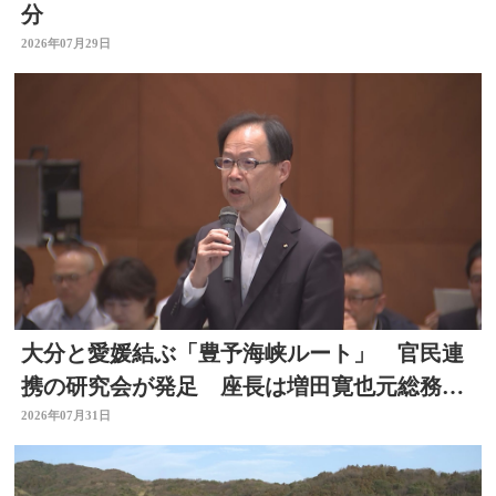
分
2026年07月29日
大分と愛媛結ぶ「豊予海峡ルート」 官民連
携の研究会が発足 座長は増田寛也元総務大
臣 大分
2026年07月31日