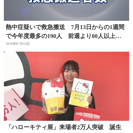
熱中症疑いで救急搬送 7月13日からの1週間
で今年度最多の190人 前週より80人以上
増 大分
2026年07月22日
「ハローキティ展」来場者2万人突破 誕生