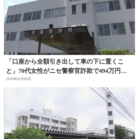
「口座から全額引き出して車の下に置くこ
と」70代女性がニセ警察官詐欺で494万円の
被害 大分
2026年03月06日