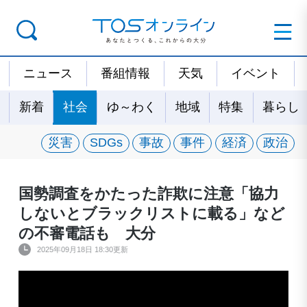
ニュース
番組情報
天気
イベント
新着
社会
ゆ～わく
地域
特集
暮らし
災害
SDGs
事故
事件
経済
政治
国勢調査をかたった詐欺に注意「協力
しないとブラックリストに載る」など
の不審電話も 大分
2025年09月18日 18:30更新