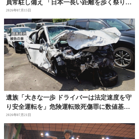
員常駐し備え 「日本一長い距離を歩く祭り」
はルート短縮 大分
2026年07月15日
遺族「大きな一歩 ドライバーは法定速度を守
り安全運転を」危険運転致死傷罪に数値基
準 改正法施行
2026年07月21日