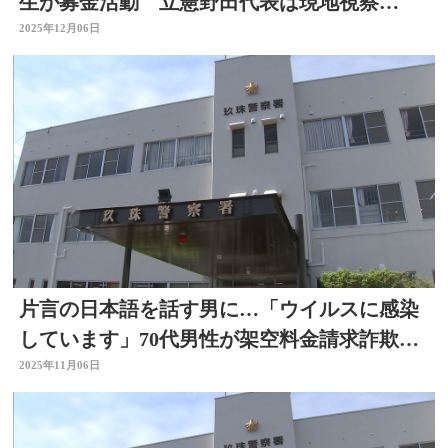
生が募金活動 立憲野田代表は現地視察
「我々も後押し」 大分
2025年12月06日
片言の日本語を話す男に…「ウイルスに感染
しています」70代男性が架空料金請求詐欺の
被害 大分
2025年11月06日