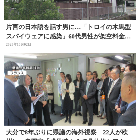
片言の日本語を話す男に…「トロイの木馬型
スパイウェアに感染」60代男性が架空料金請
求詐欺の被害 大分
2025年10月02日
大分で8年ぶりに県議の海外視察 22人が欧