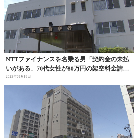
NTTファイナンスを名乗る男「契約金の未払
いがある」70代女性が80万円の架空料金請求
詐欺被害 大分
2025年08月18日