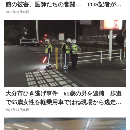
館の被害、医師たちの奮闘… TOS記者が取
材した被災地 大分
2026年08月04日
大分市ひき逃げ事件 61歳の男を逮捕 歩道
で65歳女性を軽乗用車ではね現場から逃走し
た疑い
2026年08月06日