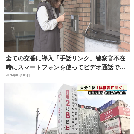
全ての交番に導入「手話リンク」警察官不在
時にスマートフォンを使ってビデオ通話で手
話通訳 大分
2026年03月03日