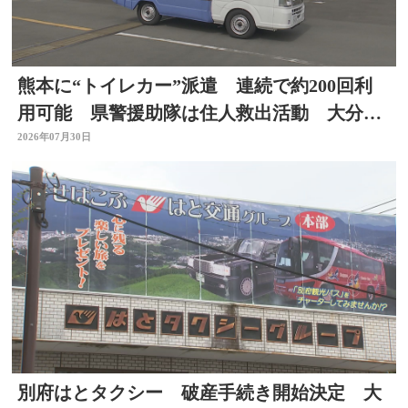
熊本に“トイレカー”派遣 連続で約200回利
用可能 県警援助隊は住人救出活動 大分か
ら支援の輪広がる
2026年07月30日
別府はとタクシー 破産手続き開始決定 大