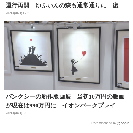
運行再開 ゆふいんの森も通常通りに 復旧
工事完了 大分
2026年07月12日
バンクシーの新作版画展 当初10万円の版画
が現在は990万円に イオンパークプレイス
大分店で開催中
2026年07月30日
Recommended by