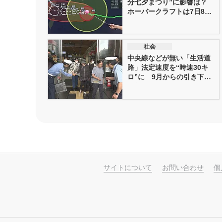
分七夕まつり”に影響は？
ホーバークラフトは7日8
日...
社会
中央線などが無い「生活道
路」法定速度を“時速30キ
ロ”に 9月からの引き下げ
を前...
サイトについて
お問い合わせ
個