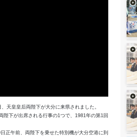
日、天皇皇后両陛下が大分に来県されました。
陛下が出席される行事の1つで、1981年の第1回
に9日正午前、両陛下を乗せた特別機が大分空港に到