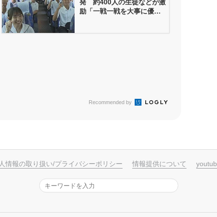
発 約400人の生徒などが激
励「一戦一戦を大事に優勝
をつ...
Recommended by
人情報の取り扱い/プライバシーポリシー
情報提供について
yout