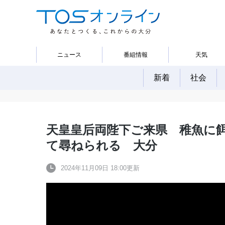
ニュース
番組情報
天気
新着
社会
天皇皇后両陛下ご来県 稚魚に
て尋ねられる 大分
2024年11月09日 18:00更新