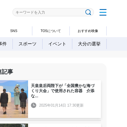
SNS
TOSについて
おすすめ映像
事件
スポーツ
イベント
大分の選挙
連記事
天皇皇后両陛下が「全国豊かな海づ
くり大会」で使用された容器 介添
な
...
2025年01月14日 17:30更新