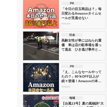
PR
「今日の目玉商品は？」毎
日変わるAmazonタイムセ
ールが見逃せない
Amazon
社会
高齢女性が車にはねられ重
傷 車は店の駐車場を通っ
て逃走 ひき逃げ事件とし
て捜査 ...
PR
「え、こんなセールやって
たの？」80％OFF以上が
続々登場！Amazonの本気
が...
Amazon
地域
【台風13号】夏の風物詩“大