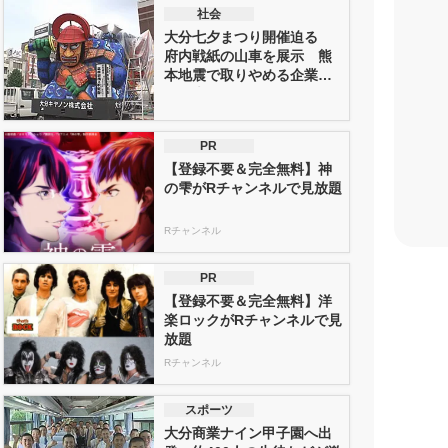
社会
大分七夕まつり開催迫る
府内戦紙の山車を展示 熊
本地震で取りやめる企業
も 大分
PR
【登録不要＆完全無料】神
の雫がRチャンネルで見放題
Rチャンネル
PR
【登録不要＆完全無料】洋
楽ロックがRチャンネルで見
放題
Rチャンネル
スポーツ
大分商業ナイン甲子園へ出