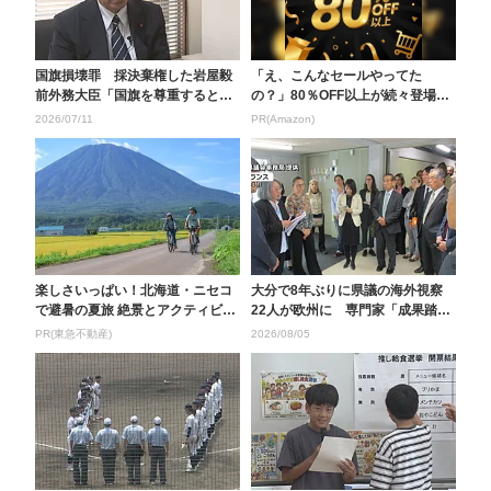
国旗損壊罪 採決棄権した岩屋毅
「え、こんなセールやってた
前外務大臣「国旗を尊重するとい
の？」80％OFF以上が続々登場！
う意識は自然な形で育...
Amazonの本気が...
2026/07/11
PR(Amazon)
楽しさいっぱい！北海道・ニセコ
大分で8年ぶりに県議の海外視察
で避暑の夏旅 絶景とアクティビテ
22人が欧州に 専門家「成果踏ま
ィが揃う「ニセコ東...
えて具体的なアク...
PR(東急不動産)
2026/08/05