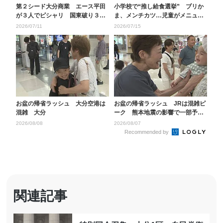
第２シード大分商業 エース平田
小学校で“推し給食選挙” ブリか
が３人でピシャリ 国東破り３回
ま、メンチカツ…児童がメニュー
戦進出【全国高校野球...
をPR トップ獲得...
2026/07/11
2026/07/15
お盆の帰省ラッシュ 大分空港は
お盆の帰省ラッシュ JRは混雑ピ
混雑 大分
ーク 熊本地震の影響で一部予約
キャンセルも 大分
2026/08/08
2026/08/07
Recommended by
関連記事