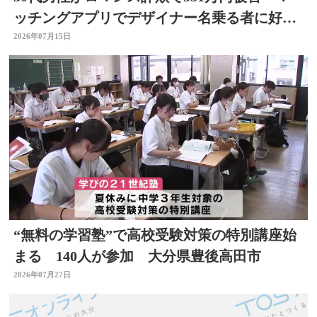
ッチングアプリでデザイナー名乗る者に好意
抱く 大分
2026年07月15日
“無料の学習塾”で高校受験対策の特別講座始
まる 140人が参加 大分県豊後高田市
2026年07月27日