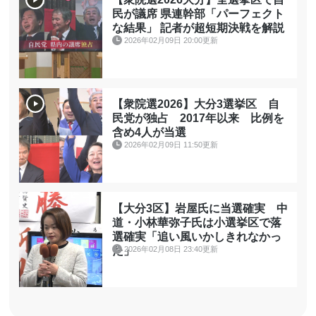
民が議席 県連幹部「パーフェクト
な結果」 記者が超短期決戦を解説
2026年02月09日 20:00更新
【衆院選2026】大分3選挙区 自
民党が独占 2017年以来 比例を
含め4人が当選
2026年02月09日 11:50更新
【大分3区】岩屋氏に当選確実 中
道・小林華弥子氏は小選挙区で落
選確実「追い風いかしきれなかっ
2026年02月08日 23:40更新
た」