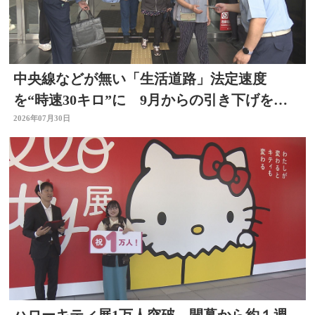
中央線などが無い「生活道路」法定速度
を“時速30キロ”に 9月からの引き下げを前
に警察官が街頭啓発
2026年07月30日