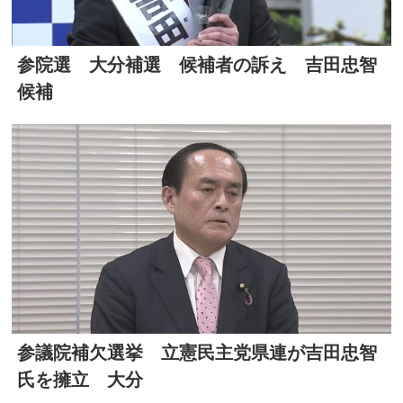
参院選 大分補選 候補者の訴え 吉田忠智
候補
参議院補欠選挙 立憲民主党県連が吉田忠智
氏を擁立 大分