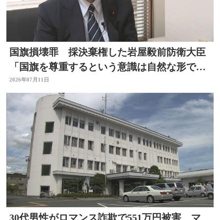
国旗損壊罪 採決棄権した岩屋毅前防衛大臣
「国旗を尊重するという意識は自然な形で育
まれるべきもの」大分
2026年07月11日
30代男性がロマンス詐欺で551万円被害 マ