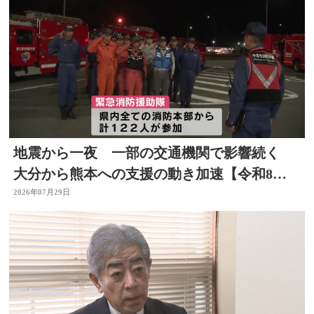
地震から一夜 一部の交通機関で影響続く
大分から熊本への支援の動き加速【令和8年
熊本地震】
2026年07月29日