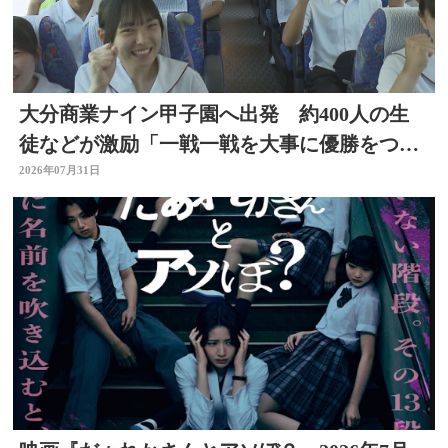
大分商業ナイン甲子園へ出発 約400人の生
徒などが激励「一戦一戦を大事に優勝をつか
み取って」
2026年07月31日