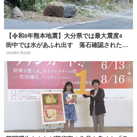
【令和8年熊本地震】大分県では最大震度4
街中では水があふれ出す 落石確認されたと
ころも
2026年07月28日