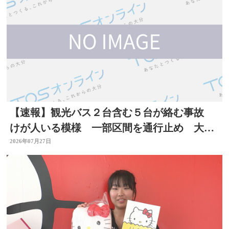
【速報】観光バス２台含む５台が絡む事故
けが人いる模様 一部区間を通行止め 大分
自動車道
2026年07月27日