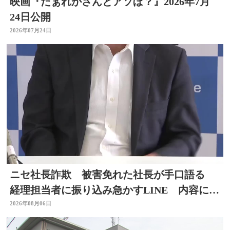
映画『だぁれかさんとアソぼ？』2026年7月
24日公開
2026年07月24日
ニセ社長詐欺 被害免れた社長が手口語る
経理担当者に振り込み急かすLINE 内容に不
信感 大分
2026年08月06日