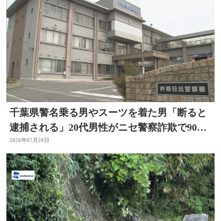
千葉県警名乗る男やスーツを着た男「断ると
逮捕される」20代男性がニセ警察詐欺で90万
円被害 大分
2026年07月28日