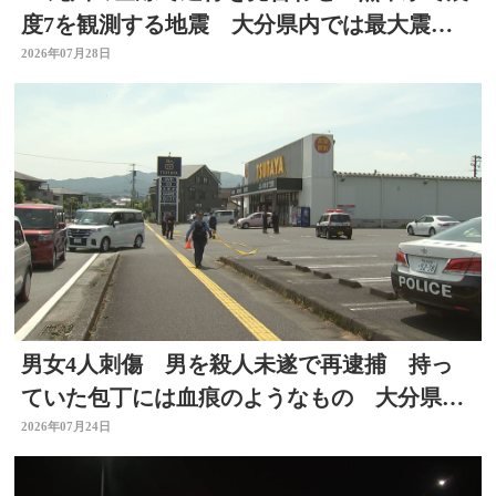
度7を観測する地震 大分県内では最大震度4
を観測
2026年07月28日
男女4人刺傷 男を殺人未遂で再逮捕 持っ
ていた包丁には血痕のようなもの 大分県佐
伯市
2026年07月24日