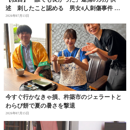
述 刺したこと認める 男女4人刺傷事件 被
害者と面識なし 大分
2026年07月13日
今すぐ行かなきゃ損、杵築市のジェラートと
わらび餅で夏の暑さを撃退
2026年07月15日