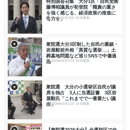
特別国会召集 大分1区・自民党衛
藤博昭議員が初登院「職責の重さ
を強く感じる、経済政策の推進に
2026年02月18日 18:40更新
も力を」
衆院選大分3区制した自民の重鎮・
岩屋毅前外相「異質な選挙…」土
葬墓地問題など巡りSNSで中傷過
2026年02月11日 18:50更新
熱
衆院選 大分の小選挙区自民が議
席を独占 3人に当選証書 3区岩
屋毅氏「これまでで一番重たい議
2026年02月11日 18:30更新
席」
【衆院選2026大分】全選挙区で自