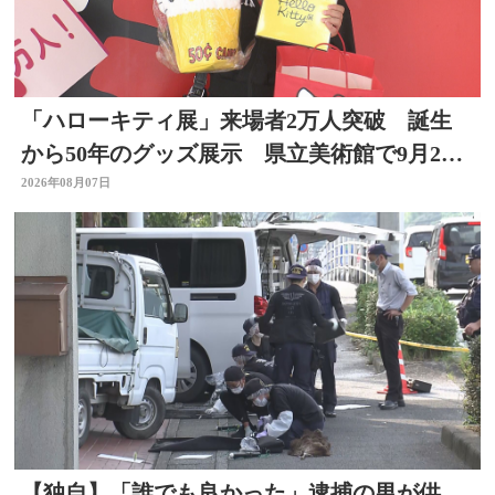
「ハローキティ展」来場者2万人突破 誕生
から50年のグッズ展示 県立美術館で9月23
日まで
2026年08月07日
【独自】「誰でも良かった」逮捕の男が供