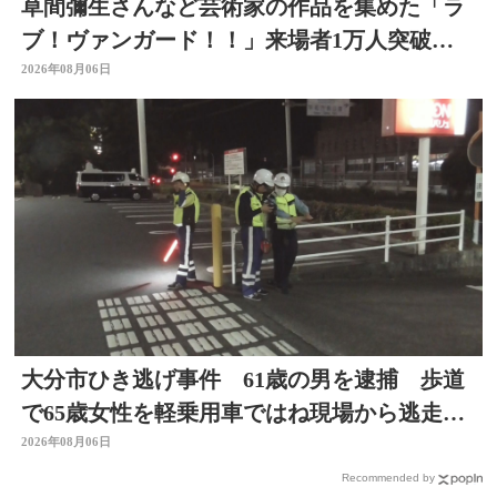
草間彌生さんなど芸術家の作品を集めた「ラ
ブ！ヴァンガード！！」来場者1万人突破
大分県立美術館
2026年08月06日
大分市ひき逃げ事件 61歳の男を逮捕 歩道
で65歳女性を軽乗用車ではね現場から逃走し
た疑い
2026年08月06日
Recommended by