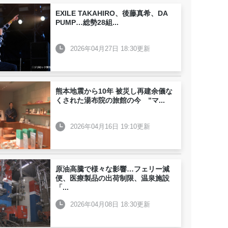
EXILE TAKAHIRO、後藤真希、DA
PUMP…総勢28組
...
2026年04月27日 18:30更新
熊本地震から10年 被災し再建余儀な
くされた湯布院の旅館の今 ”マ
...
2026年04月16日 19:10更新
原油高騰で様々な影響…フェリー減
便、医療製品の出荷制限、温泉施設
「
...
2026年04月08日 18:30更新