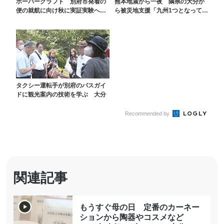
ホーバークラフト 別府市発着の
熊本地震から一夜 隣県の大分か
便の就航に向け秋に実証実験へ
ら被災地支援「九州1つとなって」
夜間の定期便運航は８...
警察や消防、医師、...
タクシー運転手が別府のバスガイ
ドに観光案内の技術を学ぶ 大分
Recommended by
関連記事
もうすぐ母の日 定番のカーネー
ションから陶器やコスメなど