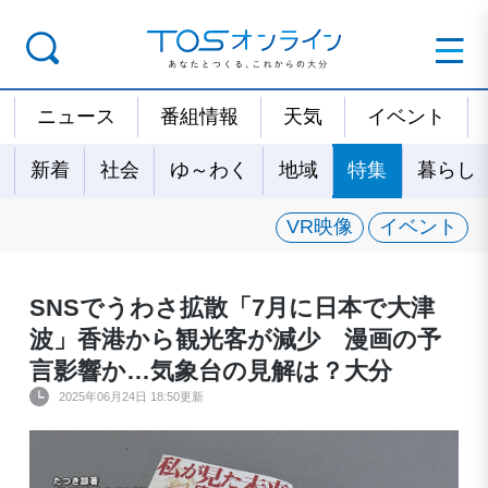
ニュース
番組情報
天気
イベント
新着
社会
ゆ～わく
地域
特集
暮らし
VR映像
イベント
SNSでうわさ拡散「7月に日本で大津
波」香港から観光客が減少 漫画の予
言影響か…気象台の見解は？大分
2025年06月24日 18:50更新