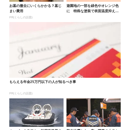
お墓の撤去にいくらかかる？墓じ
遊園地の一部を緑色やオレンジ色
まい費用
に 特殊な塗装で表面温度抑える
工夫 観光地も「涼」...
PR(くらしの話題)
もらえる年金25万円以下の人が知るべき事
PR(くらしの話題)