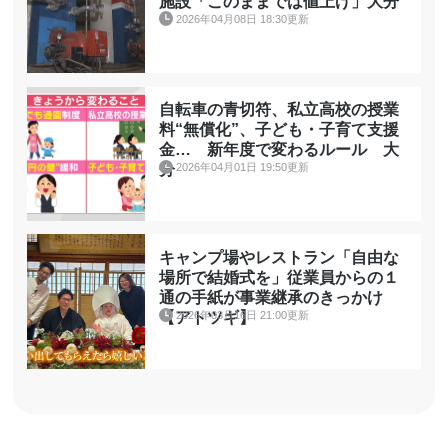
施設「このままでは値上げ」大分
2026年04月08日 18:30更新
自転車の青切符、私立高校の授業
料“無償化”、子ども・子育て支援
金… 新年度で変わるルール 大
2026年04月01日 19:50更新
分
キャンプ場やレストラン「自由な
場所で結婚式を」従業員からの１
通の手紙が事業継承のきっかけ
2026年03月16日 21:00更新
【アトツギ】