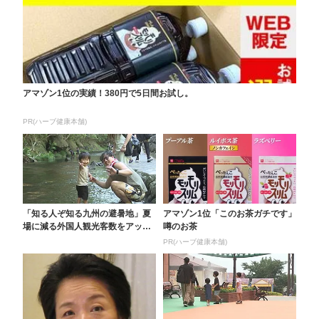
アマゾン1位の実績！380円で5日間お試し。
PR(ハーブ健康本舗)
「知る人ぞ知る九州の避暑地」夏
アマゾン1位「このお茶ガチです」
場に減る外国人観光客数をアップ
噂のお茶
へ おんせん県が“涼...
PR(ハーブ健康本舗)