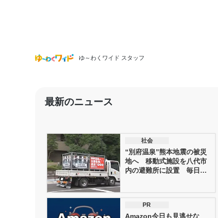
ゆ～わくワイド スタッフ
最新のニュース
社会
“別府温泉”熊本地震の被災
地へ 移動式施設を八代市
内の避難所に設置 毎日約1
0ト...
PR
Amazon今日も見逃せな