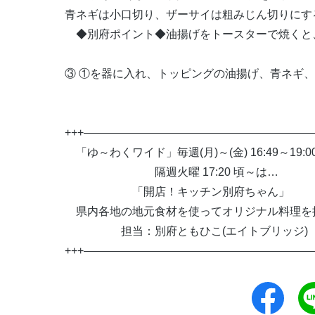
青ネギは小口切り、ザーサイは粗みじん切りにす
◆別府ポイント◆油揚げをトースターで焼くと
③ ①を器に入れ、トッピングの油揚げ、青ネギ
+++
————————————————————
「ゆ～わくワイド」毎週
(
月
)
～
(
金
) 16:49
～
19:0
隔週火曜
17:20
頃～は…
「開店！キッチン別府ちゃん」
県内各地の地元食材を使ってオリジナル料理を
担当：別府ともひこ
(
エイトブリッジ
)
+++
————————————————————