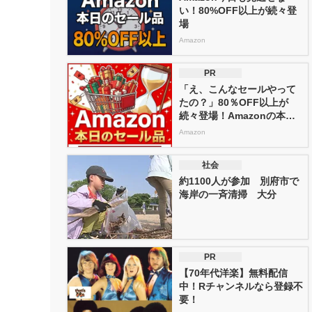
い！80%OFF以上が続々登
場
Amazon
PR
「え、こんなセールやって
たの？」80％OFF以上が
続々登場！Amazonの本気
が...
Amazon
社会
約1100人が参加 別府市で
海岸の一斉清掃 大分
PR
【70年代洋楽】無料配信
中！Rチャンネルなら登録不
要！