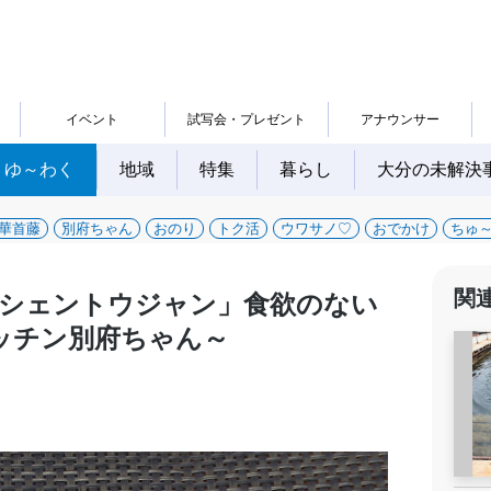
イベント
試写会・プレゼント
アナウンサー
ゆ～わく
地域
特集
暮らし
大分の未解決
華首藤
別府ちゃん
おのり
トク活
ウワサノ♡
おでかけ
ちゅ
関
「シェントウジャン」食欲のない
ッチン別府ちゃん～