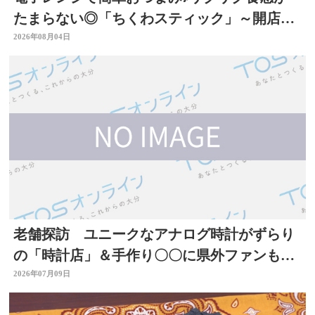
たまらない◎「ちくわスティック」～開店！
キッチン別府ちゃん～
2026年08月04日
老舗探訪 ユニークなアナログ時計がずらり
の「時計店」＆手作り〇〇に県外ファンもい
る「酒店」 大分
2026年07月09日