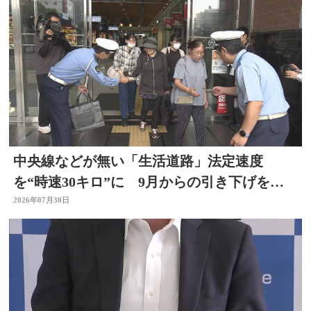
中央線などが無い「生活道路」法定速度
を“時速30キロ”に 9月からの引き下げを前
に警察官が街頭啓発
2026年07月30日