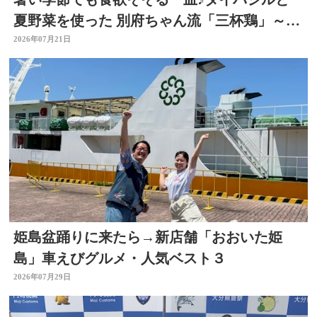
夏野菜を使った 別府ちゃん流「三杯鶏」～開
店！キッチン別府ちゃん～
2026年07月21日
姫島盆踊りに来たら→新店舗「おおいた姫
島」車えびグルメ・人気ベスト３
2026年07月29日