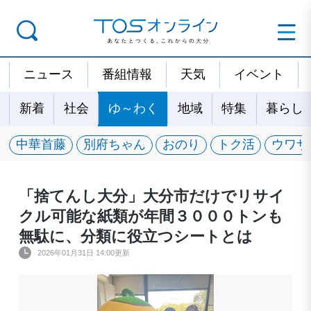
ニュース
番組情報
天気
イベント
新着
社会
ゆ～わく
地域
特集
暮らし
中華首藤
別府ちゃん
おのり
トク活
ウワサ
「捨てんし大分」大分市だけでリサイ
クル可能な紙類が年間３０００トンも
無駄に、分類に役立つシートとは
2026年01月31日 14:00更新