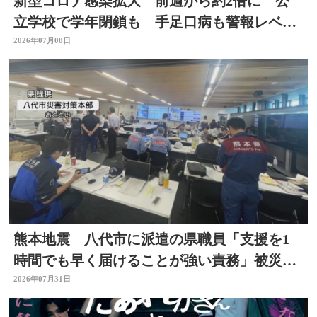
新型コロナ感染拡大 前週から約2倍に 公
立学校で学年閉鎖も 手足口病も警報レベル
上回る 大分
2026年07月08日
熊本地震 八代市に派遣の県職員「支援を1
時間でも早く届けることが強い責務」被災地
の状況語る 大分
2026年07月31日