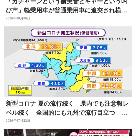
「ガチャーンという衝突音とキャーという叫
び声」軽乗用車が普通乗用車に追突され横
転 周囲騒然 大分
2026年08月06日
新型コロナ 夏の流行続く 県内でも注意報レ
ベル続く 全国的にも九州で流行目立つ 大
分
2026年07月22日