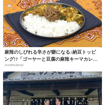
麻辣のしびれる辛さが癖になる♪納豆トッピ
ング!?「ゴーヤーと豆腐の麻辣キーマカレ
ー」～開店！キッチン別府ちゃん～
2026年08月04日