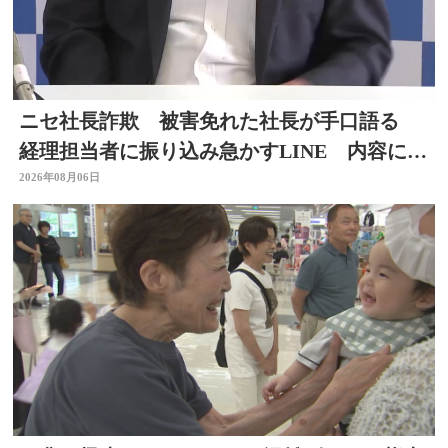
ニセ社長詐欺 被害免れた社長が手口語る
経理担当者に振り込み急かすLINE 内容に不
信感 大分
2026年08月06日