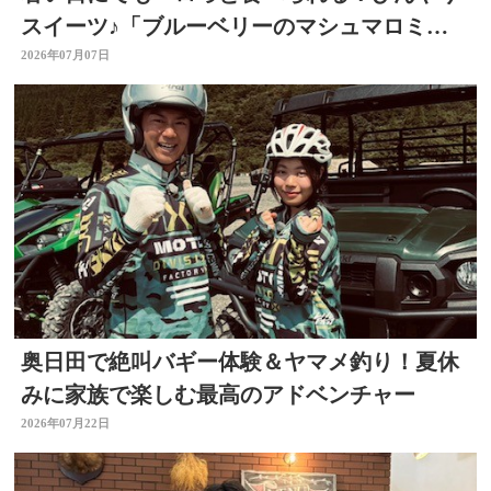
スイーツ♪「ブルーベリーのマシュマロミル
クアイス」 ～開店！キッチン別府ちゃん～
2026年07月07日
奥日田で絶叫バギー体験＆ヤマメ釣り！夏休
みに家族で楽しむ最高のアドベンチャー
2026年07月22日