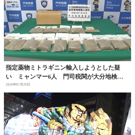
指定薬物ミトラギニン輸入しようとした疑
い ミャンマー6人 門司税関が大分地検に
告発 大分
2026年07月29日