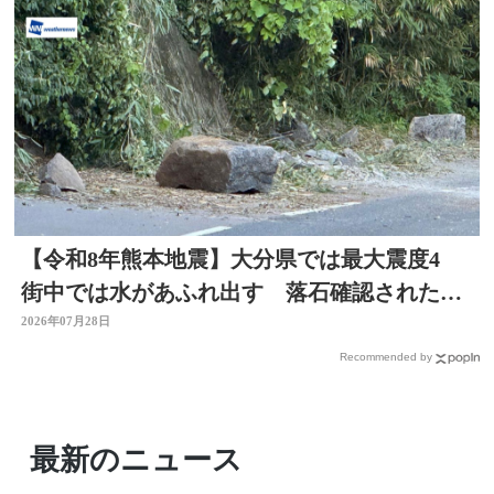
【令和8年熊本地震】大分県では最大震度4
街中では水があふれ出す 落石確認されたと
ころも
2026年07月28日
Recommended by
最新のニュース