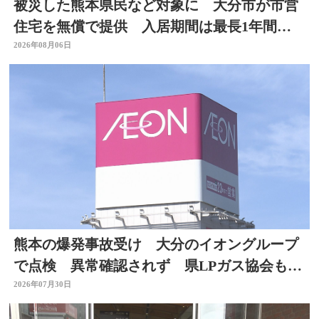
被災した熊本県民など対象に 大分市が市営
住宅を無償で提供 入居期間は最長1年間
【令和8年熊本地震】
2026年08月06日
熊本の爆発事故受け 大分のイオングループ
で点検 異常確認されず 県LPガス協会も安
全点検を通知
2026年07月30日