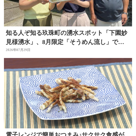
知る人ぞ知る玖珠町の湧水スポット「下園妙
見様湧水」、8月限定「そうめん流し」で涼
を求めて
2026年07月29日
電子レンジで簡単おつまみ♪サクサク食感が