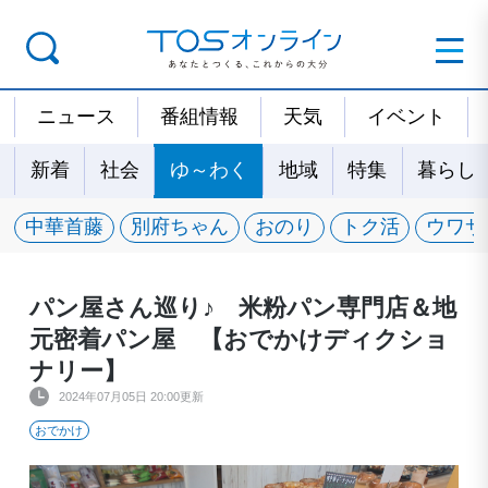
ニュース
番組情報
天気
イベント
新着
社会
ゆ～わく
地域
特集
暮らし
中華首藤
別府ちゃん
おのり
トク活
ウワサ
パン屋さん巡り♪ 米粉パン専門店＆地
元密着パン屋 【おでかけディクショ
ナリー】
2024年07月05日 20:00更新
おでかけ