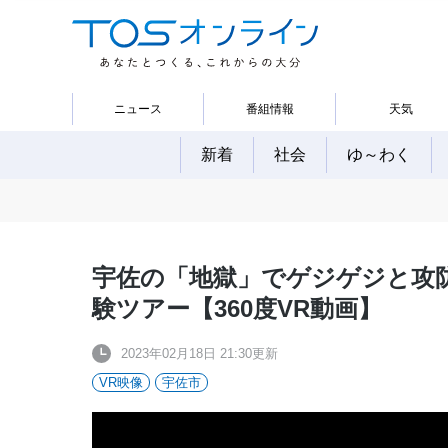
ニュース
番組情報
天気
新着
社会
ゆ～わく
宇佐の「地獄」でゲジゲジと攻防
験ツアー【360度VR動画】
2023年02月18日 21:30更新
VR映像
宇佐市