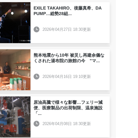
EXILE TAKAHIRO、後藤真希、DA
PUMP…総勢28組
...
2026年04月27日 18:30更新
熊本地震から10年 被災し再建余儀な
くされた湯布院の旅館の今 ”マ
...
2026年04月16日 19:10更新
原油高騰で様々な影響…フェリー減
便、医療製品の出荷制限、温泉施設
「
...
2026年04月08日 18:30更新