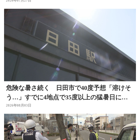
れる 大分
2026年07月27日
危険な暑さ続く 日田市で40度予想「溶けそ
う…」すでに4地点で35度以上の猛暑日に
大分
2026年08月03日