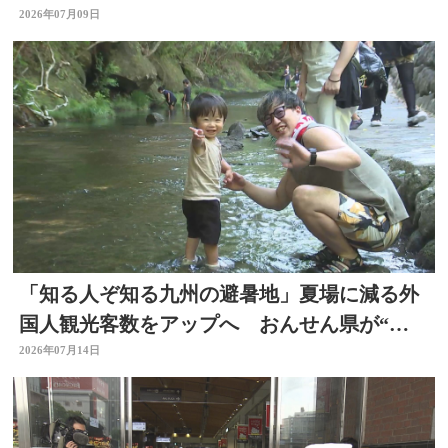
験 大分
2026年07月09日
「知る人ぞ知る九州の避暑地」夏場に減る外
国人観光客数をアップへ おんせん県が“涼
しい大分”に
2026年07月14日