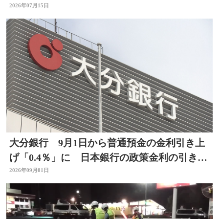
はルート短縮 大分
2026年07月15日
大分銀行 9月1日から普通預金の金利引き上
げ「0.4％」に 日本銀行の政策金利の引き上
げを受け
2026年09月01日