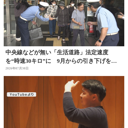
中央線などが無い「生活道路」法定速度
を“時速30キロ”に 9月からの引き下げを前
に警察官が街頭啓発
2026年07月30日