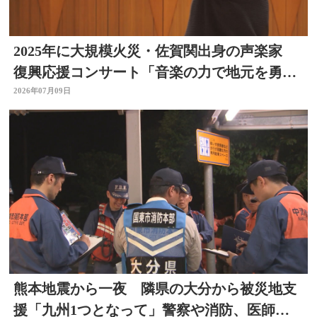
2025年に大規模火災・佐賀関出身の声楽家
復興応援コンサート「音楽の力で地元を勇気
づけたい」大分
2026年07月09日
熊本地震から一夜 隣県の大分から被災地支
援「九州1つとなって」警察や消防、医師、