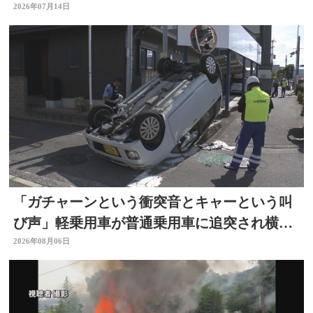
に
2026年07月14日
「ガチャーンという衝突音とキャーという叫
び声」軽乗用車が普通乗用車に追突され横
転 周囲騒然 大分
2026年08月06日