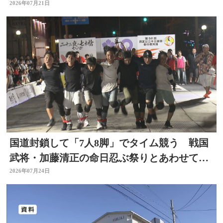
2026年07月21日
国道封鎖して「7人8脚」でタイム競う 戦国
武将・加藤清正の命日忍ぶ祭りとあわせて初
開催 大分
2026年07月24日