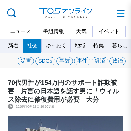
ニュース
番組情報
天気
イベント
新着
社会
ゆ～わく
地域
特集
暮らし
災害
SDGs
事故
事件
経済
政治
70代男性が154万円のサポート詐欺被
害 片言の日本語を話す男に「ウィル
ス除去に修復費用が必要」大分
2026年06月19日 16:10更新