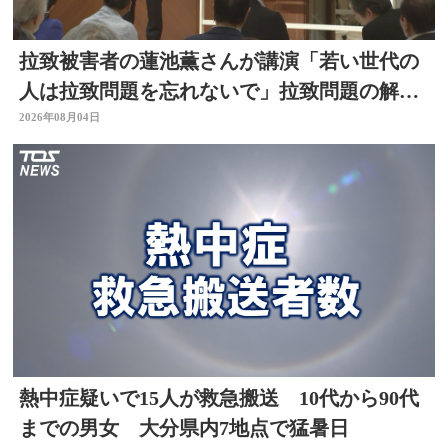
拉致被害者の蓮池薫さんが講演「若い世代の
人は拉致問題を忘れないで」拉致問題の解決
訴える
2026年08月04日
熱中症疑いで15人が救急搬送 10代から90代
までの男女 大分県内7地点で猛暑日