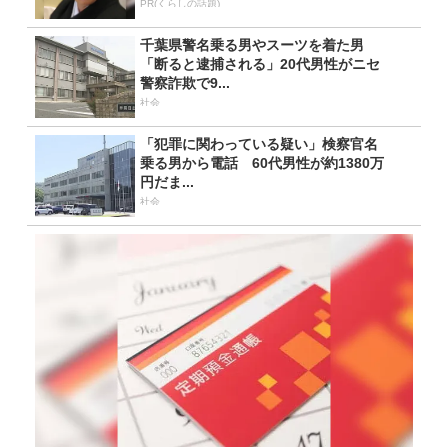
PR(くらしの話題)
千葉県警名乗る男やスーツを着た男
「断ると逮捕される」20代男性がニセ
警察詐欺で9...
社会
「犯罪に関わっている疑い」検察官名
乗る男から電話 60代男性が約1380万
円だま...
社会