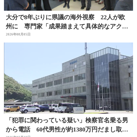
大分で8年ぶりに県議の海外視察 22人が欧
州に 専門家「成果踏まえて具体的なアクシ
ョン必要」
2026年08月05日
「犯罪に関わっている疑い」検察官名乗る男
から電話 60代男性が約1380万円だまし取ら