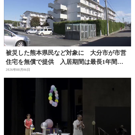
被災した熊本県民など対象に 大分市が市営
住宅を無償で提供 入居期間は最長1年間
【令和8年熊本地震】
2026年08月06日