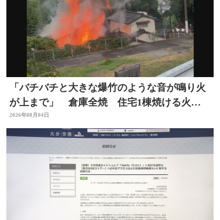
「バチバチと大きな爆竹のような音が鳴り火
が上まで」 倉庫全焼 住宅1棟焼ける火
事 大分
2026年08月04日