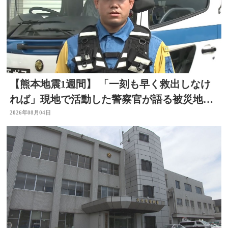
【熊本地震1週間】 「一刻も早く救出しなけ
れば」現地で活動した警察官が語る被災地の
状況 大分
2026年08月04日