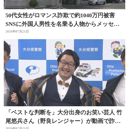
50代女性がロマンス詐欺で約1040万円被害
SNSに外国人男性を名乗る人物からメッセー
ジ 大分
2026年07月21日
「ベストな判断を」大分出身のお笑い芸人 竹
尾悠兵さん（野良レンジャー）が動画で詐欺
2026年07月21日