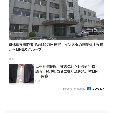
SNS型投資詐欺で約110万円被害 インスタの副業促す投稿
からLINEのグループ...
社会
ニセ社長詐欺 被害免れた社長が手口
語る 経理担当者に振り込み急かすLIN
E 内容...
社会
Recommended by