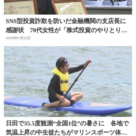
SNS型投資詐欺を防いだ金融機関の支店長に
感謝状 70代女性が「株式投資のやりとりを
している」大分
2026年07月22日
日田で35.5度観測“全国1位”の暑さに 各地で
気温上昇の中生徒たちがマリンスポーツ体