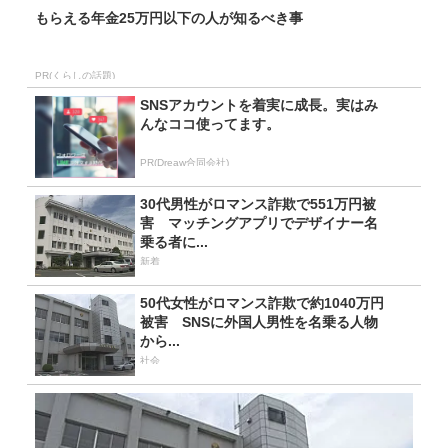
もらえる年金25万円以下の人が知るべき事
PR(くらしの話題)
SNSアカウントを着実に成長。実はみ
んなココ使ってます。
PR(Dreaw合同会社)
30代男性がロマンス詐欺で551万円被
害 マッチングアプリでデザイナー名
乗る者に...
新着
50代女性がロマンス詐欺で約1040万円
被害 SNSに外国人男性を名乗る人物
から...
社会