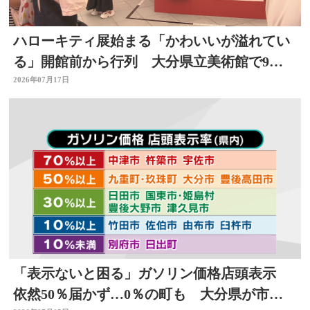
ハローキティ展始まる「かわいいが溢れてい
る」開館前から行列 大分県立美術館で9月
23日まで
2026年07月17日
「表示ないと困る」ガソリン価格店頭表示
依然50％届かず…0％の町も 大分県が市町