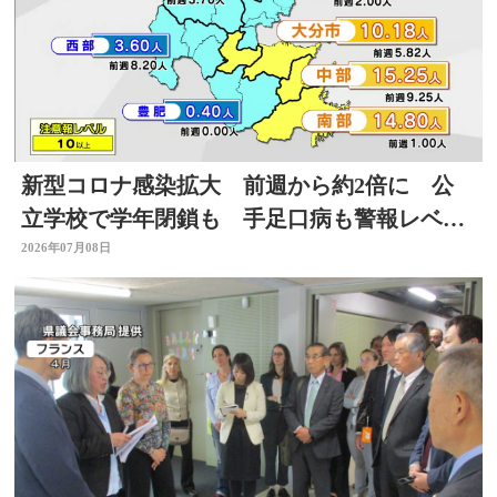
新型コロナ感染拡大 前週から約2倍に 公
立学校で学年閉鎖も 手足口病も警報レベル
上回る 大分
2026年07月08日