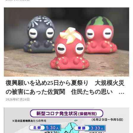
被害防止呼びかけ
復興願いを込め25日から夏祭り 大規模火災
の被害にあった佐賀関 住民たちの思い 大
分
2026年07月24日