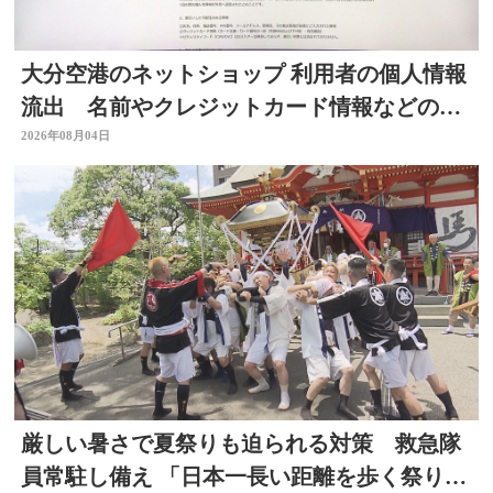
大分空港のネットショップ 利用者の個人情報
流出 名前やクレジットカード情報などの可
能性 大分
2026年08月04日
厳しい暑さで夏祭りも迫られる対策 救急隊
員常駐し備え 「日本一長い距離を歩く祭り」