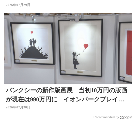
看護師、水道局など
2026年07月29日
バンクシーの新作版画展 当初10万円の版画
が現在は990万円に イオンパークプレイス
大分店で開催中
2026年07月30日
Recommended by