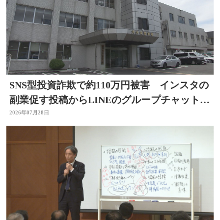
SNS型投資詐欺で約110万円被害 インスタの
副業促す投稿からLINEのグループチャットに
参加 大分
2026年07月28日