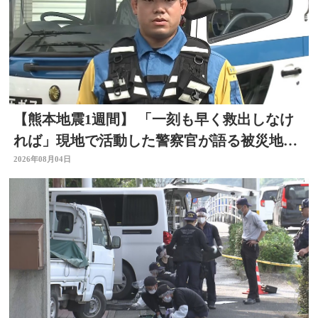
【熊本地震1週間】 「一刻も早く救出しなけ
れば」現地で活動した警察官が語る被災地の
状況 大分
2026年08月04日