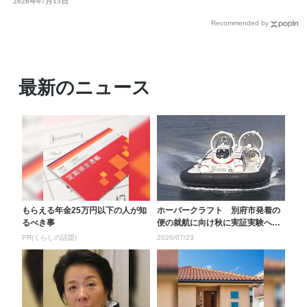
村ごとの結果公表
2026年07月15日
Recommended by
最新のニュース
もらえる年金25万円以下の人が知
ホーバークラフト 別府市発着の
るべき事
便の就航に向け秋に実証実験へ
夜間の定期便運航は８...
PR(くらしの話題)
2026/07/23