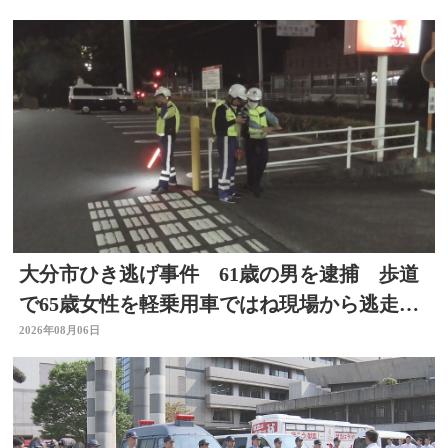
大分市ひき逃げ事件 61歳の男を逮捕 歩道
で65歳女性を軽乗用車ではね現場から逃走し
た疑い
2026年08月06日