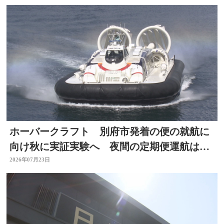
ホーバークラフト 別府市発着の便の就航に
向け秋に実証実験へ 夜間の定期便運航は８
月中目指す 大分
2026年07月23日