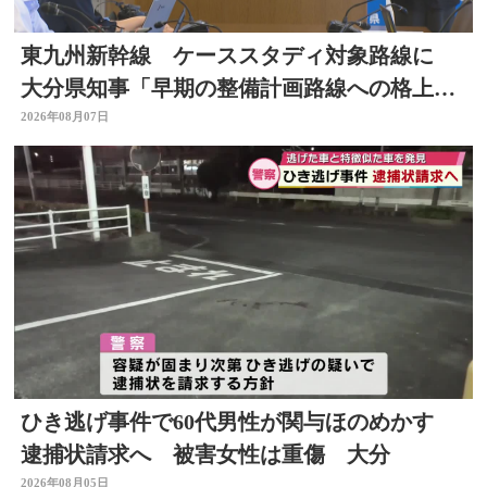
東九州新幹線 ケーススタディ対象路線に
大分県知事「早期の整備計画路線への格上げ
に期待」
2026年08月07日
ひき逃げ事件で60代男性が関与ほのめかす
逮捕状請求へ 被害女性は重傷 大分
2026年08月05日