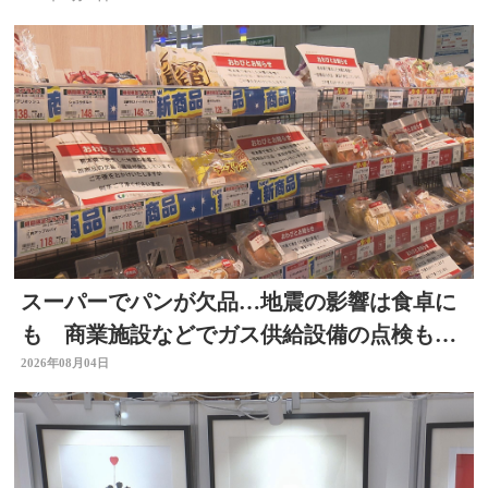
スーパーでパンが欠品…地震の影響は食卓に
も 商業施設などでガス供給設備の点検も進
む 大分
2026年08月04日