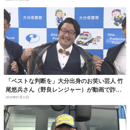
「ベストな判断を」大分出身のお笑い芸人 竹
尾悠兵さん（野良レンジャー）が動画で詐欺
被害防止呼びかけ
2026年07月21日