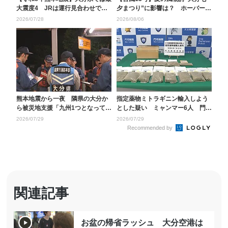
大震度4 JRは運行見合わせで夕
夕まつり”に影響は？ ホーバーク
方の駅は混雑
ラフトは7日8日...
2026/07/28
2026/08/06
熊本地震から一夜 隣県の大分か
指定薬物ミトラギニン輸入しよう
ら被災地支援「九州1つとなって」
とした疑い ミャンマー6人 門司
警察や消防、医師、...
税関が大分地検に告...
2026/07/29
2026/07/29
Recommended by
関連記事
お盆の帰省ラッシュ 大分空港は