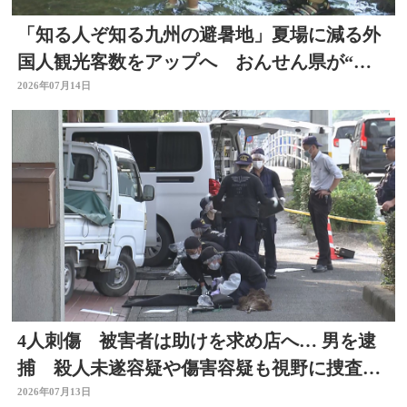
「知る人ぞ知る九州の避暑地」夏場に減る外
国人観光客数をアップへ おんせん県が“涼
しい大分”に
2026年07月14日
4人刺傷 被害者は助けを求め店へ… 男を逮
捕 殺人未遂容疑や傷害容疑も視野に捜査
大分県佐伯市
2026年07月13日