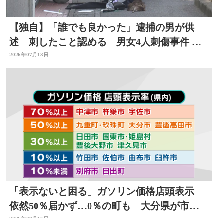
【独自】「誰でも良かった」逮捕の男が供
述 刺したこと認める 男女4人刺傷事件 被
害者と面識なし 大分
2026年07月13日
「表示ないと困る」ガソリン価格店頭表示
依然50％届かず…0％の町も 大分県が市町