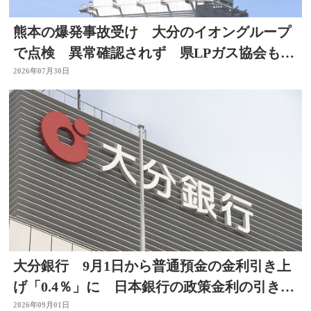
熊本の爆発事故受け 大分のイオングループ
で点検 異常確認されず 県LPガス協会も安
全点検を通知
2026年07月30日
大分銀行 9月1日から普通預金の金利引き上
げ「0.4％」に 日本銀行の政策金利の引き上
げを受け
2026年09月01日