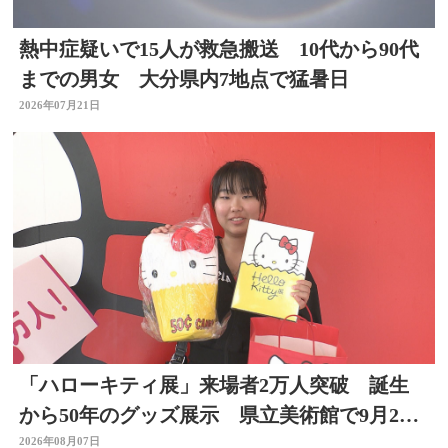
熱中症疑いで15人が救急搬送 10代から90代
までの男女 大分県内7地点で猛暑日
2026年07月21日
「ハローキティ展」来場者2万人突破 誕生
から50年のグッズ展示 県立美術館で9月23
日まで
2026年08月07日