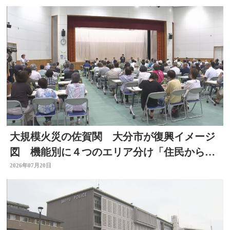
大規模火災の佐賀関 大分市が復興イメージ
図 機能別に４つのエリア分け「住民からは
おおむね理解」 大分
2026年07月20日