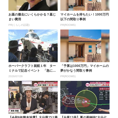
お墓の撤去にいくらかかる？墓じ
マイホームを持ちたい！1000万円
まい費用
以下の間取り事例
PR(くらしの話題)
PR(ROOMS)
ホーバークラフト就航１年 ター
「予算は1000万円」マイホームの
ミナルで記念イベント 「急に浮
夢がかなう間取り事例
かんだ」浮上体験も ...
2026/07/26
PR(ROOMS)
【令和8年熊本地震】大分県では最
【台風13号】夏の風物詩“大分七