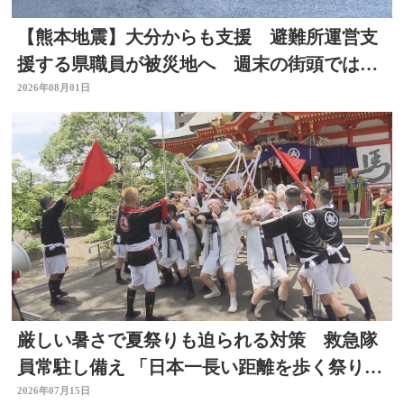
【熊本地震】大分からも支援 避難所運営支
援する県職員が被災地へ 週末の街頭では募
金の呼びかけも
2026年08月01日
厳しい暑さで夏祭りも迫られる対策 救急隊
員常駐し備え 「日本一長い距離を歩く祭り」
はルート短縮 大分
2026年07月15日