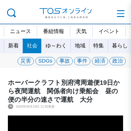
ニュース
番組情報
天気
イベント
新着
社会
ゆ～わく
地域
特集
暮らし
災害
SDGs
事故
事件
経済
政治
ホーバークラフト別府湾周遊便19日か
ら夜間運航 関係者向け乗船会 昼の
便の半分の速さで運航 大分
2026年06月19日 11:50更新