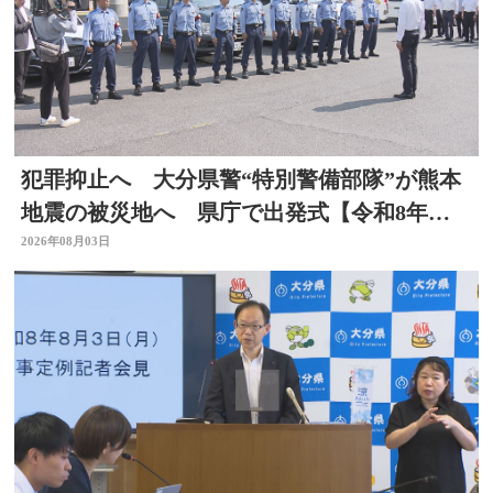
犯罪抑止へ 大分県警“特別警備部隊”が熊本
地震の被災地へ 県庁で出発式【令和8年熊
本地震】
2026年08月03日