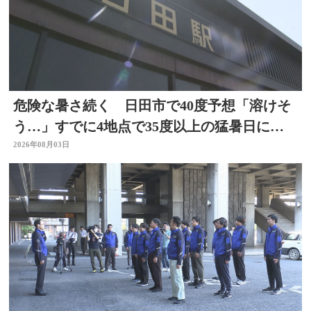
危険な暑さ続く 日田市で40度予想「溶けそ
う…」すでに4地点で35度以上の猛暑日に
大分
2026年08月03日