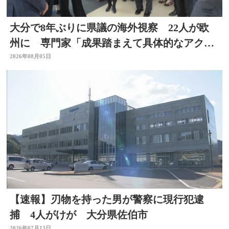
大分で8年ぶりに県議の海外視察 22人が欧
州に 専門家「成果踏まえて具体的なアクシ
ョン必要」
2026年08月05日
【速報】刃物を持った男が警察に現行犯逮
捕 4人がけが 大分県佐伯市
2026年07月13日