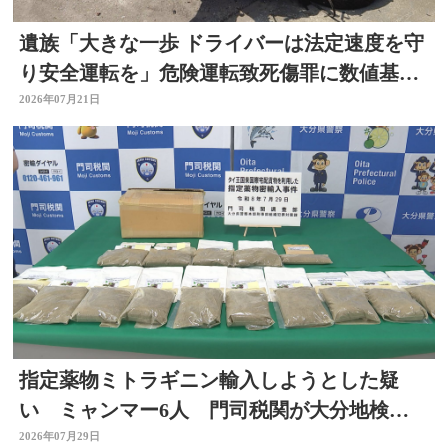
遺族「大きな一歩 ドライバーは法定速度を守
り安全運転を」危険運転致死傷罪に数値基
準 改正法施行
2026年07月21日
指定薬物ミトラギニン輸入しようとした疑
い ミャンマー6人 門司税関が大分地検に
告発 大分
2026年07月29日