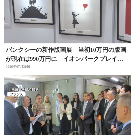
バンクシーの新作版画展 当初10万円の版画
が現在は990万円に イオンパークプレイス
大分店で開催中
2026年07月30日