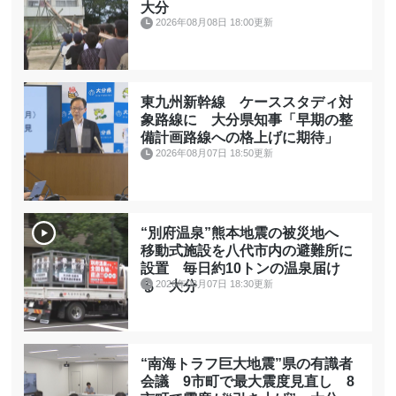
大分
2026年08月08日 18:00更新
東九州新幹線 ケーススタディ対
象路線に 大分県知事「早期の整
備計画路線への格上げに期待」
2026年08月07日 18:50更新
“別府温泉”熊本地震の被災地へ
移動式施設を八代市内の避難所に
設置 毎日約10トンの温泉届け
2026年08月07日 18:30更新
る 大分
“南海トラフ巨大地震”県の有識者
会議 9市町で最大震度見直し 8