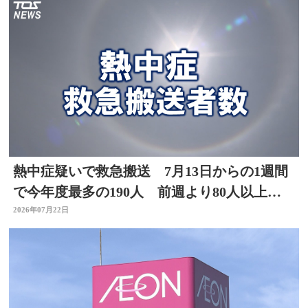
熱中症疑いで救急搬送 7月13日からの1週間
で今年度最多の190人 前週より80人以上
増 大分
2026年07月22日