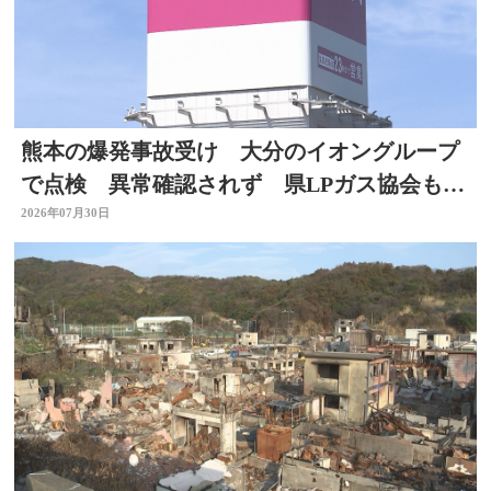
熊本の爆発事故受け 大分のイオングループ
で点検 異常確認されず 県LPガス協会も安
全点検を通知
2026年07月30日