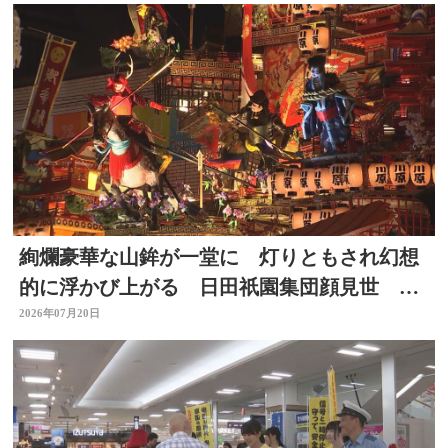
絢爛豪華な山鉾が一堂に 灯りともされ幻想
的に浮かび上がる 日田祇園集団顔見世 大
分
2026年07月20日