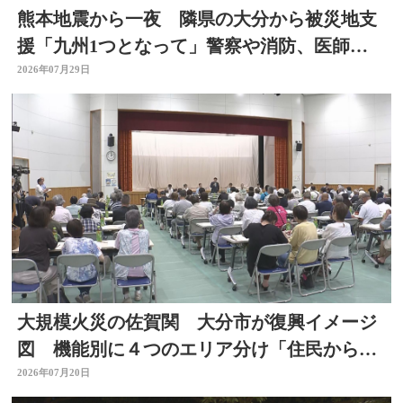
熊本地震から一夜 隣県の大分から被災地支
援「九州1つとなって」警察や消防、医師、
看護師、水道局など
2026年07月29日
大規模火災の佐賀関 大分市が復興イメージ
図 機能別に４つのエリア分け「住民からは
おおむね理解」 大分
2026年07月20日