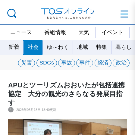
ニュース
番組情報
天気
イベント
新着
社会
ゆ～わく
地域
特集
暮らし
災害
SDGs
事故
事件
経済
政治
APUとツーリズムおおいたが包括連携
協定 大分の観光のさらなる発展目指
す
2026年05月18日 18:40更新