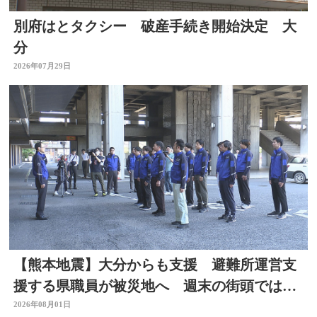
別府はとタクシー 破産手続き開始決定 大
分
2026年07月29日
【熊本地震】大分からも支援 避難所運営支
援する県職員が被災地へ 週末の街頭では募
金の呼びかけも
2026年08月01日