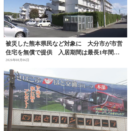
被災した熊本県民など対象に 大分市が市営
住宅を無償で提供 入居期間は最長1年間
【令和8年熊本地震】
2026年08月06日