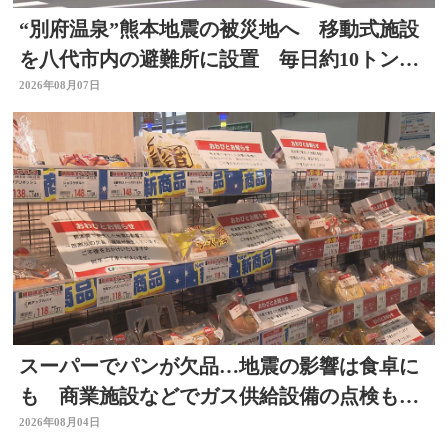
“別府温泉”熊本地震の被災地へ 移動式施設
を八代市内の避難所に設置 毎日約10トンの
温泉届ける 大分
2026年08月07日
スーパーでパンが欠品…地震の影響は食卓に
も 商業施設などでガス供給設備の点検も進
む 大分
2026年08月04日