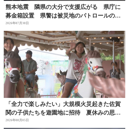
熊本地震 隣県の大分で支援広がる 県庁に
募金箱設置 県警は被災地のパトロールのた
め部隊を派遣
2026年07月30日
「全力で楽しみたい」大規模火災起きた佐賀
関の子供たちを遊園地に招待 夏休みの思い
出作りに 大分
2026年08月05日