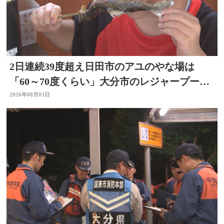
2日連続39度超え日田市のアユのやな場は
「60～70度くらい」大分市のレジャープール
も賑わう 大分
2026年08月03日