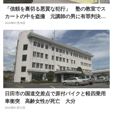
「信頼を裏切る悪質な犯行」 塾の教室でス
カートの中を盗撮 元講師の男に有罪判決
大分
2026年07月28日
日田市の国道交差点で原付バイクと軽四乗用
車衝突 高齢女性が死亡 大分
2026年07月25日