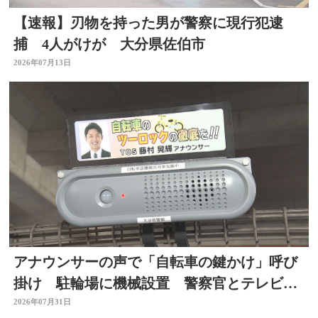
【速報】刃物を持った男が警察に現行犯逮
捕 4人がけが 大分県佐伯市
2026年07月13日
アナウンサーの声で「自転車の鍵かけ」呼び
掛け 駐輪場に機械設置 警察官とテレビ局
がタッグ 大分
2026年07月31日