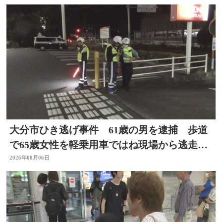
大分市ひき逃げ事件 61歳の男を逮捕 歩道
で65歳女性を軽乗用車ではね現場から逃走し
た疑い
2026年08月06日