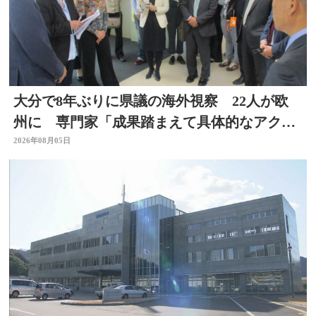
大分で8年ぶりに県議の海外視察 22人が欧
州に 専門家「成果踏まえて具体的なアクシ
ョン必要」
2026年08月05日