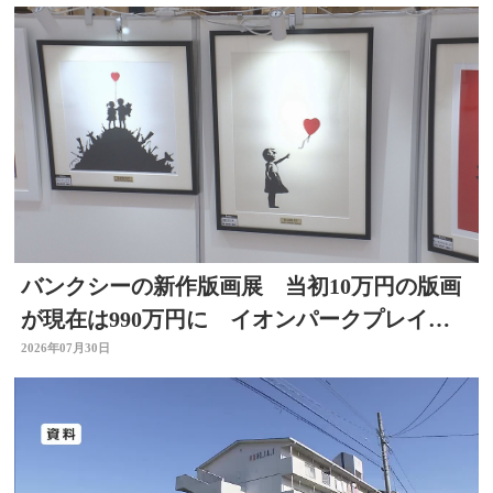
バンクシーの新作版画展 当初10万円の版画
が現在は990万円に イオンパークプレイス
大分店で開催中
2026年07月30日