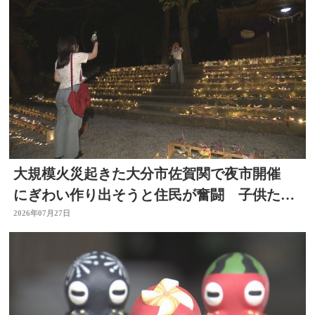
大規模火災起きた大分市佐賀関で夜市開催
にぎわい作り出そうと住民が奮闘 子供たち
も出店に挑戦 大分
2026年07月27日