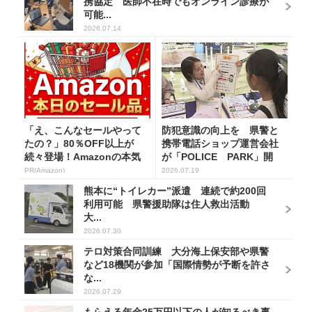
携協定 医師不在時でもオンライン診療が
可能...
2026.07.14
「え、こんなセールやって
防犯意識の向上を 県警と
たの？」80％OFF以上が
携帯電話ショップ運営会社
続々登場！Amazonの本気
が「POLICE PARK」開
が...
催...
PR(Amazon)
2026.07.19
熊本に“トイレカー”派遣 連続で約200回
利用可能 県警援助隊は住人救出活動
大...
2026.07.30
テロ対策合同訓練 大分海上保安部や県警
など18機関が参加「国際情勢が予断を許さ
な...
2026.07.29