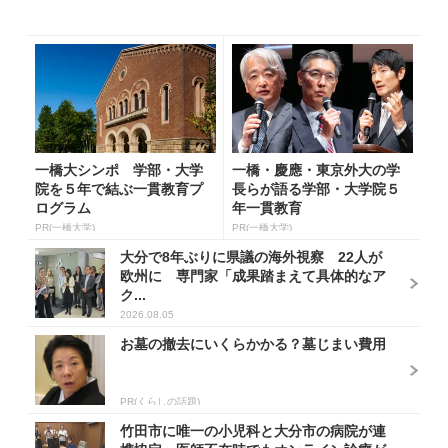
一橋大シンポ 学部・大学
一橋・慶應・東京外大の学
院を５年で結ぶ一貫教育プ
長らが語る学部・大学院５
ログラム
年一貫教育
PR(一橋大学)
PR(一橋大学)
大分で8年ぶりに県議の海外視察 22人が
欧州に 専門家「成果踏まえて具体的なア
ク...
2026.08.05
お墓の撤去にいくらかかる？墓じまい費用
PR(くらしの話題)
竹田市に唯一の小児科と大分市の病院が連