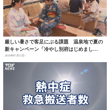
厳しい暑さで客足にぶる課題 温泉地で夏の
新キャンペーン「冷やし別府はじめまし
た」 冷たい足湯など設置
2026年07月21日