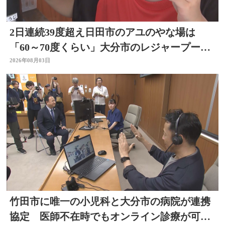
2日連続39度超え日田市のアユのやな場は
「60～70度くらい」大分市のレジャープール
も賑わう 大分
2026年08月03日
竹田市に唯一の小児科と大分市の病院が連携
協定 医師不在時でもオンライン診療が可能