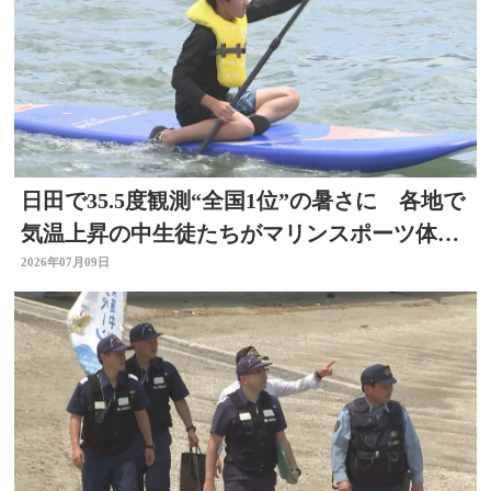
日田で35.5度観測“全国1位”の暑さに 各地で
気温上昇の中生徒たちがマリンスポーツ体
験 大分
2026年07月09日