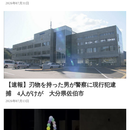
臣 大分
2026年07月31日
【速報】刃物を持った男が警察に現行犯逮
捕 4人がけが 大分県佐伯市
2026年07月13日