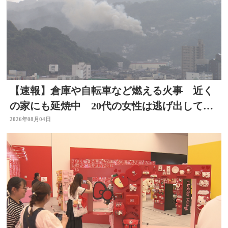
【速報】倉庫や自転車など燃える火事 近く
の家にも延焼中 20代の女性は逃げ出して無
事 大分
2026年08月04日