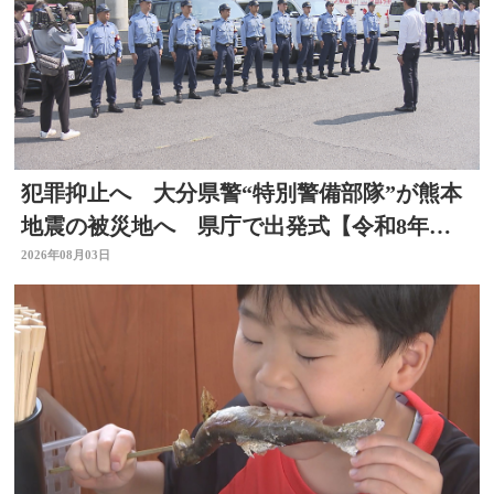
犯罪抑止へ 大分県警“特別警備部隊”が熊本
地震の被災地へ 県庁で出発式【令和8年熊
本地震】
2026年08月03日