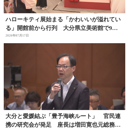
ハローキティ展始まる「かわいいが溢れてい
る」開館前から行列 大分県立美術館で9月
23日まで
2026年07月17日
大分と愛媛結ぶ「豊予海峡ルート」 官民連
携の研究会が発足 座長は増田寛也元総務大