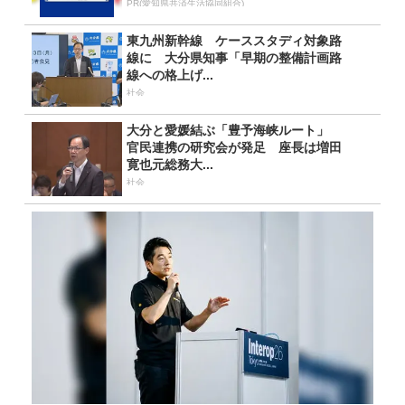
PR(愛知県共済生活協同組合)
東九州新幹線 ケーススタディ対象路
線に 大分県知事「早期の整備計画路
線への格上げ...
社会
大分と愛媛結ぶ「豊予海峡ルート」
官民連携の研究会が発足 座長は増田
寛也元総務大...
社会