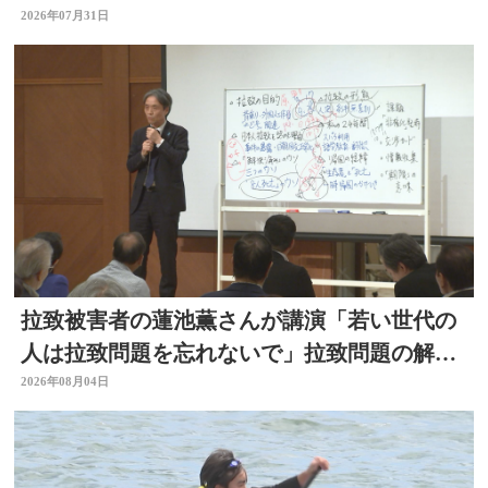
がタッグ 大分
2026年07月31日
拉致被害者の蓮池薫さんが講演「若い世代の
人は拉致問題を忘れないで」拉致問題の解決
訴える
2026年08月04日