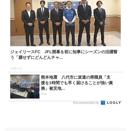
ジェイリースFC JFL開幕を前に知事にシーズンの活躍誓
う「臆せずにどんどんチャ...
スポーツ
熊本地震 八代市に派遣の県職員「支
援を1時間でも早く届けることが強い責
務」被災地...
社会
Recommended by