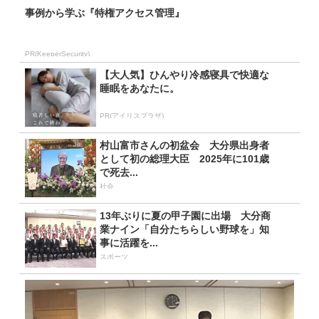
事例から学ぶ『特権アクセス管理』
PR(KeeperSecurity)
【大人気】ひんやり冷感寝具で快適な
睡眠をあなたに。
PR(アイリスプラザ)
村山富市さんの初盆会 大分県出身者
として初の総理大臣 2025年に101歳
で死去...
社会
13年ぶりに夏の甲子園に出場 大分商
業ナイン「自分たちらしい野球を」知
事に活躍を...
スポーツ