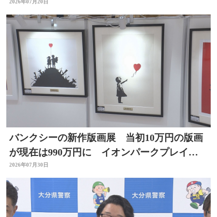
分
2026年07月20日
バンクシーの新作版画展 当初10万円の版画
が現在は990万円に イオンパークプレイス
大分店で開催中
2026年07月30日