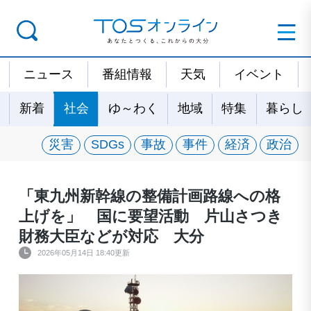
ニュース
番組情報
天気
イベント
新着
社会
ゆ～わく
地域
特集
暮らし
災害
SDGs
事故
事件
経済
政治
「東九州新幹線の整備計画路線への格
上げを」 国に要望活動 片山さつき
財務大臣などが対応 大分
2026年05月14日 18:40更新