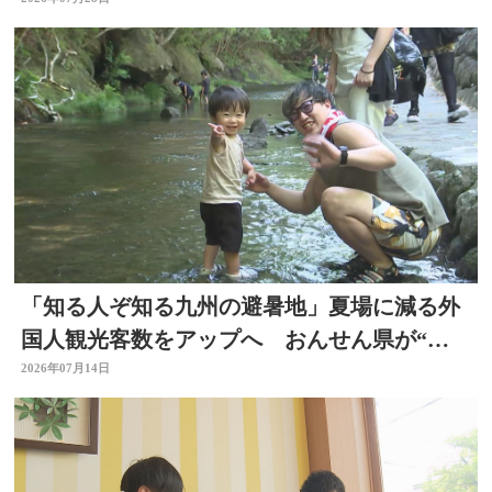
参加 大分
「知る人ぞ知る九州の避暑地」夏場に減る外
国人観光客数をアップへ おんせん県が“涼
しい大分”に
2026年07月14日