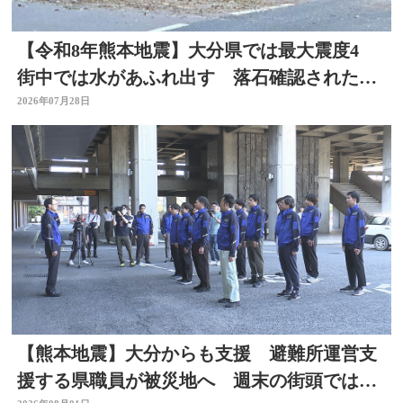
【令和8年熊本地震】大分県では最大震度4
街中では水があふれ出す 落石確認されたと
ころも
2026年07月28日
【熊本地震】大分からも支援 避難所運営支
援する県職員が被災地へ 週末の街頭では募