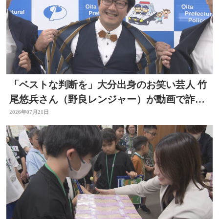
「ベストな判断を」大分出身のお笑い芸人 竹
尾悠兵さん（野良レンジャー）が動画で詐欺
被害防止呼びかけ
2026年07月21日