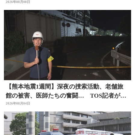
2026年08月08日
【熊本地震1週間】深夜の捜索活動、老舗旅
館の被害、医師たちの奮闘… TOS記者が取
材した被災地 大分
2026年08月04日