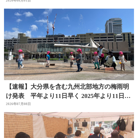
金の呼びかけも
2026年08月01日
【速報】大分県を含む九州北部地方の梅雨明
け発表 平年より11日早く 2025年より11日遅
い
2026年07月08日