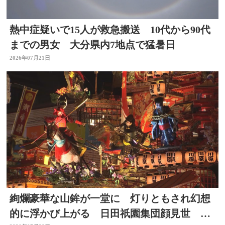
熱中症疑いで15人が救急搬送 10代から90代
までの男女 大分県内7地点で猛暑日
2026年07月21日
絢爛豪華な山鉾が一堂に 灯りともされ幻想
的に浮かび上がる 日田祇園集団顔見世 大