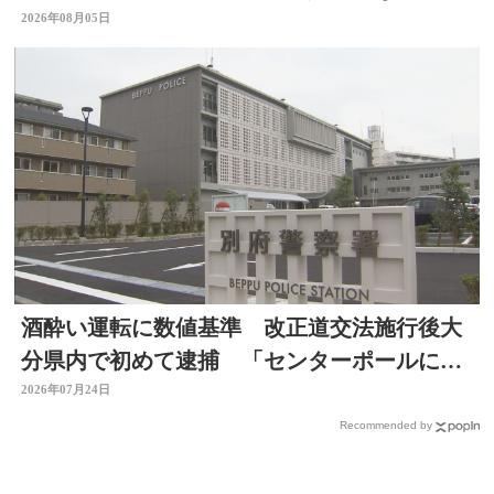
ョン必要」
2026年08月05日
酒酔い運転に数値基準 改正道交法施行後大
分県内で初めて逮捕 「センターポールに接
触して去った」と通報
2026年07月24日
Recommended by