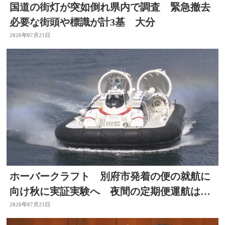
国道の街灯が突如倒れ県内で調査 緊急撤去
必要な街頭や標識が計3基 大分
2026年07月23日
ホーバークラフト 別府市発着の便の就航に
向け秋に実証実験へ 夜間の定期便運航は８
月中目指す 大分
2026年07月23日