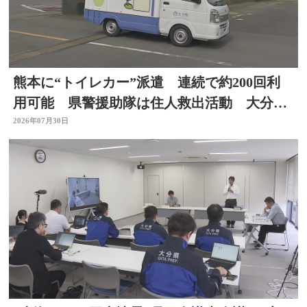
熊本に“トイレカー”派遣 連続で約200回利
用可能 県警援助隊は住人救出活動 大分か
ら支援の輪広がる
2026年07月30日