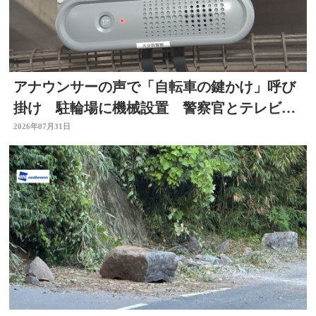
アナウンサーの声で「自転車の鍵かけ」呼び
掛け 駐輪場に機械設置 警察官とテレビ局
がタッグ 大分
2026年07月31日