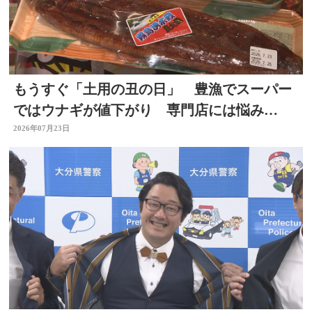
もうすぐ「土用の丑の日」 豊漁でスーパー
ではウナギが値下がり 専門店には悩み
も… 大分
2026年07月23日