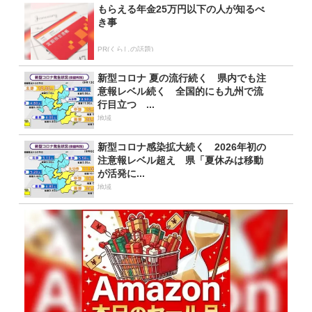
もらえる年金25万円以下の人が知るべ
き事
PR(くらしの話題)
新型コロナ 夏の流行続く 県内でも注
意報レベル続く 全国的にも九州で流
行目立つ ...
地域
新型コロナ感染拡大続く 2026年初の
注意報レベル超え 県「夏休みは移動
が活発に...
地域