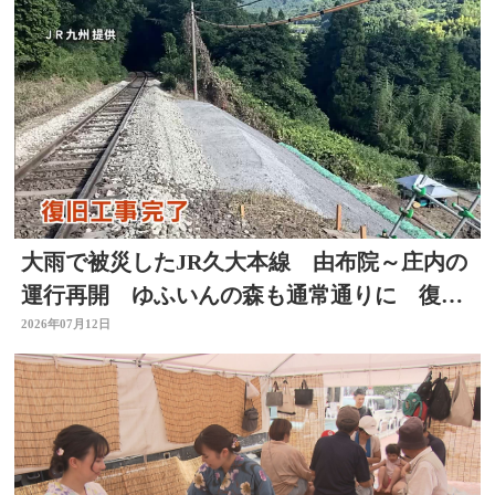
大雨で被災したJR久大本線 由布院～庄内の
運行再開 ゆふいんの森も通常通りに 復旧
工事完了 大分
2026年07月12日