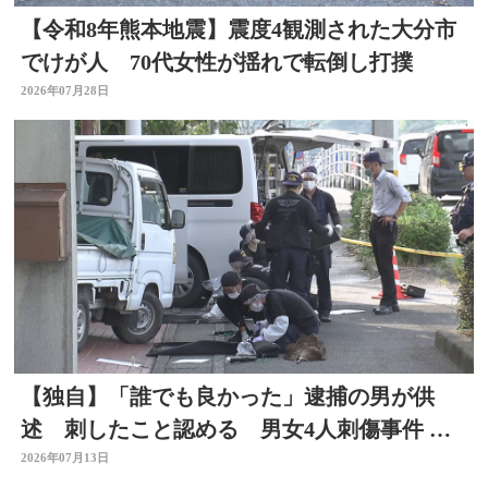
【令和8年熊本地震】震度4観測された大分市
でけが人 70代女性が揺れで転倒し打撲
2026年07月28日
【独自】「誰でも良かった」逮捕の男が供
述 刺したこと認める 男女4人刺傷事件 被
害者と面識なし 大分
2026年07月13日