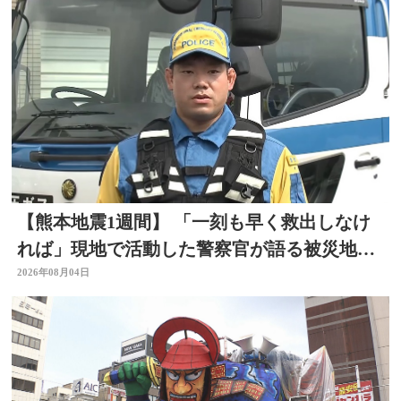
【熊本地震1週間】 「一刻も早く救出しなけ
れば」現地で活動した警察官が語る被災地の
状況 大分
2026年08月04日