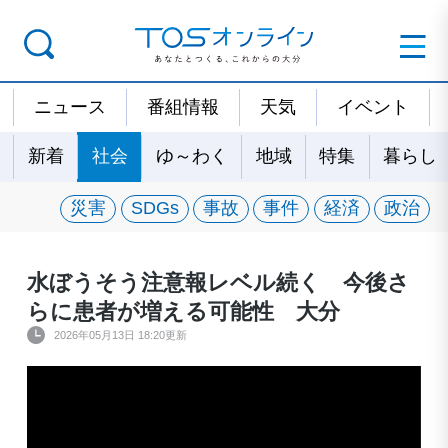
ニュース
番組情報
天気
イベント
新着
社会
ゆ～わく
地域
特集
暮らし
災害
SDGs
事故
事件
経済
政治
水ぼうそう注意報レベル続く 今後さ
らに患者が増える可能性 大分
2026年05月13日 18:20更新