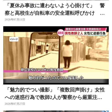
「夏休み事故に遭わないよう心掛けて」 警
察と高校生が自転車の安全運転呼びかけ 大
分
2026年07月11日
「魅力的でつい撮影」「複数回声掛け」女性
への迷惑行為で教師2人が警察から厳重注
意 文書訓告に 大分
2026年07月27日