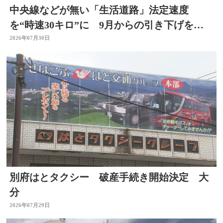
中央線などが無い「生活道路」法定速度
を“時速30キロ”に 9月からの引き下げを前
に警察官が街頭啓発
2026年07月30日
別府はとタクシー 破産手続き開始決定 大
分
2026年07月29日