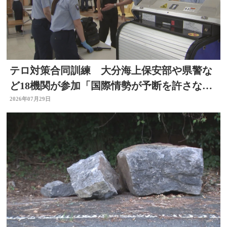
テロ対策合同訓練 大分海上保安部や県警な
ど18機関が参加「国際情勢が予断を許さない
中、万が一に備え」
2026年07月29日