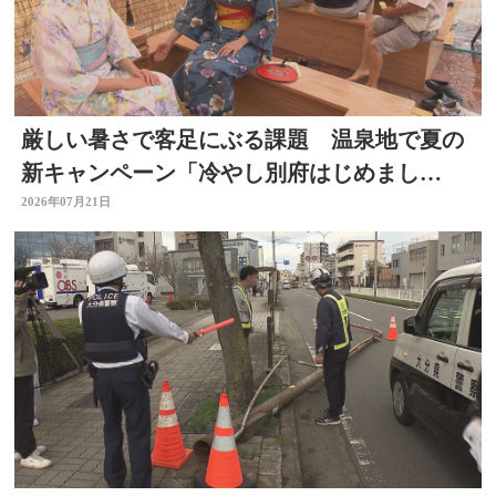
厳しい暑さで客足にぶる課題 温泉地で夏の
新キャンペーン「冷やし別府はじめまし
た」 冷たい足湯など設置
2026年07月21日