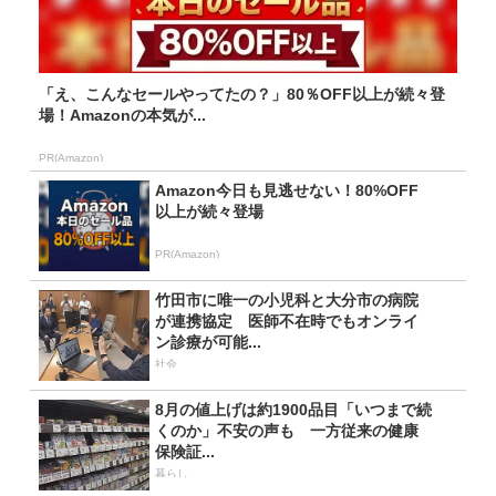
「え、こんなセールやってたの？」80％OFF以上が続々登
場！Amazonの本気が...
PR(Amazon)
Amazon今日も見逃せない！80%OFF
以上が続々登場
PR(Amazon)
竹田市に唯一の小児科と大分市の病院
が連携協定 医師不在時でもオンライ
ン診療が可能...
社会
8月の値上げは約1900品目「いつまで続
くのか」不安の声も 一方従来の健康
保険証...
暮らし