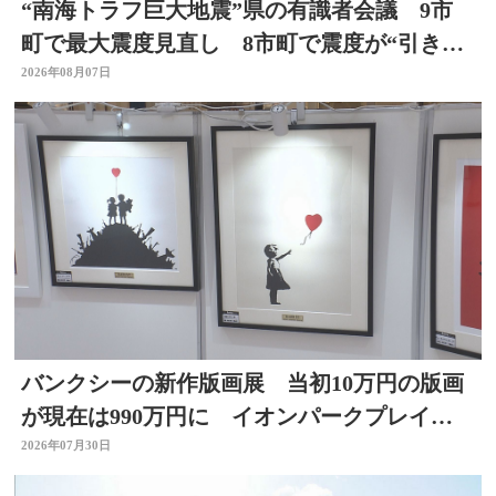
“南海トラフ巨大地震”県の有識者会議 9市
町で最大震度見直し 8市町で震度が“引き上
げ” 大分
2026年08月07日
バンクシーの新作版画展 当初10万円の版画
が現在は990万円に イオンパークプレイス
大分店で開催中
2026年07月30日