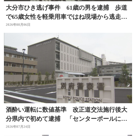
大分市ひき逃げ事件 61歳の男を逮捕 歩道
で65歳女性を軽乗用車ではね現場から逃走し
た疑い
2026年08月06日
酒酔い運転に数値基準 改正道交法施行後大
分県内で初めて逮捕 「センターポールに接
触して去った」と通報
2026年07月24日