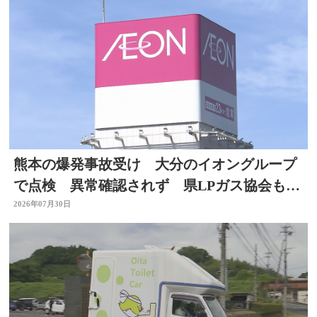
熊本の爆発事故受け 大分のイオングループ
で点検 異常確認されず 県LPガス協会も安
全点検を通知
2026年07月30日