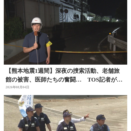
【熊本地震1週間】深夜の捜索活動、老舗旅
館の被害、医師たちの奮闘… TOS記者が取
材した被災地 大分
2026年08月04日