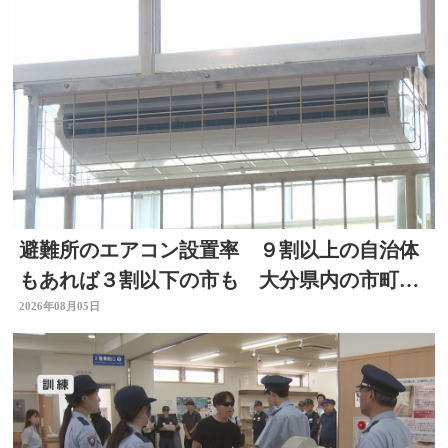
避難所のエアコン設置率 ９割以上の自治体
もあれば３割以下の市も 大分県内の市町村
を調査
2026年08月05日