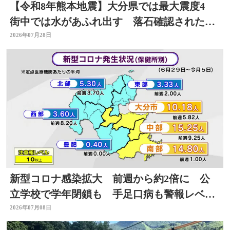
【令和8年熊本地震】大分県では最大震度4
街中では水があふれ出す 落石確認されたと
ころも
2026年07月28日
新型コロナ感染拡大 前週から約2倍に 公
立学校で学年閉鎖も 手足口病も警報レベル
上回る 大分
2026年07月08日