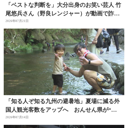
「ベストな判断を」大分出身のお笑い芸人 竹
尾悠兵さん（野良レンジャー）が動画で詐欺
被害防止呼びかけ
2026年07月21日
「知る人ぞ知る九州の避暑地」夏場に減る外
国人観光客数をアップへ おんせん県が“涼
しい大分”に
2026年07月14日