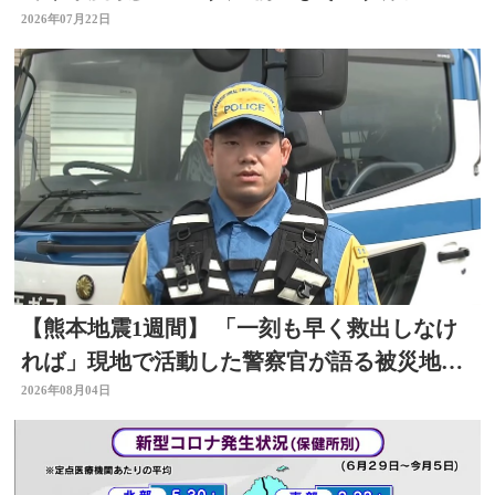
増 大分
2026年07月22日
【熊本地震1週間】 「一刻も早く救出しなけ
れば」現地で活動した警察官が語る被災地の
状況 大分
2026年08月04日