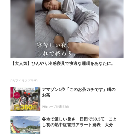
【大人気】ひんやり冷感寝具で快適な睡眠をあなたに。
PR(アイリスプラザ)
アマゾン1位「このお茶ガチです」噂の
お茶
PR(ハーブ健康本舗)
各地で厳しい暑さ 日田で38.3℃ こと
し初の熱中症警戒アラート発表 大分