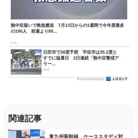
熱中症疑いで救急搬送 7月13日からの1週間で今年度最多
の190人 前週より80...
社会
日田市で38度予想 宇佐市は35.2度と
すでに猛暑日 2日連続「熱中症警戒ア
ラー...
地域
Recommended by
関連記事
東九州新幹線 ケーススタディ対