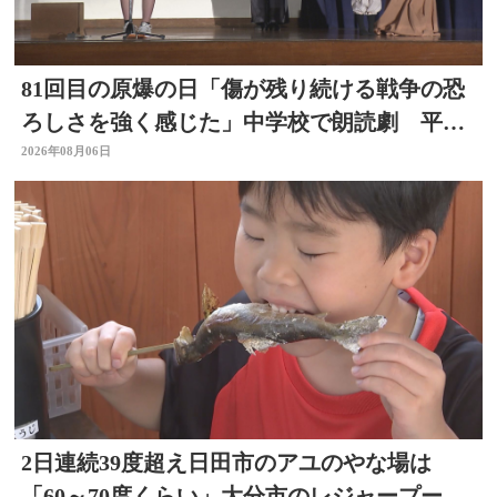
81回目の原爆の日「傷が残り続ける戦争の恐
ろしさを強く感じた」中学校で朗読劇 平和
の大切さ学ぶ 大分
2026年08月06日
2日連続39度超え日田市のアユのやな場は
「60～70度くらい」大分市のレジャープール