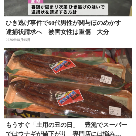
ひき逃げ事件で60代男性が関与ほのめかす
逮捕状請求へ 被害女性は重傷 大分
2026年08月05日
もうすぐ「土用の丑の日」 豊漁でスーパー
ではウナギが値下がり 専門店には悩み