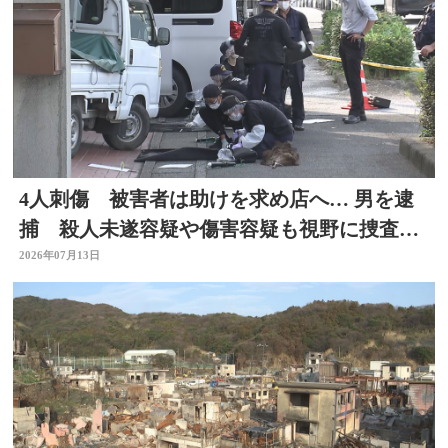
4人刺傷 被害者は助けを求め店へ… 男を逮
捕 殺人未遂容疑や傷害容疑も視野に捜査
大分県佐伯市
2026年07月13日