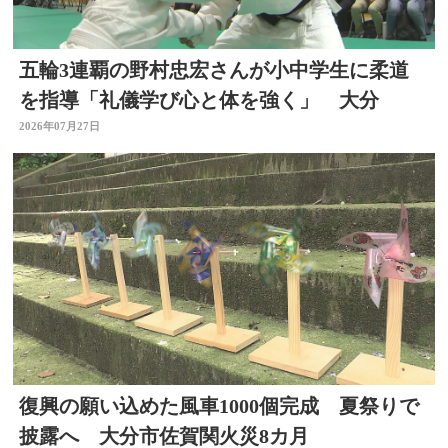
五輪3連覇の野村忠宏さんが小中学生に柔道
を指導「礼儀学び心と体を強く」 大分
2026年07月27日
復興の願い込めた風車1000個完成 夏祭りで
披露へ 大分市佐賀関火災8カ月