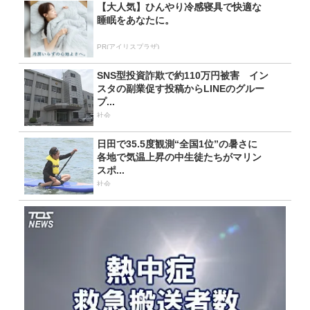
【大人気】ひんやり冷感寝具で快適な
睡眠をあなたに。
PR(アイリスプラザ)
SNS型投資詐欺で約110万円被害 イン
スタの副業促す投稿からLINEのグルー
プ...
社会
日田で35.5度観測“全国1位”の暑さに
各地で気温上昇の中生徒たちがマリン
スポ...
社会