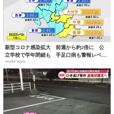
新型コロナ感染拡大 前週から約2倍に 公
立学校で学年閉鎖も 手足口病も警報レベル
上回る 大分
2026年07月08日