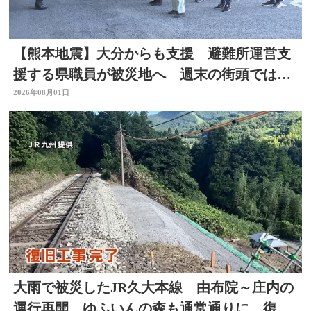
【熊本地震】大分からも支援 避難所運営支
援する県職員が被災地へ 週末の街頭では募
金の呼びかけも
2026年08月01日
大雨で被災したJR久大本線 由布院～庄内の
運行再開 ゆふいんの森も通常通りに 復旧