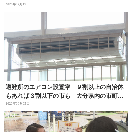
2026年07月17日
避難所のエアコン設置率 ９割以上の自治体
もあれば３割以下の市も 大分県内の市町村
を調査
2026年08月05日