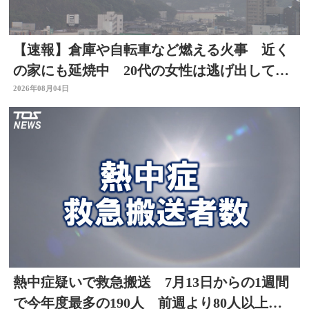
【速報】倉庫や自転車など燃える火事 近く
の家にも延焼中 20代の女性は逃げ出して無
事 大分
2026年08月04日
熱中症疑いで救急搬送 7月13日からの1週間
で今年度最多の190人 前週より80人以上