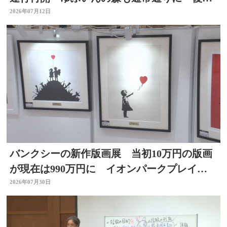
工事完了 大分
2026年07月12日
バンクシーの新作版画展 当初10万円の版画
が現在は990万円に イオンパークプレイス
大分店で開催中
2026年07月30日