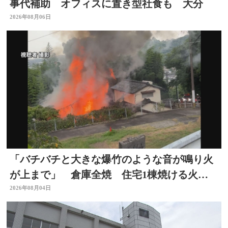
事代補助 オフィスに置き型社食も 大分
2026年08月06日
「バチバチと大きな爆竹のような音が鳴り火
が上まで」 倉庫全焼 住宅1棟焼ける火
事 大分
2026年08月04日