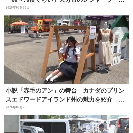
も賑わう 大分
2026年08月03日
小説「赤毛のアン」の舞台 カナダのプリン
スエドワードアイランド州の魅力を紹介 大
分市でフェア
2026年07月25日