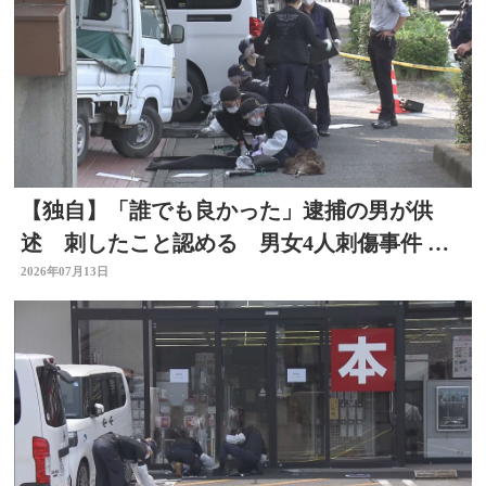
【独自】「誰でも良かった」逮捕の男が供
述 刺したこと認める 男女4人刺傷事件 被
害者と面識なし 大分
2026年07月13日