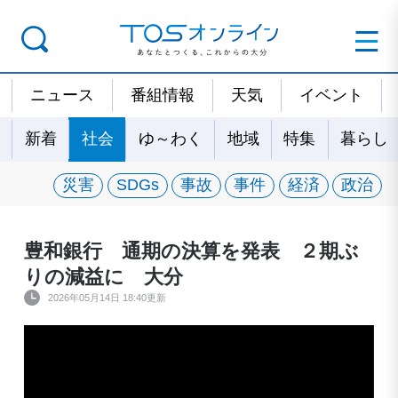
ニュース
番組情報
天気
イベント
新着
社会
ゆ～わく
地域
特集
暮らし
災害
SDGs
事故
事件
経済
政治
豊和銀行 通期の決算を発表 ２期ぶ
りの減益に 大分
2026年05月14日 18:40更新