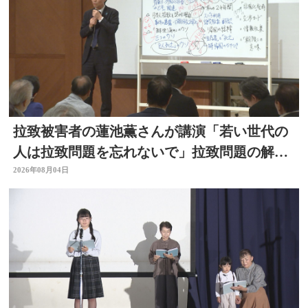
拉致被害者の蓮池薫さんが講演「若い世代の
人は拉致問題を忘れないで」拉致問題の解決
訴える
2026年08月04日