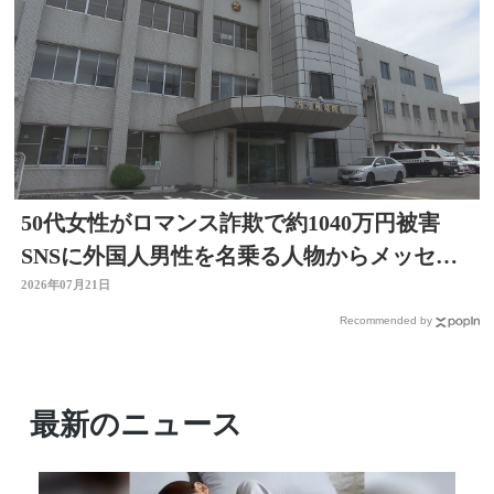
50代女性がロマンス詐欺で約1040万円被害
SNSに外国人男性を名乗る人物からメッセー
ジ 大分
2026年07月21日
Recommended by
最新のニュース