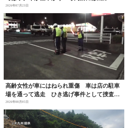
も… 大分
2026年07月23日
高齢女性が車にはねられ重傷 車は店の駐車
場を通って逃走 ひき逃げ事件として捜査
大分
2026年08月05日