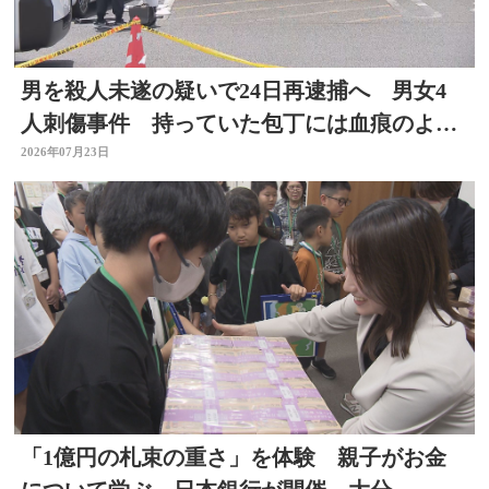
男を殺人未遂の疑いで24日再逮捕へ 男女4
人刺傷事件 持っていた包丁には血痕のよう
なもの付着
2026年07月23日
「1億円の札束の重さ」を体験 親子がお金