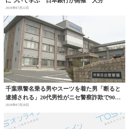
について学ぶ 日本銀行が開催 大分
2026年07月22日
千葉県警名乗る男やスーツを着た男「断ると
逮捕される」20代男性がニセ警察詐欺で90万
円被害 大分
2026年07月28日