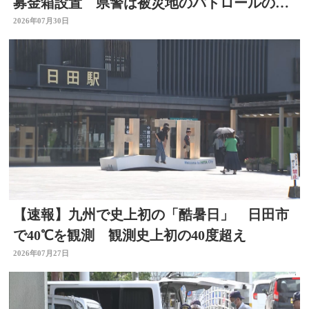
募金箱設置 県警は被災地のパトロールのた
め部隊を派遣
2026年07月30日
【速報】九州で史上初の「酷暑日」 日田市
で40℃を観測 観測史上初の40度超え
2026年07月27日