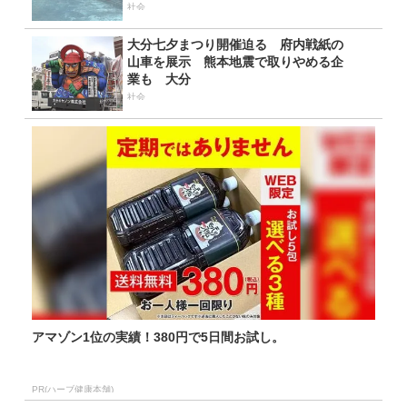
社会
大分七夕まつり開催迫る 府内戦紙の
山車を展示 熊本地震で取りやめる企
業も 大分
社会
アマゾン1位の実績！380円で5日間お試し。
PR(ハーブ健康本舗)