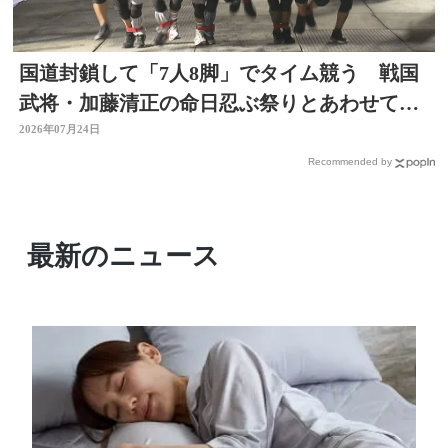
国道封鎖して「7人8脚」でタイム競う 戦国
武将・加藤清正の命日忍ぶ祭りとあわせて初
開催 大分
2026年07月24日
Recommended by
最新のニュース