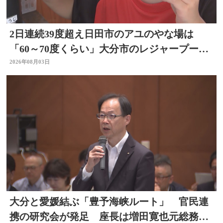
2日連続39度超え日田市のアユのやな場は
「60～70度くらい」大分市のレジャープール
も賑わう 大分
2026年08月03日
大分と愛媛結ぶ「豊予海峡ルート」 官民連
携の研究会が発足 座長は増田寛也元総務大