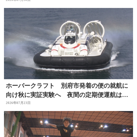
め部隊を派遣
ホーバークラフト 別府市発着の便の就航に
向け秋に実証実験へ 夜間の定期便運航は８
月中目指す 大分
2026年07月23日