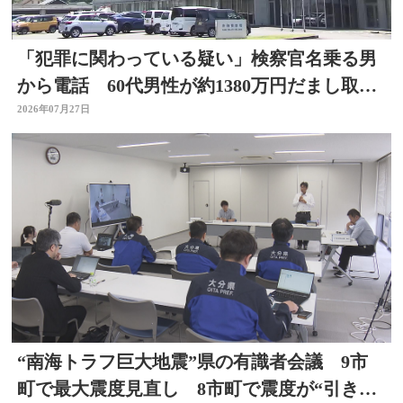
「犯罪に関わっている疑い」検察官名乗る男
から電話 60代男性が約1380万円だまし取ら
れる 大分
2026年07月27日
“南海トラフ巨大地震”県の有識者会議 9市
町で最大震度見直し 8市町で震度が“引き上