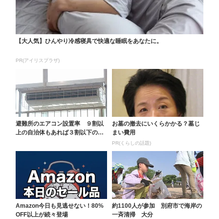
【大人気】ひんやり冷感寝具で快適な睡眠をあなたに。
PR(アイリスプラザ)
避難所のエアコン設置率 ９割以
お墓の撤去にいくらかかる？墓じ
上の自治体もあれば３割以下の市
まい費用
も 大分県内の市町村...
PR(くらしの話題)
Amazon今日も見逃せない！80%
約1100人が参加 別府市で海岸の
OFF以上が続々登場
一斉清掃 大分