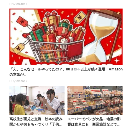
PR(Amazon)
「え、こんなセールやってたの？」80％OFF以上が続々登場！Amazon
の本気が...
PR(Amazon)
高校生が園児と交流 絵本の読み
スーパーでパンが欠品…地震の影
聞かせやおもちゃづくり「子供た
響は食卓にも 商業施設などでガ
ちに伝わる言葉遣いが...
ス供給設備の点検も進...