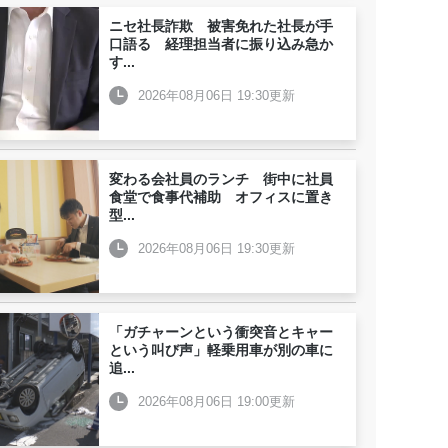
ニセ社長詐欺 被害免れた社長が手
口語る 経理担当者に振り込み急か
す
...
2026年08月06日 19:30更新
変わる会社員のランチ 街中に社員
食堂で食事代補助 オフィスに置き
型
...
2026年08月06日 19:30更新
「ガチャーンという衝突音とキャー
という叫び声」軽乗用車が別の車に
追
...
2026年08月06日 19:00更新