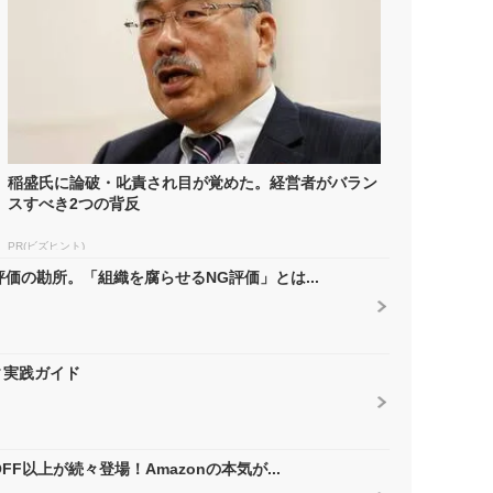
稲盛氏に論破・叱責され目が覚めた。経営者がバラン
スすべき2つの背反
PR(ビズヒント)
価の勘所。「組織を腐らせるNG評価」とは...
ィ実践ガイド
F以上が続々登場！Amazonの本気が...