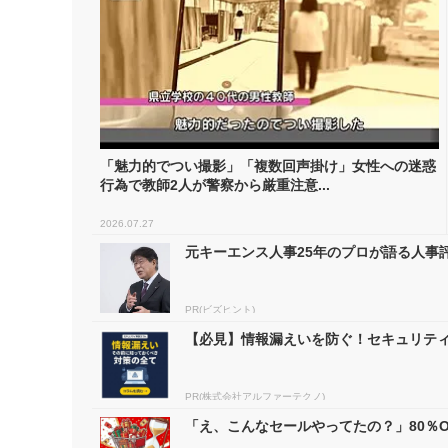
「魅力的でつい撮影」「複数回声掛け」女性への迷惑
行為で教師2人が警察から厳重注意...
2026.07.27
元キーエンス人事25年のプロが語る人事評
PR(ビズヒント)
【必見】情報漏えいを防ぐ！セキュリテ
PR(株式会社アルファーテクノ)
「え、こんなセールやってたの？」80％OF