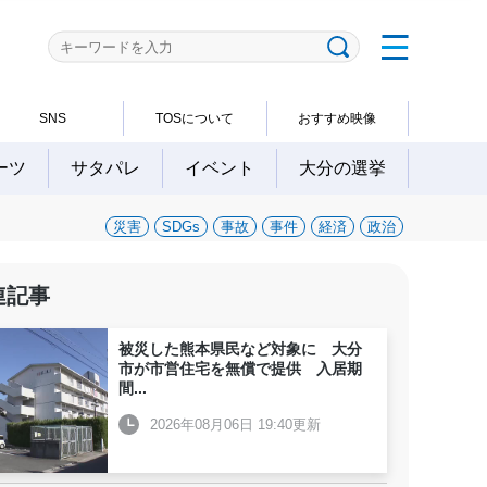
SNS
TOSについて
おすすめ映像
ーツ
サタパレ
イベント
大分の選挙
災害
SDGs
事故
事件
経済
政治
連記事
被災した熊本県民など対象に 大分
市が市営住宅を無償で提供 入居期
間
...
2026年08月06日 19:40更新