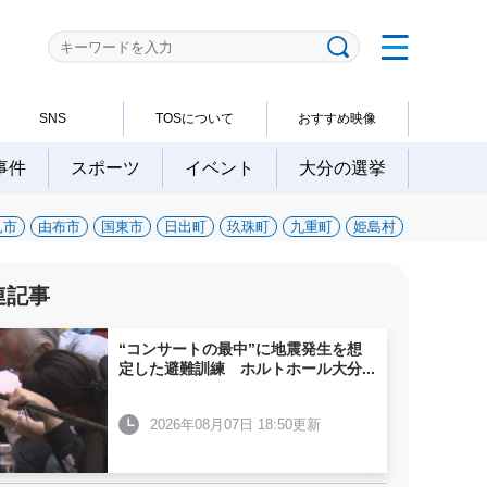
SNS
TOSについて
おすすめ映像
事件
スポーツ
イベント
大分の選挙
見市
由布市
国東市
日出町
玖珠町
九重町
姫島村
連記事
“コンサートの最中”に地震発生を想
定した避難訓練 ホルトホール大分
...
2026年08月07日 18:50更新