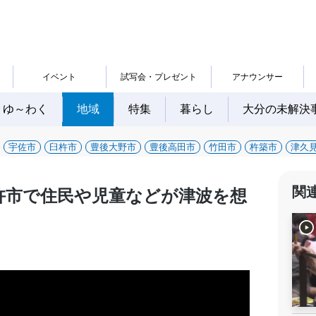
イベント
試写会・プレゼント
アナウンサー
ゆ～わく
地域
特集
暮らし
大分の未解決
宇佐市
臼杵市
豊後大野市
豊後高田市
竹田市
杵築市
津久
関
杵市で住民や児童などが津波を想