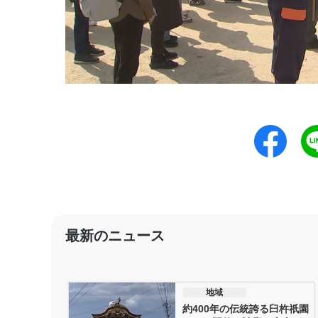
最新のニュース
地域
約400年の伝統誇る臼杵祇園