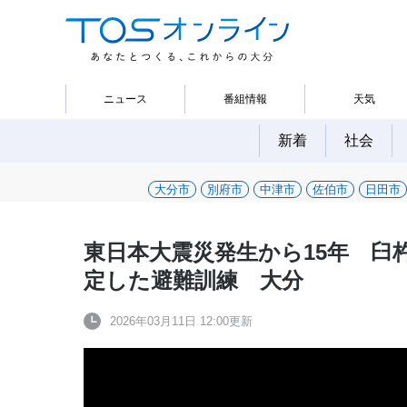
ニュース
番組情報
天気
新着
社会
大分市
別府市
中津市
佐伯市
日田市
東日本大震災発生から15年 臼
定した避難訓練 大分
2026年03月11日 12:00更新