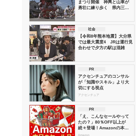
まつり開催 神輿と山車が
勇壮に練り歩く 県内三大
祇園...
社会
【令和8年熊本地震】大分県
では最大震度4 JRは運行見
合わせで夕方の駅は混雑
PR
アクセンチュアのコンサル
が「知識やスキル」より大
切にする視点
アクセンチュア
PR
「え、こんなセールやって
たの？」80％OFF以上が
続々登場！Amazonの本気
が...
Amazon