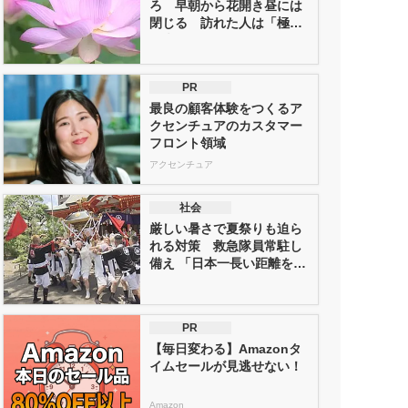
ろ 早朝から花開き昼には
閉じる 訪れた人は「極楽
に来た気...
PR
最良の顧客体験をつくるア
クセンチュアのカスタマー
フロント領域
アクセンチュア
社会
厳しい暑さで夏祭りも迫ら
れる対策 救急隊員常駐し
備え 「日本一長い距離を歩
く祭り...
PR
【毎日変わる】Amazonタ
イムセールが見逃せない！
Amazon