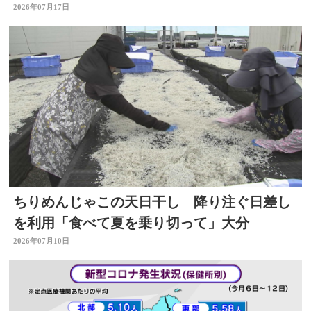
ク 大分県九重町
2026年07月17日
ちりめんじゃこの天日干し 降り注ぐ日差し
を利用「食べて夏を乗り切って」大分
2026年07月10日