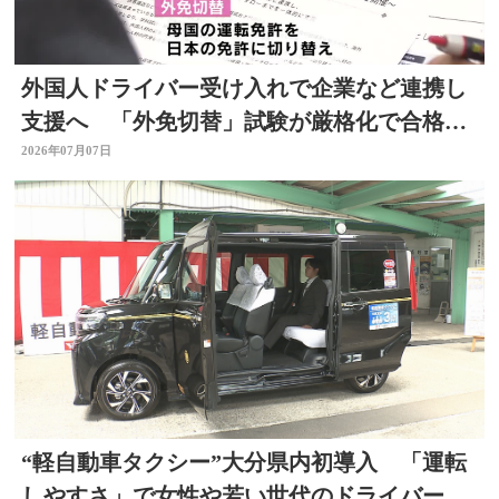
外国人ドライバー受け入れで企業など連携し
支援へ 「外免切替」試験が厳格化で合格率
低下 大分
2026年07月07日
“軽自動車タクシー”大分県内初導入 「運転
しやすさ」で女性や若い世代のドライバー確