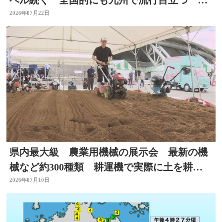
分
2026年07月22日
県内最大級 農業用機械の展示会 最新の機
械など約300種類 耕運機で実際に土を耕す
体験も 大分
2026年07月10日