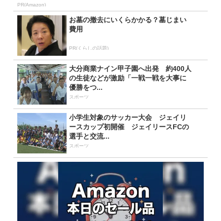
PR(Amazon)
お墓の撤去にいくらかかる？墓じまい
費用
PR(くらしの話題)
大分商業ナイン甲子園へ出発 約400人
の生徒などが激励「一戦一戦を大事に
優勝をつ...
スポーツ
小学生対象のサッカー大会 ジェイリ
ースカップ初開催 ジェイリースFCの
選手と交流...
スポーツ