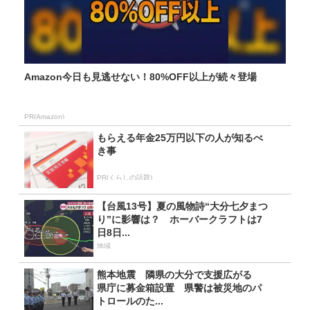
Amazon今日も見逃せない！80%OFF以上が続々登場
PR(Amazon)
もらえる年金25万円以下の人が知るべ
き事
PR(くらしの話題)
【台風13号】夏の風物詩“大分七夕まつ
り”に影響は？ ホーバークラフトは7
日8日...
地域
熊本地震 隣県の大分で支援広がる
県庁に募金箱設置 県警は被災地のパ
トロールのた...