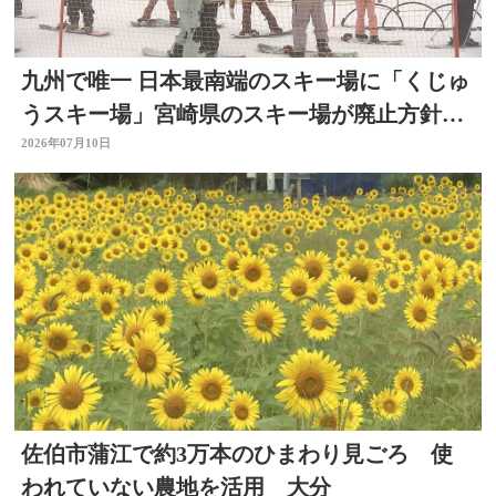
九州で唯一 日本最南端のスキー場に「くじゅ
うスキー場」宮崎県のスキー場が廃止方針
で 大分
2026年07月10日
佐伯市蒲江で約3万本のひまわり見ごろ 使
われていない農地を活用 大分