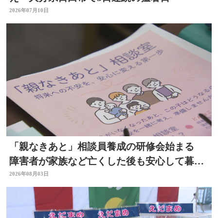
2026年07月10日
「親なきあと」相談員養成の研修会始まる
障害者が家族など亡くした後も安心して暮ら
せるように 大分
2026年08月03日