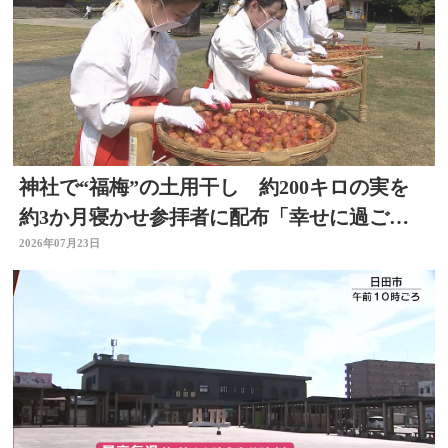
神社で“福梅”の土用干し 約200キロの実を
約3か月寝かせ参拝者に配布「幸せに過ごせ
るように」大分
2026年07月23日