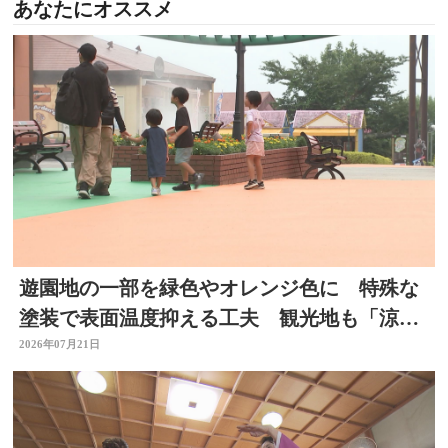
あなたにオススメ
遊園地の一部を緑色やオレンジ色に 特殊な
塗装で表面温度抑える工夫 観光地も「涼」
PRで集客図る 大分
2026年07月21日