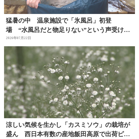
猛暑の中 温泉施設で「氷風呂」初登
場 “水風呂だと物足りない”という声受けレ
ベルアップ 大分・日田市
2026年07月22日
涼しい気候を生かし「カスミソウ」の栽培が
盛ん 西日本有数の産地飯田高原で出荷ピー