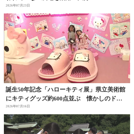
2026年07月23日
誕生50年記念「ハローキティ展」県立美術館
にキティグッズ約600点並ぶ 懐かしのドラ
イヤーなど 大分
2026年07月16日