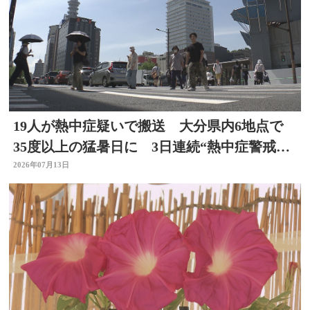
19人が熱中症疑いで搬送 大分県内6地点で
35度以上の猛暑日に 3日連続“熱中症警戒ア
ラート”発表
2026年07月13日