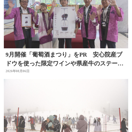
9月開催「葡萄酒まつり」をPR 安心院産ブ
ドウを使った限定ワインや県産牛のステーキ
など 大分
2026年08月06日