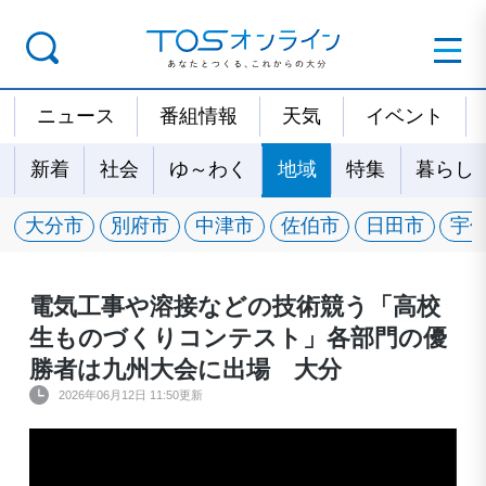
ニュース
番組情報
天気
イベント
新着
社会
ゆ～わく
地域
特集
暮らし
大分市
別府市
中津市
佐伯市
日田市
宇
電気工事や溶接などの技術競う「高校
生ものづくりコンテスト」各部門の優
勝者は九州大会に出場 大分
2026年06月12日 11:50更新