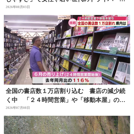
保へ
2026年08月03日
全国の書店数１万店割り込む 書店の減少続
く中 「２４時間営業」や「移動本屋」の取
り組みも 大分
2026年07月08日