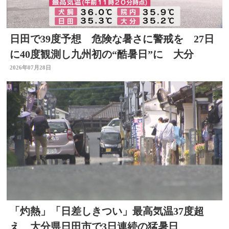
日田で39度予想 危険な暑さに警戒を 27日
に40度観測し九州初の“酷暑日”に 大分
2026年07月28日
「灼熱」「日差しきつい」最高気温37度超
え 大分県日田市で3日連続の猛暑日