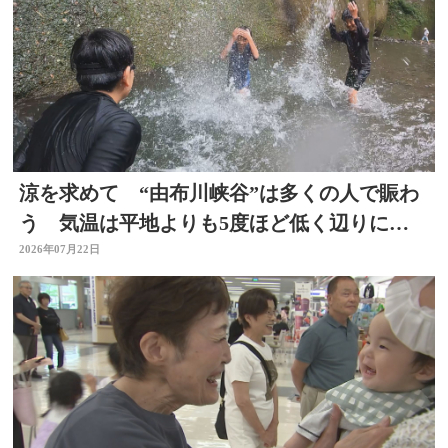
涼を求めて “由布川峡谷”は多くの人で賑わ
う 気温は平地よりも5度ほど低く辺りには
涼しい風も 大分
2026年07月22日