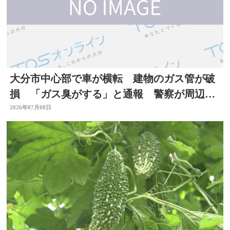
大分市中心部で車が横転 建物のガス管が破
損 「ガス臭がする」と通報 警察が周辺で
一時交通規制
2026年07月08日