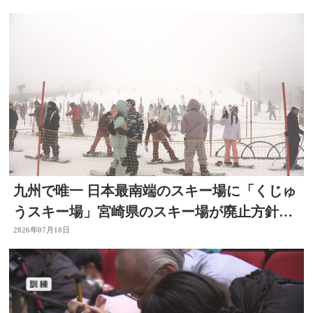
九州で唯一 日本最南端のスキー場に「くじゅ
うスキー場」宮崎県のスキー場が廃止方針
で 大分
2026年07月10日