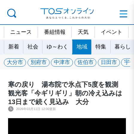
ニュース
番組情報
天気
イベント
新着
社会
ゆ～わく
地域
特集
暮らし
大分市
別府市
中津市
佐伯市
日田市
宇
寒の戻り 湯布院で氷点下5度を観測
観光客「今ギリギリ」朝の冷え込みは
13日まで続く見込み 大分
2026年03月11日 12:00更新