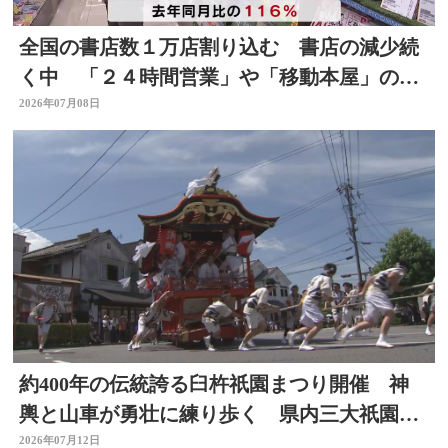
全国の書店数１万店割り込む 書店の減少続
く中 「２４時間営業」や「移動本屋」の取
り組みも 大分
2026年07月08日
約400年の伝統誇る臼杵祇園まつり開催 神
輿と山車が勇壮に練り歩く 県内三大祇園の
１つ 大分
2026年07月12日