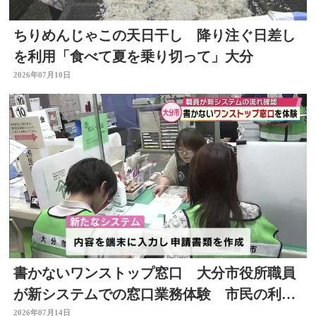
ちりめんじゃこの天日干し 降り注ぐ日差し
を利用「食べて夏を乗り切って」大分
2026年07月10日
書かないワンストップ窓口 大分市役所職員
が新システムでの窓口業務体験 市民の利便
性向上と業務効率化へ
2026年07月14日