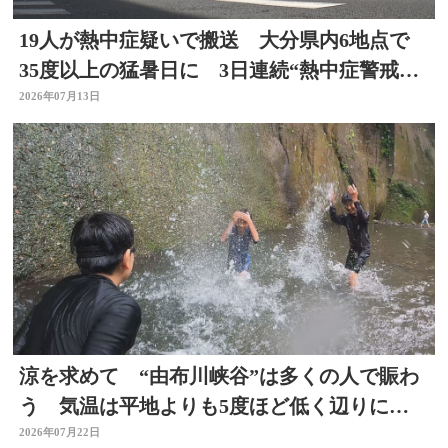
19人が熱中症疑いで搬送 大分県内6地点で
35度以上の猛暑日に 3日連続“熱中症警戒ア
ラート”発表
2026年07月13日
涼を求めて “由布川峡谷”は多くの人で賑わ
う 気温は平地よりも5度ほど低く辺りには
涼しい風も 大分
2026年07月22日