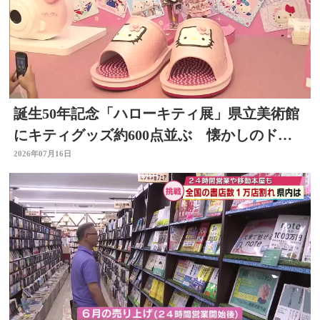
誕生50年記念「ハローキティ展」県立美術館
にキティグッズ約600点並ぶ 懐かしのドラ
イヤーなど 大分
2026年07月16日