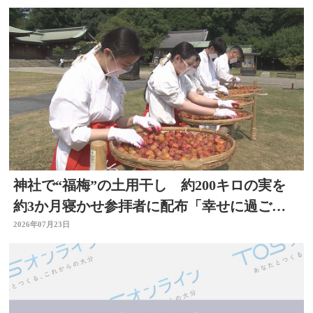
神社で“福梅”の土用干し 約200キロの実を
約3か月寝かせ参拝者に配布「幸せに過ごせ
るように」大分
2026年07月23日