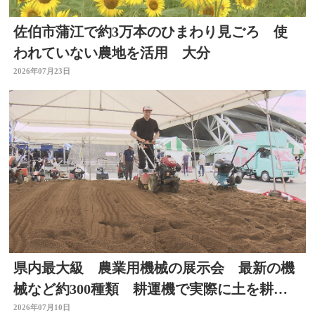
佐伯市蒲江で約3万本のひまわり見ごろ 使
われていない農地を活用 大分
2026年07月23日
県内最大級 農業用機械の展示会 最新の機
械など約300種類 耕運機で実際に土を耕す
体験も 大分
2026年07月10日