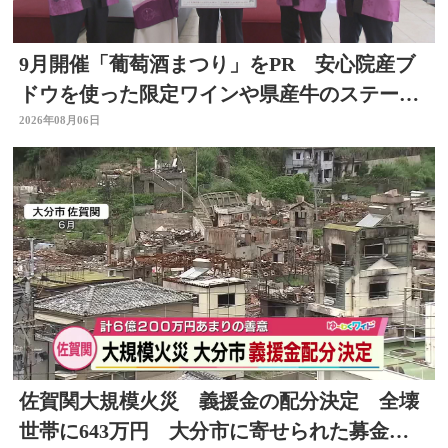
9月開催「葡萄酒まつり」をPR 安心院産ブ
ドウを使った限定ワインや県産牛のステーキ
など 大分
2026年08月06日
佐賀関大規模火災 義援金の配分決定 全壊
世帯に643万円 大分市に寄せられた募金は