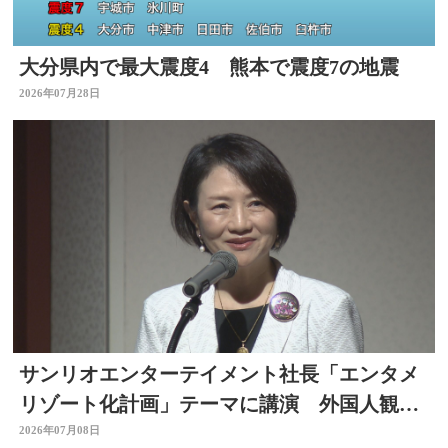
大分県内で最大震度4 熊本で震度7の地震
2026年07月28日
サンリオエンターテイメント社長「エンタメ
リゾート化計画」テーマに講演 外国人観光
客の呼び込みも 大分
2026年07月08日