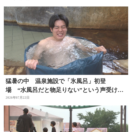
猛暑の中 温泉施設で「氷風呂」初登
場 “水風呂だと物足りない”という声受けレ
ベルアップ 大分・日田市
2026年07月22日