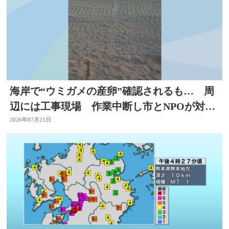
海岸で“ウミガメの産卵”確認されるも… 周
辺には工事現場 作業中断し市とNPOが対応
を協議 大分
2026年07月21日