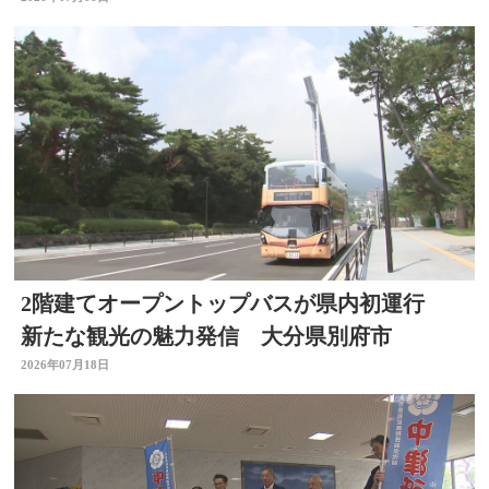
制構築のため」
2階建てオープントップバスが県内初運行
新たな観光の魅力発信 大分県別府市
2026年07月18日