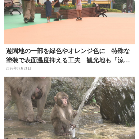
遊園地の一部を緑色やオレンジ色に 特殊な
塗装で表面温度抑える工夫 観光地も「涼」
PRで集客図る 大分
2026年07月21日