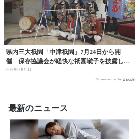
県内三大祇園「中津祇園」7月24日から開
催 保存協議会が軽快な祇園囃子を披露し祭
りをPR 大分
2026年07月15日
Recommended by
最新のニュース