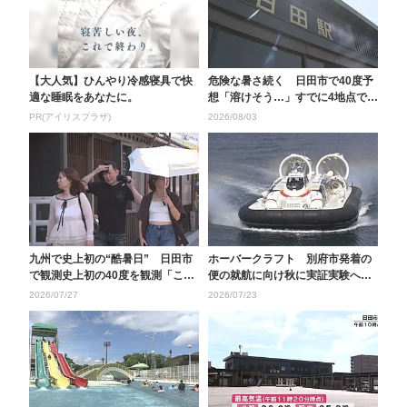
【大人気】ひんやり冷感寝具で快
危険な暑さ続く 日田市で40度予
適な睡眠をあなたに。
想「溶けそう…」すでに4地点で3
5度以上の猛暑日...
PR(アイリスプラザ)
2026/08/03
九州で史上初の“酷暑日” 日田市
ホーバークラフト 別府市発着の
で観測史上初の40度を観測「この
便の就航に向け秋に実証実験へ
息苦しさ初めての...
夜間の定期便運航は８...
2026/07/27
2026/07/23