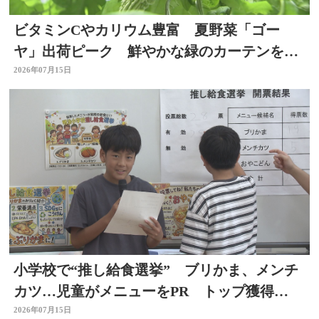
ビタミンCやカリウム豊富 夏野菜「ゴー
ヤ」出荷ピーク 鮮やかな緑のカーテンをか
きわけ収穫作業 大分
2026年07月15日
小学校で“推し給食選挙” ブリかま、メンチ
カツ…児童がメニューをPR トップ獲得
は？ 選挙を身近に
2026年07月15日