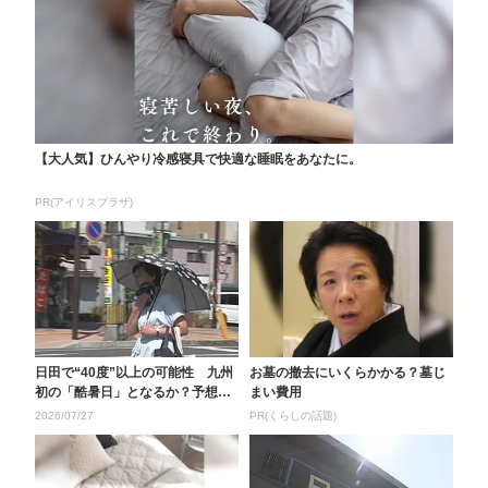
【大人気】ひんやり冷感寝具で快適な睡眠をあなたに。
PR(アイリスプラザ)
日田で“40度”以上の可能性 九州
お墓の撤去にいくらかかる？墓じ
初の「酷暑日」となるか？予想最
まい費用
高気温は39度 ...
2026/07/27
PR(くらしの話題)