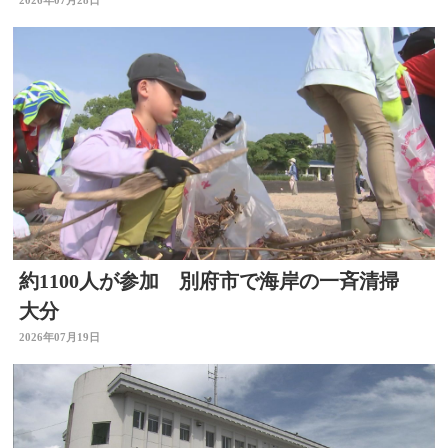
円被害 大分
2026年07月28日
約1100人が参加 別府市で海岸の一斉清掃
大分
2026年07月19日