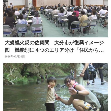
大規模火災の佐賀関 大分市が復興イメージ
図 機能別に４つのエリア分け「住民からは
おおむね理解」 大分
2026年07月20日