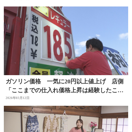
ガソリン価格 一気に20円以上値上げ 店側
「ここまでの仕入れ価格上昇は経験したこと
ない」大分
2026年03月12日