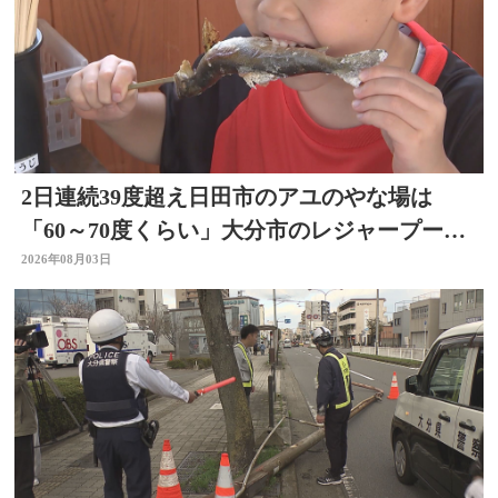
2日連続39度超え日田市のアユのやな場は
「60～70度くらい」大分市のレジャープール
も賑わう 大分
2026年08月03日