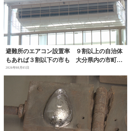
避難所のエアコン設置率 ９割以上の自治体
もあれば３割以下の市も 大分県内の市町村
を調査
2026年08月05日