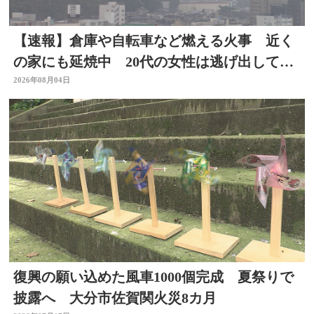
【速報】倉庫や自転車など燃える火事 近く
の家にも延焼中 20代の女性は逃げ出して無
事 大分
2026年08月04日
復興の願い込めた風車1000個完成 夏祭りで
披露へ 大分市佐賀関火災8カ月