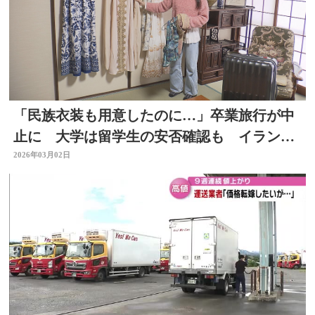
「民族衣装も用意したのに…」卒業旅行が中
止に 大学は留学生の安否確認も イラン攻
撃の影響広がる 大分
2026年03月02日