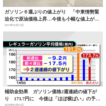
ガソリン６週ぶりの値上がり 「中東情勢緊
迫化で原油価格上昇…今後も小幅な値上がり
に」
2023年10月25日
補助金効果 ガソリン価格2週連続の値下が
り 173.7円に 今後は「ほぼ横ばい」の予
想 大分
2026年04月01日