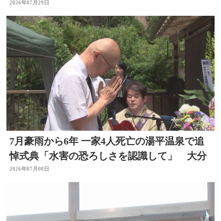
中、万が一に備え」
2026年07月29日
7月豪雨から6年 一家4人死亡の湯平温泉で追
悼式典「水害の恐ろしさを認識して」 大分
2026年07月08日