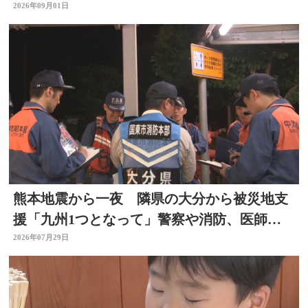
げを受け
2026年09月01日
熊本地震から一夜 隣県の大分から被災地支
援「九州1つとなって」警察や消防、医師、
看護師、水道局など
2026年07月29日