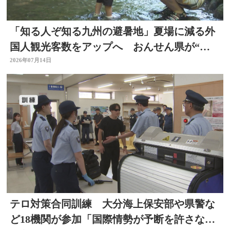
「知る人ぞ知る九州の避暑地」夏場に減る外
国人観光客数をアップへ おんせん県が“涼
しい大分”に
2026年07月14日
テロ対策合同訓練 大分海上保安部や県警な
ど18機関が参加「国際情勢が予断を許さない