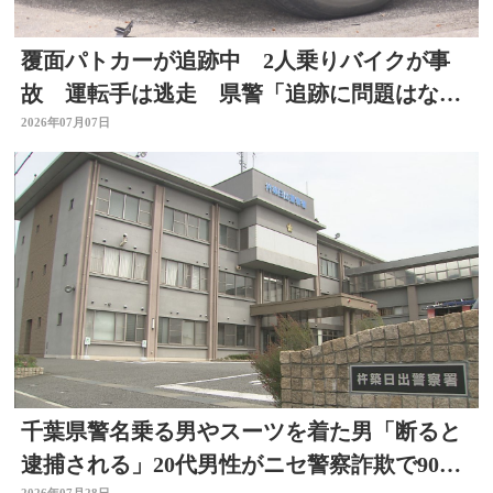
覆面パトカーが追跡中 2人乗りバイクが事
故 運転手は逃走 県警「追跡に問題はな
い」大分
2026年07月07日
千葉県警名乗る男やスーツを着た男「断ると
逮捕される」20代男性がニセ警察詐欺で90万