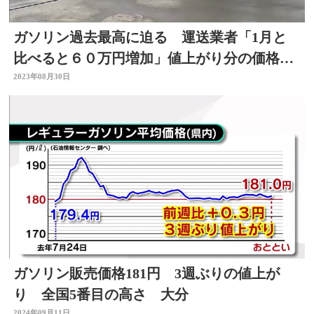
ガソリン過去最高に迫る 運送業者「1月と
比べると６０万円増加」値上がり分の価格転
嫁難しく…
2023年08月30日
ガソリン販売価格181円 3週ぶりの値上が
り 全国5番目の高さ 大分
2024年09月11日