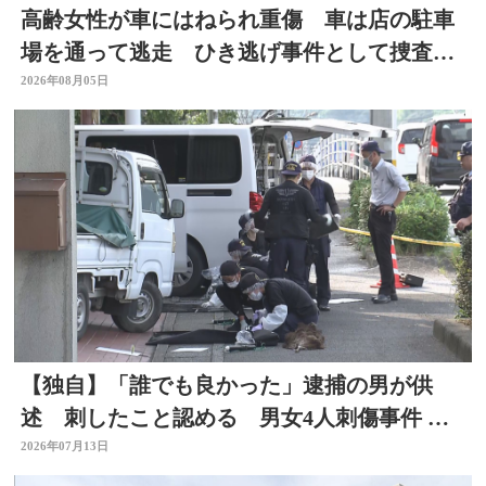
高齢女性が車にはねられ重傷 車は店の駐車
場を通って逃走 ひき逃げ事件として捜査
大分
2026年08月05日
【独自】「誰でも良かった」逮捕の男が供
述 刺したこと認める 男女4人刺傷事件 被
害者と面識なし 大分
2026年07月13日