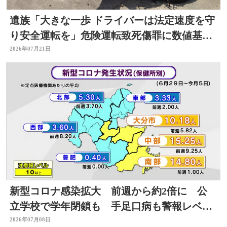
遺族「大きな一歩 ドライバーは法定速度を守
り安全運転を」危険運転致死傷罪に数値基
準 改正法施行
2026年07月21日
新型コロナ感染拡大 前週から約2倍に 公
立学校で学年閉鎖も 手足口病も警報レベル
上回る 大分
2026年07月08日