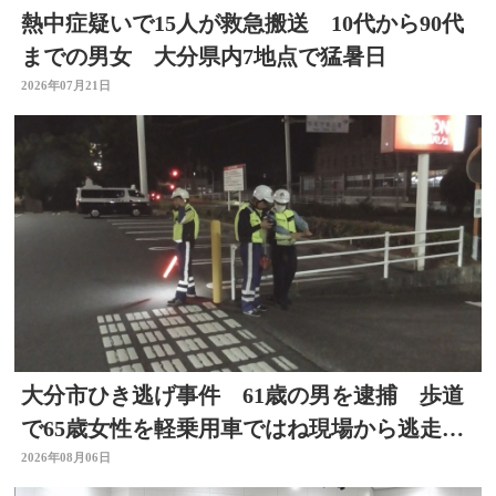
熱中症疑いで15人が救急搬送 10代から90代
までの男女 大分県内7地点で猛暑日
2026年07月21日
大分市ひき逃げ事件 61歳の男を逮捕 歩道
で65歳女性を軽乗用車ではね現場から逃走し
た疑い
2026年08月06日