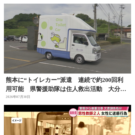
熊本に“トイレカー”派遣 連続で約200回利
用可能 県警援助隊は住人救出活動 大分か
ら支援の輪広がる
2026年07月30日