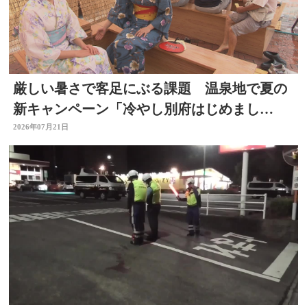
厳しい暑さで客足にぶる課題 温泉地で夏の
新キャンペーン「冷やし別府はじめまし
た」 冷たい足湯など設置
2026年07月21日