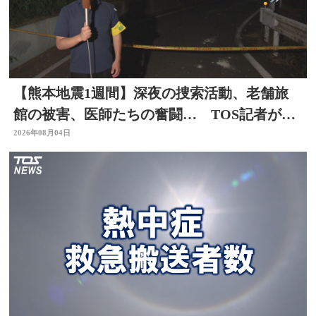
【熊本地震1週間】深夜の捜索活動、老舗旅
館の被害、医師たちの奮闘… TOS記者が取
材した被災地 大分
2026年08月04日