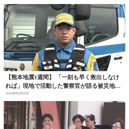
【熊本地震1週間】 「一刻も早く救出しなけ
れば」現地で活動した警察官が語る被災地の
状況 大分
2026年08月04日