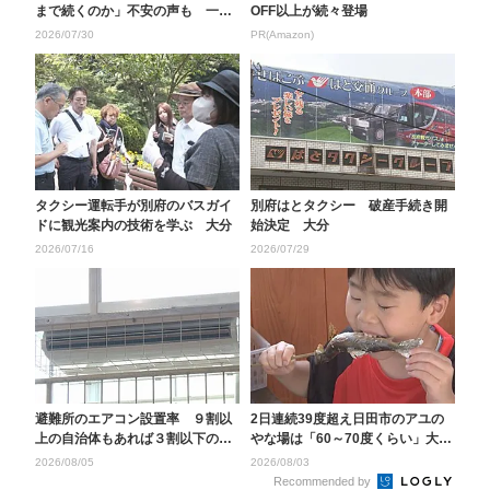
まで続くのか」不安の声も 一方
OFF以上が続々登場
従来の健康保険証...
2026/07/30
PR(Amazon)
タクシー運転手が別府のバスガイ
別府はとタクシー 破産手続き開
ドに観光案内の技術を学ぶ 大分
始決定 大分
2026/07/16
2026/07/29
避難所のエアコン設置率 ９割以
2日連続39度超え日田市のアユの
上の自治体もあれば３割以下の市
やな場は「60～70度くらい」大分
も 大分県内の市町村...
市のレジャープ...
2026/08/05
2026/08/03
Recommended by