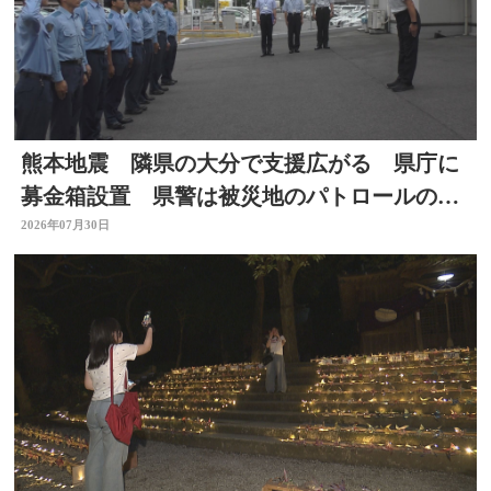
熊本地震 隣県の大分で支援広がる 県庁に
募金箱設置 県警は被災地のパトロールのた
め部隊を派遣
2026年07月30日