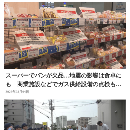
スーパーでパンが欠品…地震の影響は食卓に
も 商業施設などでガス供給設備の点検も進
む 大分
2026年08月04日