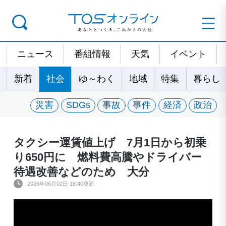
ニュース
番組情報
天気
イベント
新着
社会
ゆ～わく
地域
特集
暮らし
災害
SDGs
事故
事件
経済
政治
タクシー運賃値上げ 7月1日から初乗
り650円に 燃料費高騰やドライバー
待遇改善などのため 大分
2026年06月02日 18:40更新