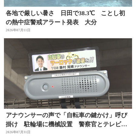
各地で厳しい暑さ 日田で38.3℃ ことし初
の熱中症警戒アラート発表 大分
2026年07月11日
アナウンサーの声で「自転車の鍵かけ」呼び
掛け 駐輪場に機械設置 警察官とテレビ局
がタッグ 大分
2026年07月31日