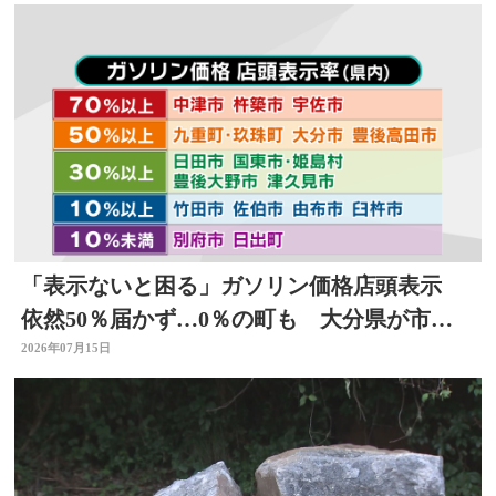
「表示ないと困る」ガソリン価格店頭表示
依然50％届かず…0％の町も 大分県が市町
村ごとの結果公表
2026年07月15日