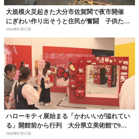
大規模火災起きた大分市佐賀関で夜市開催
にぎわい作り出そうと住民が奮闘 子供たち
も出店に挑戦 大分
2026年07月27日
ハローキティ展始まる「かわいいが溢れてい
る」開館前から行列 大分県立美術館で9月
23日まで
2026年07月17日