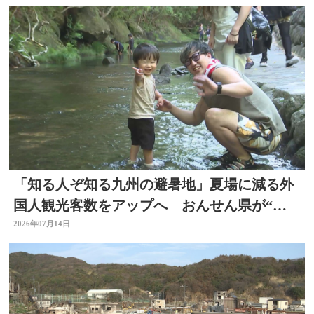
「知る人ぞ知る九州の避暑地」夏場に減る外
国人観光客数をアップへ おんせん県が“涼
しい大分”に
2026年07月14日