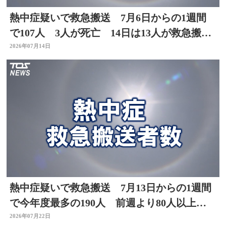
熱中症疑いで救急搬送 7月6日からの1週間
で107人 3人が死亡 14日は13人が救急搬
送 大分
2026年07月14日
熱中症疑いで救急搬送 7月13日からの1週間
で今年度最多の190人 前週より80人以上
増 大分
2026年07月22日