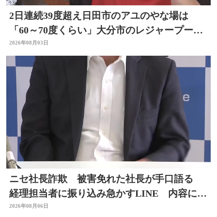
2日連続39度超え日田市のアユのやな場は
「60～70度くらい」大分市のレジャープール
も賑わう 大分
2026年08月03日
ニセ社長詐欺 被害免れた社長が手口語る
経理担当者に振り込み急かすLINE 内容に不
信感 大分
2026年08月06日