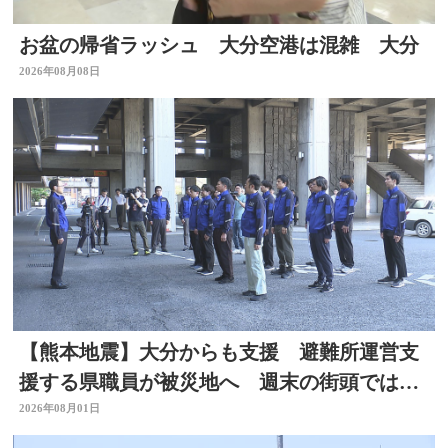
お盆の帰省ラッシュ 大分空港は混雑 大分
2026年08月08日
【熊本地震】大分からも支援 避難所運営支
援する県職員が被災地へ 週末の街頭では募
金の呼びかけも
2026年08月01日