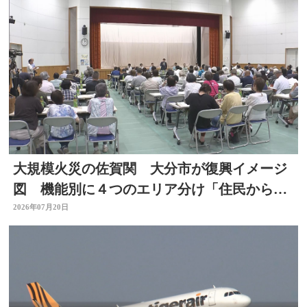
大規模火災の佐賀関 大分市が復興イメージ
図 機能別に４つのエリア分け「住民からは
おおむね理解」 大分
2026年07月20日