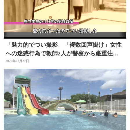
「魅力的でつい撮影」「複数回声掛け」女性
への迷惑行為で教師2人が警察から厳重注
意 文書訓告に 大分
2026年07月27日