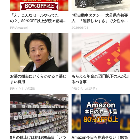
「え、こんなセールやってた
“軽自動車タクシー”大分県内初導
の？」80％OFF以上が続々登場！
入 「運転しやすさ」で女性や若
Amazonの本気が...
い世代のドライバー...
PR(Amazon)
2026/08/03
お墓の撤去にいくらかかる？墓じ
もらえる年金25万円以下の人が知
まい費用
るべき事
PR(くらしの話題)
PR(くらしの話題)
8月の値上げは約1900品目「いつ
Amazon今日も見逃せない！80%