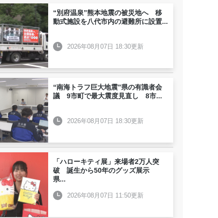
“別府温泉”熊本地震の被災地へ 移
動式施設を八代市内の避難所に設置
...
2026年08月07日 18:30更新
“南海トラフ巨大地震”県の有識者会
議 9市町で最大震度見直し 8市
...
2026年08月07日 18:30更新
「ハローキティ展」来場者2万人突
破 誕生から50年のグッズ展示
県
...
2026年08月07日 11:50更新