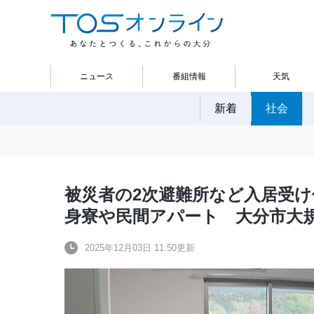
ニュース
番組情報
天気
新着
社会
被災者の2次避難所など入居受け
身寮や民間アパート 大分市大
2025年12月03日 11:50更新