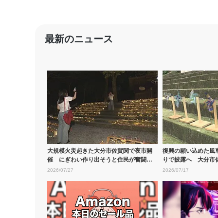
最新のニュース
大規模火災起きた大分市佐賀関で夜市開
復興の願い込めた風車
催 にぎわい作り出そうと住民が奮闘
りで披露へ 大分市
子供たち...
2026/07/27
2026/07/17