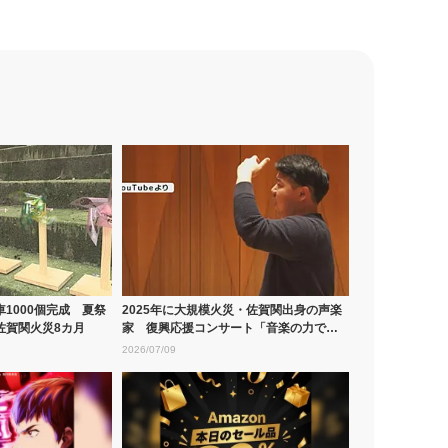
1000個完成 夏祭
2025年に大規模火災・佐賀関出身の声楽
佐賀関火災8カ月
家 復興応援コンサート「音楽の力で地
元を...
2026/07/09