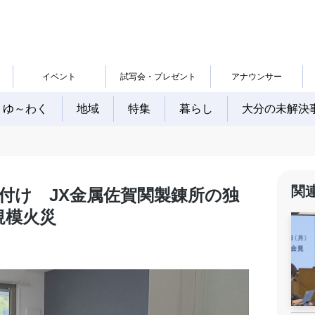
イベント
試写会・プレゼント
アナウンサー
ゆ～わく
地域
特集
暮らし
大分の未解決
関
付け JX金属佐賀関製錬所の独
規模火災