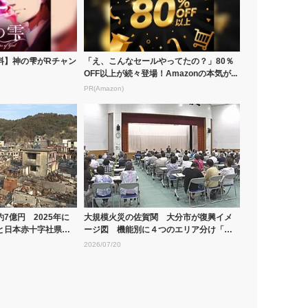
料】神の雫がRチャン
「え、こんなセールやってたの？」80％
OFF以上が続々登場！Amazonの本気が...
PR(Amazon)
7億円 2025年に
大規模火災の佐賀関 大分市が復興イメ
と日本赤十字社県支
ージ図 機能別に４つのエリア分け「住
民からは...
2026/07/20