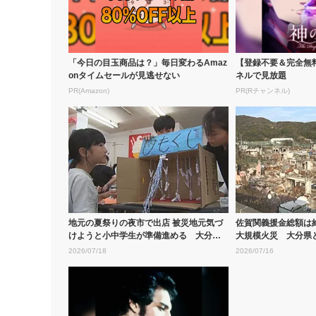
「今日の目玉商品は？」毎日変わるAmaz
【登録不要＆完全無
onタイムセールが見逃せない
ネルで見放題
PR(Amazon)
PR(Rチャンネル)
地元の夏祭りの夜市で出店 被災地元気づ
佐賀関義援金総額は約
けようと小中学生が準備進める 大分市
大規模火災 大分県
佐賀関
部な...
2026/07/18
2026/07/16