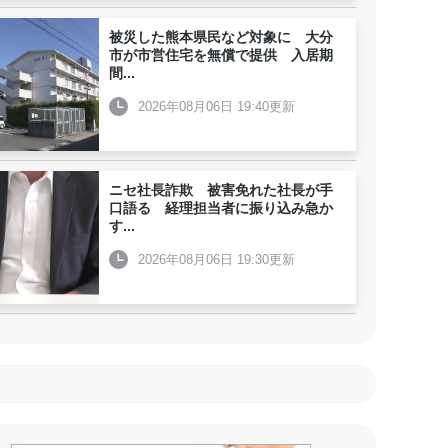
被災した熊本県民など対象に 大分
市が市営住宅を無償で提供 入居期
間
...
2026年08月06日 19:40更新
ニセ社長詐欺 被害免れた社長が手
口語る 経理担当者に振り込み急か
す
...
2026年08月06日 19:30更新