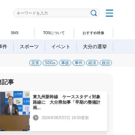
SNS
TOSについて
おすすめ映像
事件
スポーツ
イベント
大分の選挙
災害
SDGs
事故
事件
経済
政治
連記事
東九州新幹線 ケーススタディ対象
路線に 大分県知事「早期の整備計
画
...
2026年08月07日 18:50更新