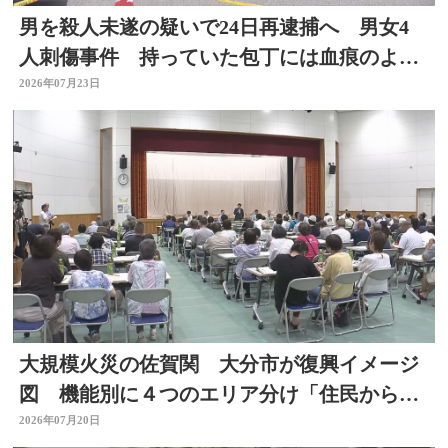
男を殺人未遂の疑いで24日再逮捕へ 男女4
人刺傷事件 持っていた包丁には血痕のよう
なもの付着
2026年07月23日
大規模火災の佐賀関 大分市が復興イメージ
図 機能別に４つのエリア分け「住民からは
おおむね理解」 大分
2026年07月20日