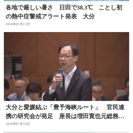
各地で厳しい暑さ 日田で38.3℃ ことし初
の熱中症警戒アラート発表 大分
2026年07月11日
大分と愛媛結ぶ「豊予海峡ルート」 官民連
携の研究会が発足 座長は増田寛也元総務大
臣 大分
2026年07月31日