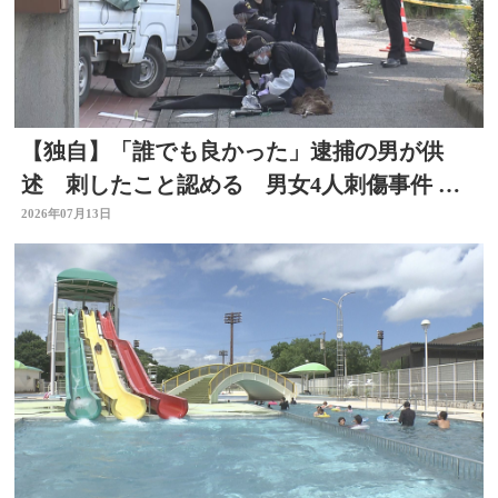
【独自】「誰でも良かった」逮捕の男が供
述 刺したこと認める 男女4人刺傷事件 被
害者と面識なし 大分
2026年07月13日