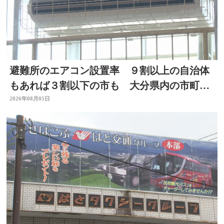
避難所のエアコン設置率 ９割以上の自治体
もあれば３割以下の市も 大分県内の市町村
を調査
2026年08月05日