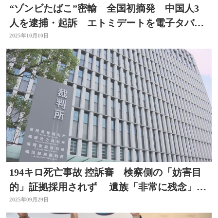
“ゾンビたばこ”密輸 全国初摘発 中国人3
人を逮捕・起訴 エトミデートを電子タバコ
で販売する目的か
2025年10月10日
194キロ死亡事故 控訴審 検察側の「妨害目
的」証拠採用されず 遺族「非常に残念」大
分
2025年09月29日