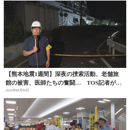
【熊本地震1週間】深夜の捜索活動、老舗旅
館の被害、医師たちの奮闘… TOS記者が取
材した被災地 大分
2026年08月04日