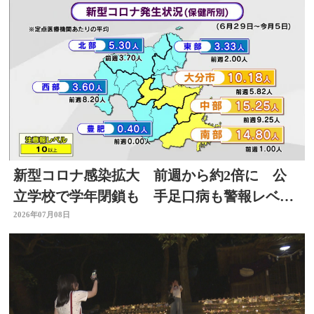
新型コロナ感染拡大 前週から約2倍に 公
立学校で学年閉鎖も 手足口病も警報レベル
上回る 大分
2026年07月08日