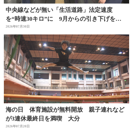
中央線などが無い「生活道路」法定速度
を“時速30キロ”に 9月からの引き下げを前
に警察官が街頭啓発
2026年07月30日
海の日 体育施設が無料開放 親子連れなど
が3連休最終日を満喫 大分
2026年07月20日