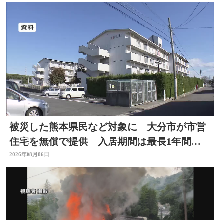
被災した熊本県民など対象に 大分市が市営
住宅を無償で提供 入居期間は最長1年間
【令和8年熊本地震】
2026年08月06日