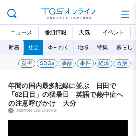
ニュース
番組情報
天気
イベント
新着
社会
ゆ～わく
地域
特集
暮らし
災害
SDGs
事故
事件
経済
政治
年間の国内最多記録に並ぶ 日田で
「62日目」の猛暑日 英語で熱中症へ
の注意呼びかけ 大分
2025年09月16日 18:20更新