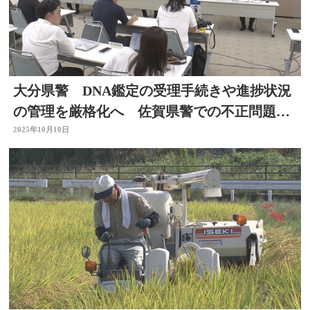
大分県警 DNA鑑定の受理手続きや進捗状況
の管理を厳格化へ 佐賀県警での不正問題を
受けて
2025年10月10日