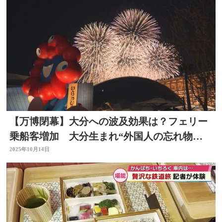
【万博閉幕】大分への波及効果は？フェリー
乗船客増加 大分生まれ“外国人の忘れ物配
送サービス”も
2025年10月14日