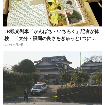
JR観光列車「かんぱち・いちろく」記者が体
験 「大分・福岡の良さをぎゅっと1つに詰
め込んだ列車」
2024年04月26日