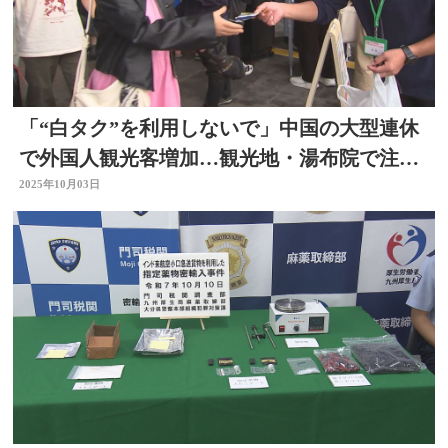
「“白タク”を利用しないで」中国の大型連休
で外国人観光客増加…観光地・湯布院で注意
呼びかけ 大分
2025年10月03日