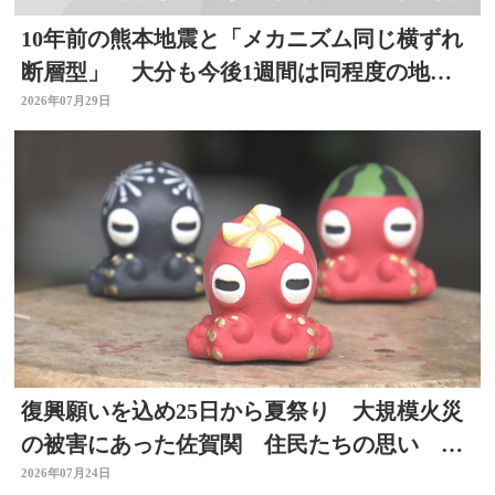
10年前の熊本地震と「メカニズム同じ横ずれ
断層型」 大分も今後1週間は同程度の地震
に注意
2026年07月29日
復興願いを込め25日から夏祭り 大規模火災
の被害にあった佐賀関 住民たちの思い 大
分
2026年07月24日