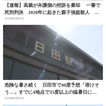
【速報】高裁が弁護側の控訴を棄却 一審で
死刑判決 2020年に起きた親子強盗殺人 大
分
2025年08月05日
危険な暑さ続く 日田市で40度予想「溶けそ
う…」すでに4地点で35度以上の猛暑日に
大分
2026年08月03日