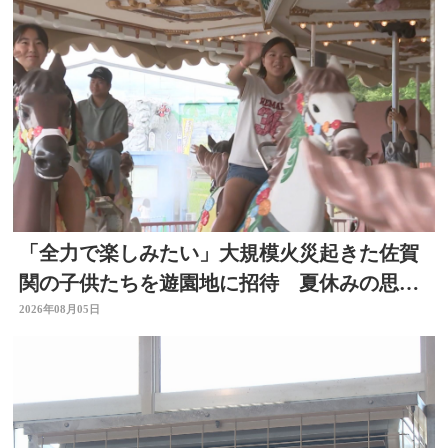
「全力で楽しみたい」大規模火災起きた佐賀
関の子供たちを遊園地に招待 夏休みの思い
出作りに 大分
2026年08月05日