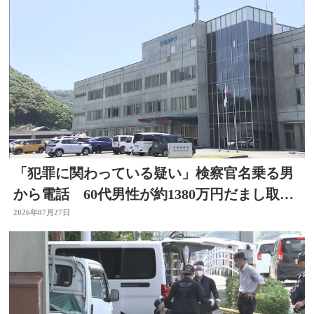
「犯罪に関わっている疑い」検察官名乗る男
から電話 60代男性が約1380万円だまし取ら
れる 大分
2026年07月27日