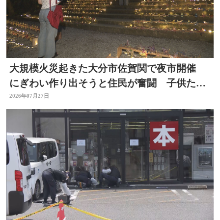
大規模火災起きた大分市佐賀関で夜市開催
にぎわい作り出そうと住民が奮闘 子供たち
も出店に挑戦 大分
2026年07月27日