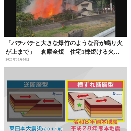
「バチバチと大きな爆竹のような音が鳴り火
が上まで」 倉庫全焼 住宅1棟焼ける火
事 大分
2026年08月04日