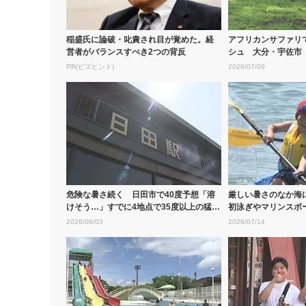
稲盛氏に論破・叱責され目が覚めた。経
アフリカンサファリ
営者がバランスすべき2つの背反
シュ 大分・宇佐市
PR(ビズヒント)
2026/07/09
危険な暑さ続く 日田市で40度予想「溶
厳しい暑さのなか海
けそう…」すでに4地点で35度以上の猛暑
初泳ぎやマリンスポ
日...
ていい感...
2026/08/03
2026/07/14