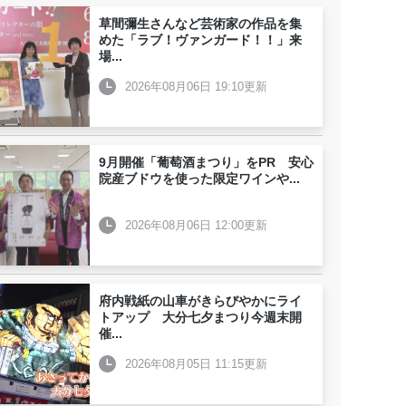
草間彌生さんなど芸術家の作品を集
めた「ラブ！ヴァンガード！！」来
場
...
2026年08月06日 19:10更新
9月開催「葡萄酒まつり」をPR 安心
院産ブドウを使った限定ワインや
...
2026年08月06日 12:00更新
府内戦紙の山車がきらびやかにライ
トアップ 大分七夕まつり今週末開
催
...
2026年08月05日 11:15更新