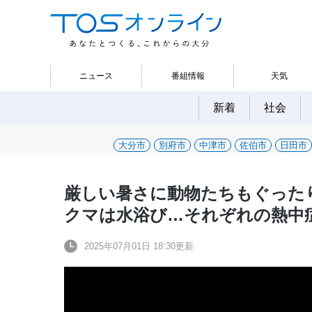
ニュース
番組情報
天気
新着
社会
大分市
別府市
中津市
佐伯市
日田市
厳しい暑さに動物たちもぐった
クマは水浴び…それぞれの熱中
2025年07月01日 18:30更新