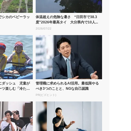
でシカのベビーラッ
体温超えの危険な暑さ “日田市で38.3
度”2026年最高タイ 大分県内で10人...
2026/07/22
にダッシュ 児童が
管理職に求められるAI活用。最低限やる
ーツ楽しむ「冷たく
べき3つのことと、NGな自己認識
PR(ビズヒント)