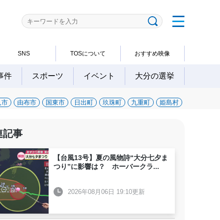
SNS
TOSについて
おすすめ映像
事件
スポーツ
イベント
大分の選挙
見市
由布市
国東市
日出町
玖珠町
九重町
姫島村
連記事
【台風13号】夏の風物詩“大分七夕ま
つり”に影響は？ ホーバークラ
...
2026年08月06日 19:10更新