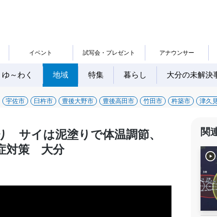
イベント
試写会・プレゼント
アナウンサー
ゆ～わく
地域
特集
暮らし
大分の未解決
宇佐市
臼杵市
豊後大野市
豊後高田市
竹田市
杵築市
津久
関
り サイは泥塗りで体温調節、
症対策 大分