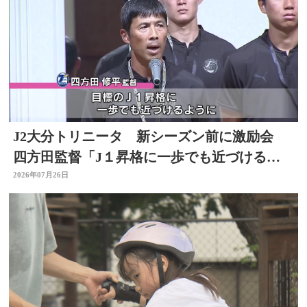
J2大分トリニータ 新シーズン前に激励会
四方田監督「J１昇格に一歩でも近づけるよ
うに」
2026年07月26日