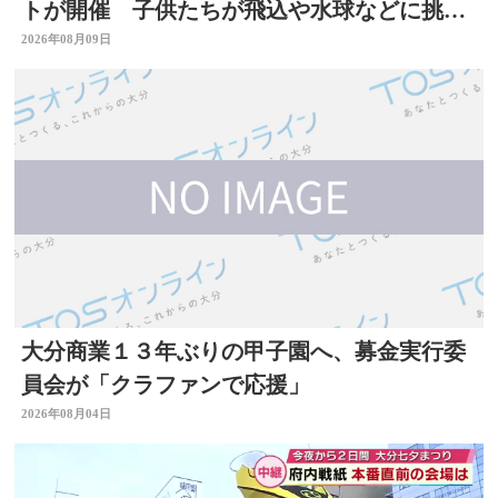
トが開催 子供たちが飛込や水球などに挑
戦 大分県別府市
2026年08月09日
大分商業１３年ぶりの甲子園へ、募金実行委
員会が「クラファンで応援」
2026年08月04日