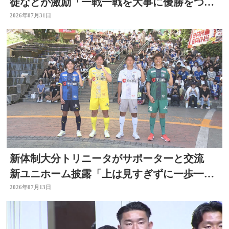
徒などが激励「一戦一戦を大事に優勝をつか
み取って」
2026年07月31日
新体制大分トリニータがサポーターと交流
新ユニホーム披露「上は見すぎずに一歩一
歩」リーグ開幕直前
2026年07月13日