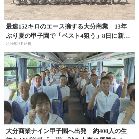
最速152キロのエース擁する大分商業 13年
ぶり夏の甲子園で「ベスト4狙う」8日に新潟
代表と対戦
2026年08月03日
大分商業ナイン甲子園へ出発 約400人の生