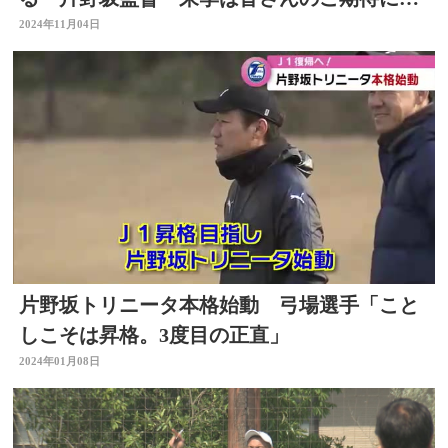
える結果を…」
2024年11月04日
片野坂トリニータ本格始動 弓場選手「こと
しこそは昇格。3度目の正直」
2024年01月08日