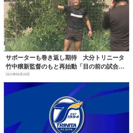
サポーターも巻き返し期待 大分トリニータ
竹中穣新監督のもと再始動「目の前の試合で
ポイントを取る」
2025年08月20日