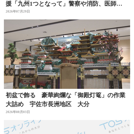
援「九州1つとなって」警察や消防、医師、
看護師、水道局など
2026年07月29日
初盆で飾る 豪華絢爛な「御殿灯篭」の作業
大詰め 宇佐市長洲地区 大分
2026年08月03日