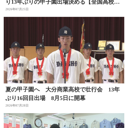
り13年ぶりの甲子園出場決める【全国高校野
球大分大会】
2026年07月25日
夏の甲子園へ 大分商業高校で壮行会 13年
ぶり16回目出場 8月5日に開幕
2026年07月28日