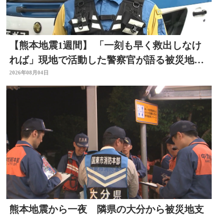
【熊本地震1週間】 「一刻も早く救出しなけ
れば」現地で活動した警察官が語る被災地の
状況 大分
2026年08月04日
熊本地震から一夜 隣県の大分から被災地支