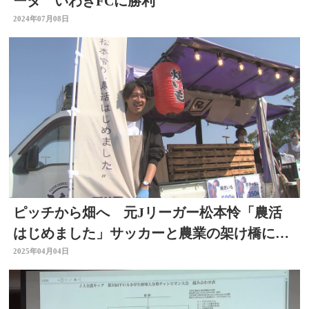
ータ いわきFCに勝利
2024年07月08日
ピッチから畑へ 元Jリーガー松本怜「農活
はじめました」サッカーと農業の架け橋に
大分
2025年04月04日