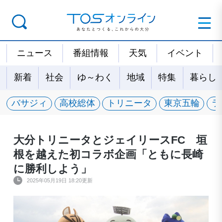
ニュース
番組情報
天気
イベント
新着
社会
ゆ～わく
地域
特集
暮らし
バサジィ
高校総体
トリニータ
東京五輪
ラ
大分トリニータとジェイリースFC 垣
根を越えた初コラボ企画「ともに長崎
に勝利しよう」
2025年05月19日 18:20更新