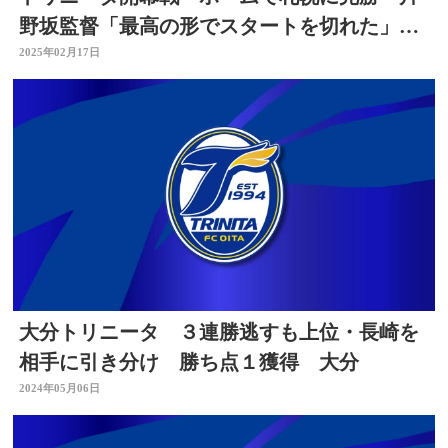
野坂監督「最高の形でスタートを切れた」約
1万4500人が歓喜
2025年02月17日
大分トリニータ ３連勝逃すも上位・長崎を
相手に引き分け 勝ち点１獲得 大分
2024年05月06日