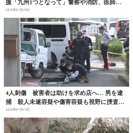
援「九州1つとなって」警察や消防、医師、
看護師、水道局など
2026年07月29日
4人刺傷 被害者は助けを求め店へ… 男を逮
捕 殺人未遂容疑や傷害容疑も視野に捜査
大分県佐伯市
2026年07月13日