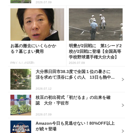
2026.07.09
お墓の撤去にいくらかか
明豊が2回戦に 第1シード2
る？墓じまい費用
校が2回戦に登場【全国高等
学校野球選手権大分大会】
PR(くらしの話題)
2026.07.09
大分県日田市38.3度で全国１位の暑さに
涼を求めて渓谷に多くの人 13日も熱中...
2026.07.12
枝豆の初出荷式「初だるま」の出来を確
認 大分・宇佐市
2026.07.09
Amazon今日も見逃せない！80%OFF以上
が続々登場