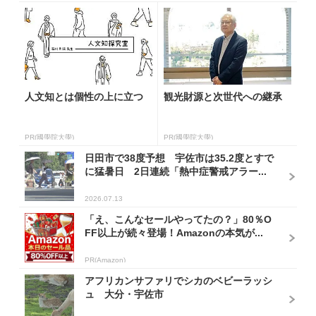
人文知とは個性の上に立つ
観光財源と次世代への継承
PR(國學院大學)
PR(國學院大學)
日田市で38度予想 宇佐市は35.2度とすで
に猛暑日 2日連続「熱中症警戒アラー...
2026.07.13
「え、こんなセールやってたの？」80％O
FF以上が続々登場！Amazonの本気が...
PR(Amazon)
アフリカンサファリでシカのベビーラッシ
ュ 大分・宇佐市