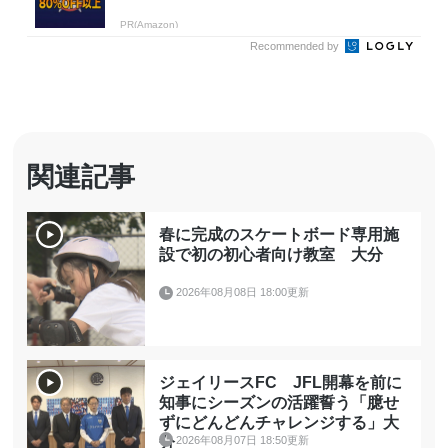
PR(Amazon)
Recommended by
関連記事
春に完成のスケートボード専用施
設で初の初心者向け教室 大分
2026年08月08日 18:00更新
ジェイリースFC JFL開幕を前に
知事にシーズンの活躍誓う「臆せ
ずにどんどんチャレンジする」大
2026年08月07日 18:50更新
分