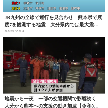
JR九州の全線で運行を見合わせ 熊本県で震
度7を観測する地震 大分県内では最大震度4
を観測
2026年07月28日
地震から一夜 一部の交通機関で影響続く
大分から熊本への支援の動き加速【令和8年