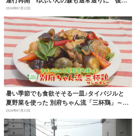
運行再開 ゆふいんの森も通常通りに 復旧
工事完了 大分
2026年07月12日
暑い季節でも食欲そそる一皿♪タイバジルと
夏野菜を使った 別府ちゃん流「三杯鶏」～開
店！キッチン別府ちゃん～
2026年07月21日