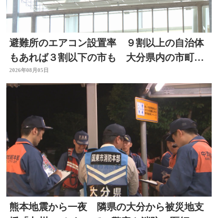
避難所のエアコン設置率 ９割以上の自治体
もあれば３割以下の市も 大分県内の市町村
を調査
2026年08月05日
熊本地震から一夜 隣県の大分から被災地支