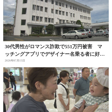
30代男性がロマンス詐欺で551万円被害 マ
ッチングアプリでデザイナー名乗る者に好意
抱く 大分
2026年07月15日