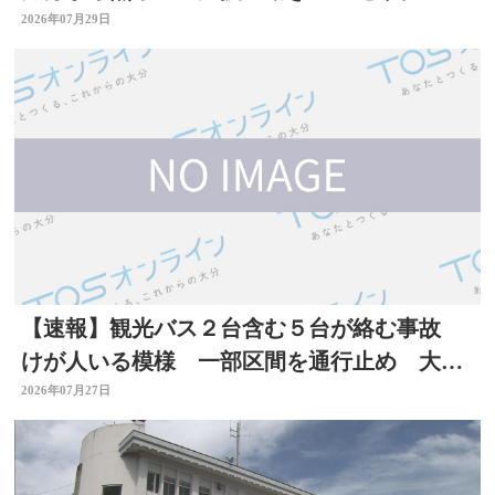
熊本地震】
2026年07月29日
【速報】観光バス２台含む５台が絡む事故
けが人いる模様 一部区間を通行止め 大分
自動車道
2026年07月27日