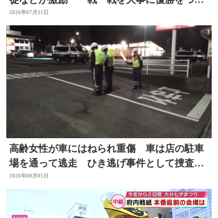
み取って」
2026年07月31日
高齢女性が車にはねられ重傷 車は店の駐車
場を通って逃走 ひき逃げ事件として捜査
大分
2026年08月05日