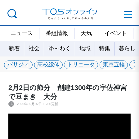
ニュース
番組情報
天気
イベント
新着
社会
ゆ～わく
地域
特集
暮らし
バサジィ
高校総体
トリニータ
東京五輪
ラ
2月2日の節分 創建1300年の宇佐神宮
で豆まき 大分
2025年02月02日 15:00更新