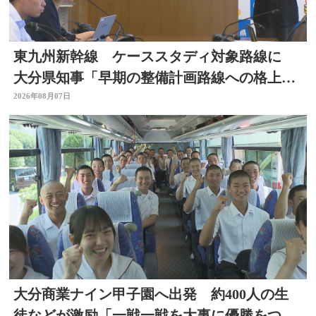
東九州新幹線 ケーススタディ対象路線に
大分県知事「早期の整備計画路線への格上げ
に期待」
2026年08月07日
大分商業ナイン甲子園へ出発 約400人の生
徒などが激励「一戦一戦を大事に優勝をつか