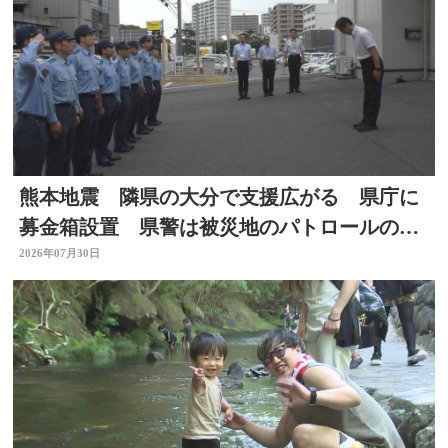
熊本地震 隣県の大分で支援広がる 県庁に
募金箱設置 県警は被災地のパトロールのた
め部隊を派遣
2026年07月30日