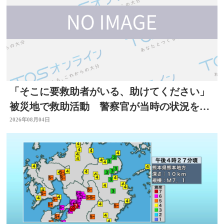
「そこに要救助者がいる、助けてください」
被災地で救助活動 警察官が当時の状況を語
る 大分
2026年08月04日