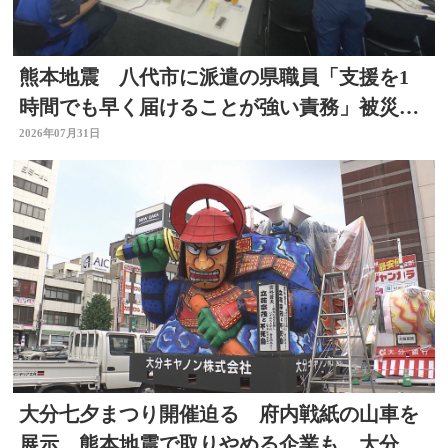
熊本地震 八代市に派遣の県職員「支援を1
時間でも早く届けることが強い責務」被災地
の状況語る 大分
2026年07月31日
大分七夕まつり開催迫る 府内戦紙の山車を
展示 熊本地震で取りやめる企業も 大分