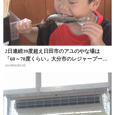
2日連続39度超え日田市のアユのやな場は
「60～70度くらい」大分市のレジャープール
も賑わう 大分
2026年08月03日