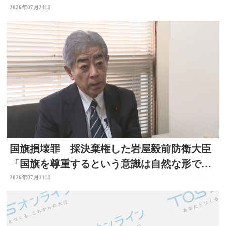
伯市
2026年07月24日
国旗損壊罪 採決棄権した岩屋毅前防衛大臣
「国旗を尊重するという意識は自然な形で育
まれるべきもの」大分
2026年07月11日