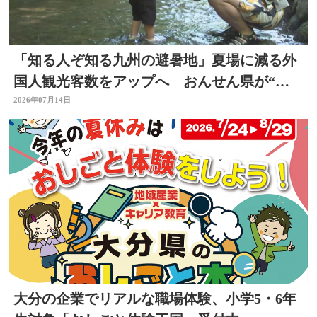
「知る人ぞ知る九州の避暑地」夏場に減る外
国人観光客数をアップへ おんせん県が“涼
しい大分”に
2026年07月14日
大分の企業でリアルな職場体験、小学5・6年