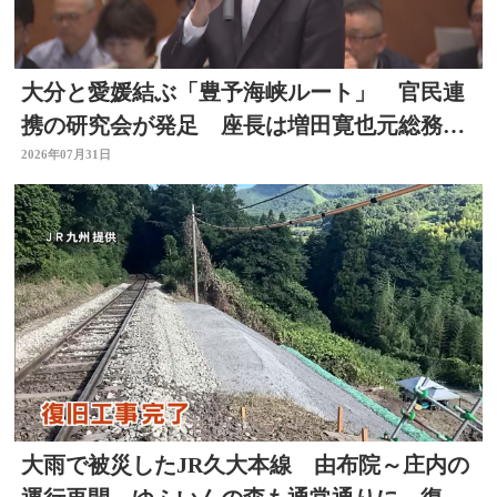
大分と愛媛結ぶ「豊予海峡ルート」 官民連
携の研究会が発足 座長は増田寛也元総務大
臣 大分
2026年07月31日
大雨で被災したJR久大本線 由布院～庄内の