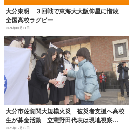
大分東明 ３回戦で東海大大阪仰星に惜敗
全国高校ラグビー
2026年01月01日
大分市佐賀関大規模火災 被災者支援へ高校
生が募金活動 立憲野田代表は現地視察
「我々も後押し」 大分
2025年12月06日