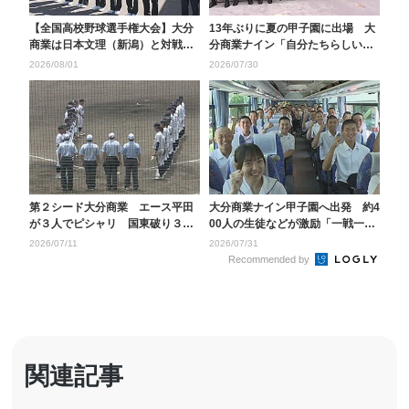
【全国高校野球選手権大会】大分
13年ぶりに夏の甲子園に出場 大
商業は日本文理（新潟）と対戦
分商業ナイン「自分たちらしい野
へ 大会4日目の第3試...
球を」知事に活躍を...
2026/08/01
2026/07/30
第２シード大分商業 エース平田
大分商業ナイン甲子園へ出発 約4
が３人でピシャリ 国東破り３回
00人の生徒などが激励「一戦一戦
戦進出【全国高校野球...
を大事に優勝をつ...
2026/07/11
2026/07/31
Recommended by
関連記事