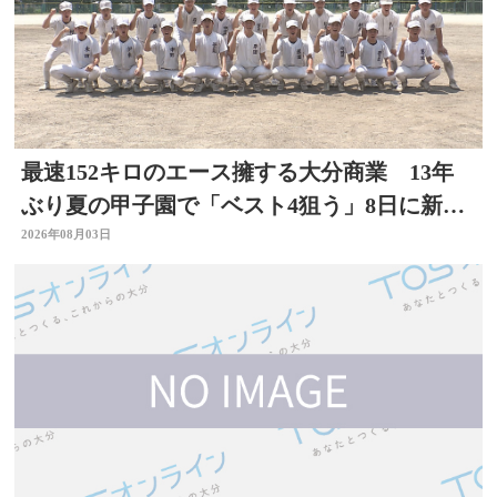
最速152キロのエース擁する大分商業 13年
ぶり夏の甲子園で「ベスト4狙う」8日に新潟
代表と対戦
2026年08月03日