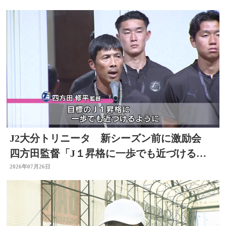
J2大分トリニータ 新シーズン前に激励会
四方田監督「J１昇格に一歩でも近づけるよ
うに」
2026年07月26日