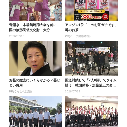
音開き 本場鶴崎踊大会を前に
アマゾン1位「このお茶ガチです」
国の無形民俗文化財 大分
噂のお茶
2026/07/10
PR(ハーブ健康本舗)
お墓の撤去にいくらかかる？墓じ
国道封鎖して「7人8脚」でタイム
まい費用
競う 戦国武将・加藤清正の命日
忍ぶ祭りとあわせて...
PR(くらしの話題)
2026/07/24