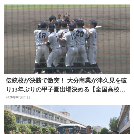
伝統校が決勝で激突！ 大分商業が津久見を破
り13年ぶりの甲子園出場決める【全国高校野
球大分大会】
2026年07月25日