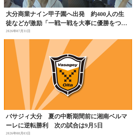
大分商業ナイン甲子園へ出発 約400人の生
徒などが激励「一戦一戦を大事に優勝をつか
み取って」
2026年07月31日
バサジィ大分 夏の中断期間前に湘南ベルマ
ーレに逆転勝利 次の試合は9月5日
2026年08月03日