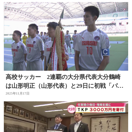
高校サッカー 2連覇の大分県代表大分鶴崎
は山形明正（山形代表）と29日に初戦「パス
サッカーを全国で」
2025年11月17日