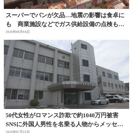
スーパーでパンが欠品…地震の影響は食卓に
も 商業施設などでガス供給設備の点検も進
む 大分
2026年08月04日
50代女性がロマンス詐欺で約1040万円被害
SNSに外国人男性を名乗る人物からメッセー
ジ 大分
2026年07月21日