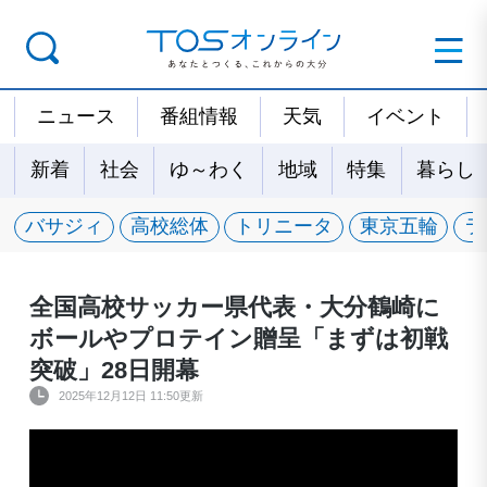
ニュース
番組情報
天気
イベント
新着
社会
ゆ～わく
地域
特集
暮らし
バサジィ
高校総体
トリニータ
東京五輪
ラ
全国高校サッカー県代表・大分鶴崎に
ボールやプロテイン贈呈「まずは初戦
突破」28日開幕
2025年12月12日 11:50更新