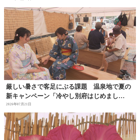
厳しい暑さで客足にぶる課題 温泉地で夏の
新キャンペーン「冷やし別府はじめまし
た」 冷たい足湯など設置
2026年07月21日