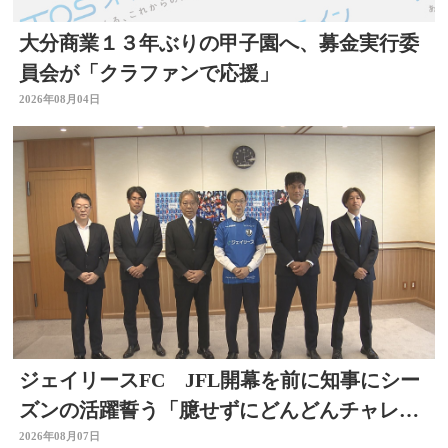
大分商業１３年ぶりの甲子園へ、募金実行委
員会が「クラファンで応援」
2026年08月04日
ジェイリースFC JFL開幕を前に知事にシー
ズンの活躍誓う「臆せずにどんどんチャレン
ジする」大分
2026年08月07日