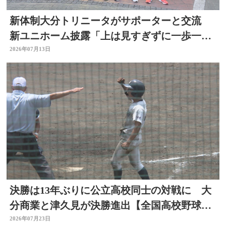
新体制大分トリニータがサポーターと交流
新ユニホーム披露「上は見すぎずに一歩一
歩」リーグ開幕直前
2026年07月13日
決勝は13年ぶりに公立高校同士の対戦に 大
分商業と津久見が決勝進出【全国高校野球選
手権大分大会】
2026年07月23日