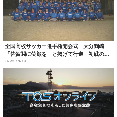
全国高校サッカー選手権開会式 大分鶴崎
「佐賀関に笑顔を」と掲げて行進 初戦の29
日 山形明正と対戦
2025年12月28日