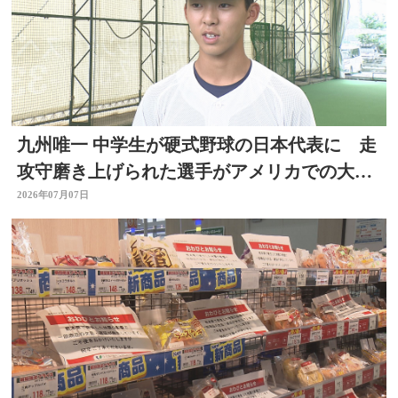
九州唯一 中学生が硬式野球の日本代表に 走
攻守磨き上げられた選手がアメリカでの大会
出場へ 大分
2026年07月07日