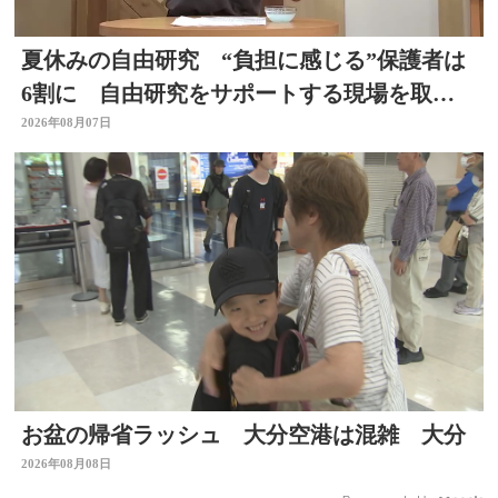
夏休みの自由研究 “負担に感じる”保護者は
6割に 自由研究をサポートする現場を取
材 スタジオで「割れないシャボン玉」づく
2026年08月07日
りも
お盆の帰省ラッシュ 大分空港は混雑 大分
2026年08月08日