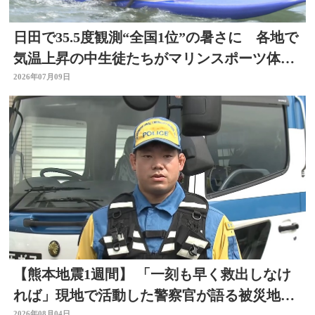
日田で35.5度観測“全国1位”の暑さに 各地で
気温上昇の中生徒たちがマリンスポーツ体
験 大分
2026年07月09日
【熊本地震1週間】 「一刻も早く救出しなけ
れば」現地で活動した警察官が語る被災地の
2026年08月04日