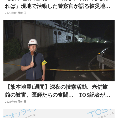
れば」現地で活動した警察官が語る被災地の
状況 大分
2026年08月04日
【熊本地震1週間】深夜の捜索活動、老舗旅
館の被害、医師たちの奮闘… TOS記者が取
材した被災地 大分
2026年08月04日