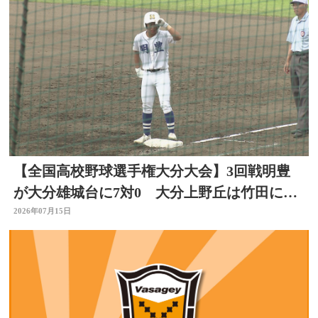
【全国高校野球選手権大分大会】3回戦明豊
が大分雄城台に7対0 大分上野丘は竹田に12
対2 ベスト8へ
2026年07月15日