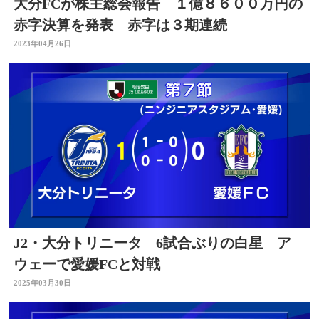
大分FCが株主総会報告 １億８６００万円の
赤字決算を発表 赤字は３期連続
2023年04月26日
J2・大分トリニータ 6試合ぶりの白星 ア
ウェーで愛媛FCと対戦
2025年03月30日