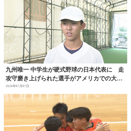
九州唯一 中学生が硬式野球の日本代表に 走
攻守磨き上げられた選手がアメリカでの大会
出場へ 大分
2026年07月07日