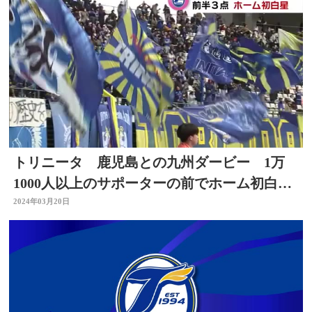
トリニータ 鹿児島との九州ダービー 1万
1000人以上のサポーターの前でホーム初白
星 大分
2024年03月20日