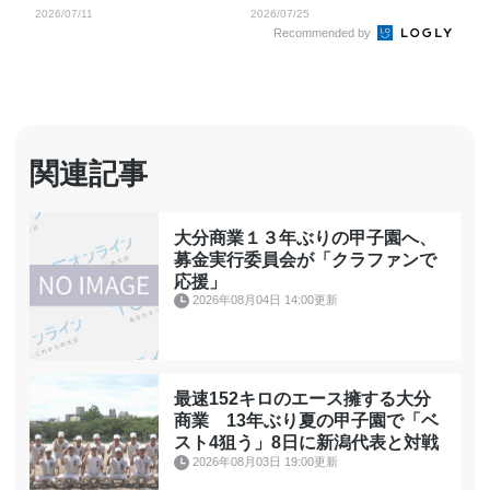
戦進出【全国高校野球...
場決める【全国高...
2026/07/11
2026/07/25
Recommended by
関連記事
大分商業１３年ぶりの甲子園へ、
募金実行委員会が「クラファンで
応援」
2026年08月04日 14:00更新
最速152キロのエース擁する大分
商業 13年ぶり夏の甲子園で「ベ
スト4狙う」8日に新潟代表と対戦
2026年08月03日 19:00更新