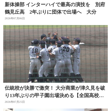
新体操部 インターハイで最高の演技を 別府
鶴見丘高 2年ぶりに団体で出場へ 大分
2026年07月06日
伝統校が決勝で激突！ 大分商業が津久見を破
り13年ぶりの甲子園出場決める【全国高校野
球大分大会】
2026年07月25日