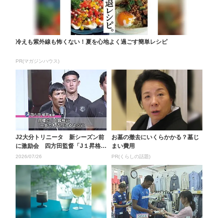
冷えも紫外線も怖くない！夏を心地よく過ごす簡単レシピ
PR(マガジンハウス)
J2大分トリニータ 新シーズン前
お墓の撤去にいくらかかる？墓じ
に激励会 四方田監督「J１昇格に
まい費用
一歩でも近づける...
2026/07/26
PR(くらしの話題)