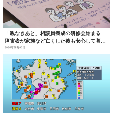
「親なきあと」相談員養成の研修会始まる
障害者が家族など亡くした後も安心して暮ら
せるように 大分
2026年08月03日