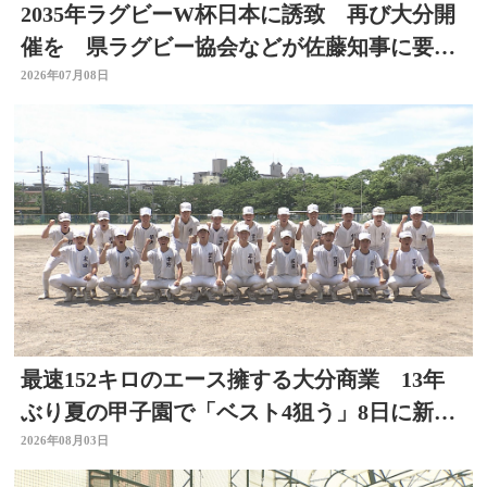
2035年ラグビーW杯日本に誘致 再び大分開
催を 県ラグビー協会などが佐藤知事に要望
書提出 大分
2026年07月08日
最速152キロのエース擁する大分商業 13年
ぶり夏の甲子園で「ベスト4狙う」8日に新潟
代表と対戦
2026年08月03日