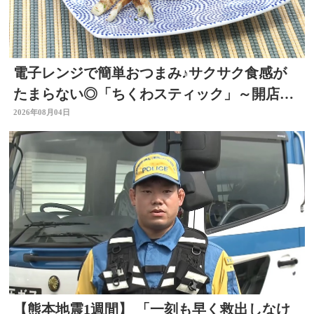
電子レンジで簡単おつまみ♪サクサク食感が
たまらない◎「ちくわスティック」～開店！
キッチン別府ちゃん～
2026年08月04日
【熊本地震1週間】 「一刻も早く救出しなけ