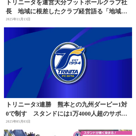
トリニータを運営大分フットボールクラブ社
長 地域に根差したクラブ経営語る「地域の
価値を知ってほしい」
2025年11月13日
トリニータ3連勝 熊本との九州ダービー1対
0で制す スタンドには1万4000人超のサポー
ター 大分
2025年05月03日