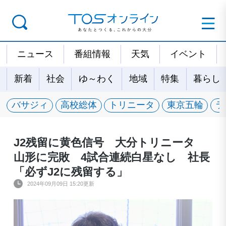
ニュース
番組情報
天気
イベント
新着
社会
ゆ～わく
地域
特集
暮らし
バサジィ
高校総体
トリニータ
東京五輪
ラ
J2残留に黄色信号 大分トリニータ
山形に完敗 4試合連続白星なし 社長
「必ずJ2に残留する」
2024年09月09日 15:20更新