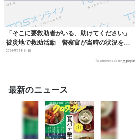
「そこに要救助者がいる、助けてください」
被災地で救助活動 警察官が当時の状況を語
る 大分
2026年08月04日
Recommended by
最新のニュース