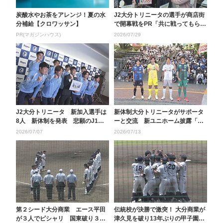
炭酸水やお茶をアレンジ！夏の水
J2大分トリニータの選手が商店街
分補給【クロワッサン】
で開幕戦をPR「共に戦ってもらえ
るとうれしい」
PR(マガジンハウス)
2026/07/29
J2大分トリニータ 新加入選手は
新体制大分トリニータがサポータ
8人 新体制を発表 悲願のJ1昇
ーと交流 新ユニホーム披露「上
格目指す
は見すぎずに一歩一歩...
2026/07/07
2026/07/13
第２シード大分商業 エース平田
伝統校が決勝で激突！ 大分商業が
が３人でピシャリ 国東破り３回
津久見を破り13年ぶりの甲子園出