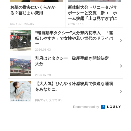
お墓の撤去にいくらかか
新体制大分トリニータがサ
る？墓じまい費用
ポーターと交流 新ユニホ
ーム披露「上は見すぎずに
一歩一歩...
PR(くらしの話題)
2026.07.13
“軽自動車タクシー”大分県内初導入 「運
転しやすさ」で女性や若い世代のドライバ
ー...
2026.08.03
別府はとタクシー 破産手続き開始決定
大分
2026.07.29
【大人気】ひんやり冷感寝具で快適な睡眠
をあなたに。
PR(アイリスプラザ)
Recommended by