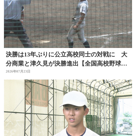
決勝は13年ぶりに公立高校同士の対戦に 大
分商業と津久見が決勝進出【全国高校野球選
手権大分大会】
2026年07月23日