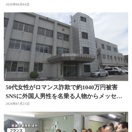
ー」～開店！キッチン別府ちゃん～
2026年08月04日
50代女性がロマンス詐欺で約1040万円被害
SNSに外国人男性を名乗る人物からメッセー
ジ 大分
2026年07月21日