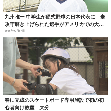
九州唯一 中学生が硬式野球の日本代表に 走
攻守磨き上げられた選手がアメリカでの大会
出場へ 大分
2026年07月07日
春に完成のスケートボード専用施設で初の初
心者向け教室 大分