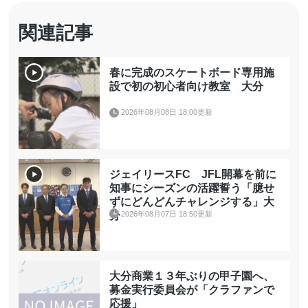
関連記事
春に完成のスケートボード専用施
設で初の初心者向け教室 大分
2026年08月08日 18:00更新
ジェイリースFC JFL開幕を前に
知事にシーズンの活躍誓う「臆せ
ずにどんどんチャレンジする」大
2026年08月07日 18:50更新
分
大分商業１３年ぶりの甲子園へ、
募金実行委員会が「クラファンで
応援」