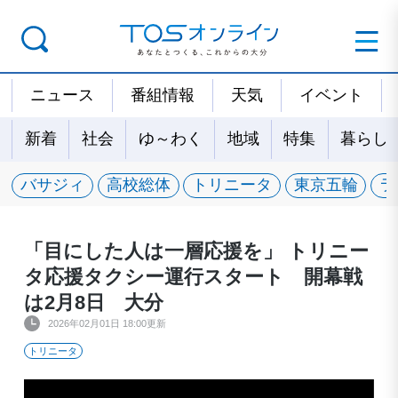
ニュース
番組情報
天気
イベント
新着
社会
ゆ～わく
地域
特集
暮らし
バサジィ
高校総体
トリニータ
東京五輪
ラ
「目にした人は一層応援を」 トリニー
タ応援タクシー運行スタート 開幕戦
は2月8日 大分
2026年02月01日 18:00更新
トリニータ