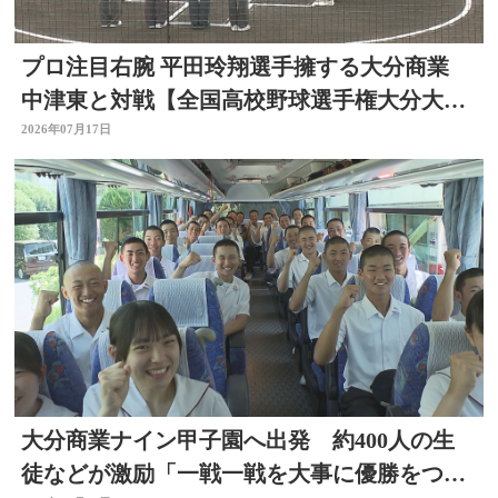
プロ注目右腕 平田玲翔選手擁する大分商業
中津東と対戦【全国高校野球選手権大分大
会】
2026年07月17日
大分商業ナイン甲子園へ出発 約400人の生
徒などが激励「一戦一戦を大事に優勝をつか