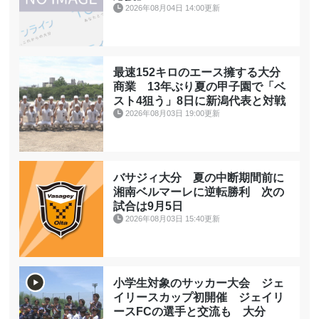
2026年08月04日 14:00更新
最速152キロのエース擁する大分
商業 13年ぶり夏の甲子園で「ベ
スト4狙う」8日に新潟代表と対戦
2026年08月03日 19:00更新
バサジィ大分 夏の中断期間前に
湘南ベルマーレに逆転勝利 次の
試合は9月5日
2026年08月03日 15:40更新
小学生対象のサッカー大会 ジェ
イリースカップ初開催 ジェイリ
ースFCの選手と交流も 大分