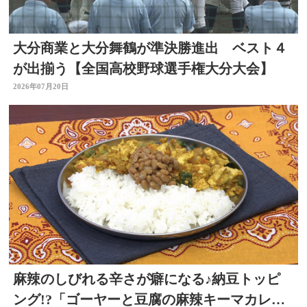
大分商業と大分舞鶴が準決勝進出 ベスト４
が出揃う【全国高校野球選手権大分大会】
2026年07月20日
麻辣のしびれる辛さが癖になる♪納豆トッピ
ング!?「ゴーヤーと豆腐の麻辣キーマカレ