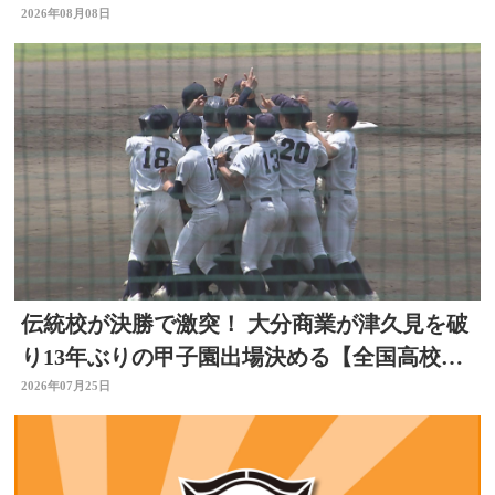
2026年08月08日
伝統校が決勝で激突！ 大分商業が津久見を破
り13年ぶりの甲子園出場決める【全国高校野
球大分大会】
2026年07月25日