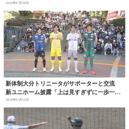
う
2026年07月30日
新体制大分トリニータがサポーターと交流
新ユニホーム披露「上は見すぎずに一歩一
歩」リーグ開幕直前
2026年07月13日