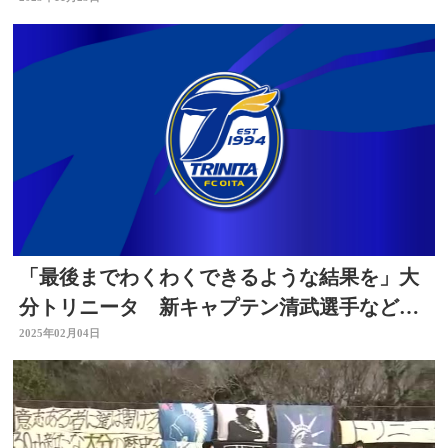
災で募金活動も
「最後までわくわくできるような結果を」大
分トリニータ 新キャプテン清武選手など佐
藤知事に活躍誓う
2025年02月04日