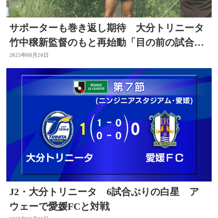
サポーターも巻き返し期待 大分トリニータ
竹中穣新監督のもと再始動「目の前の試合で
ポイントを取る」
2025年08月20日
J2・大分トリニータ 6試合ぶりの白星 ア
ウェーで愛媛FCと対戦