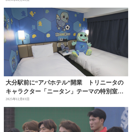
ーズンの活躍誓う
大分駅前に“アパホテル”開業 トリニータの
キャラクター「ニータン」テーマの特別室
も 屋上にはバーも
2025年12月03日