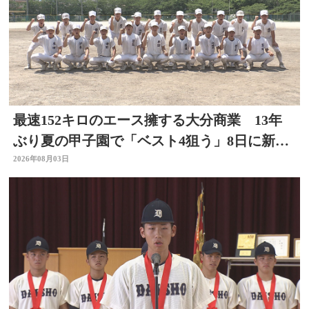
最速152キロのエース擁する大分商業 13年
ぶり夏の甲子園で「ベスト4狙う」8日に新潟
代表と対戦
2026年08月03日