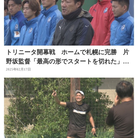
トリニータ開幕戦 ホームで札幌に完勝 片
野坂監督「最高の形でスタートを切れた」約
1万4500人が歓喜
2025年02月17日