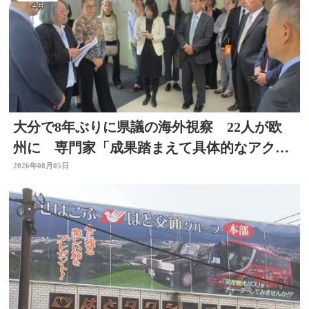
大分で8年ぶりに県議の海外視察 22人が欧
州に 専門家「成果踏まえて具体的なアクシ
ョン必要」
2026年08月05日