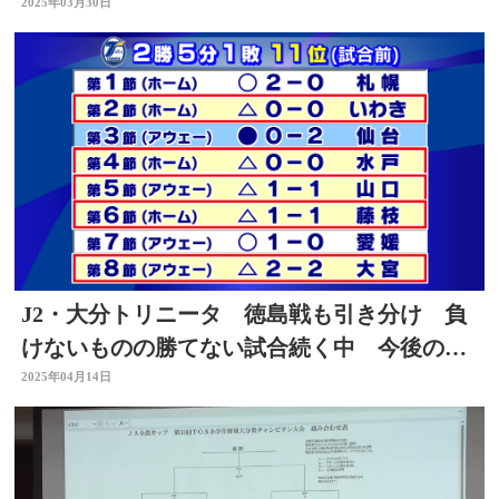
2025年03月30日
J2・大分トリニータ 徳島戦も引き分け 負
けないものの勝てない試合続く中 今後の展
望は？
2025年04月14日