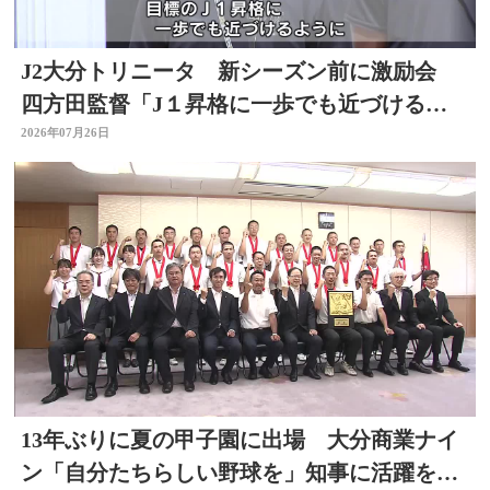
J2大分トリニータ 新シーズン前に激励会
四方田監督「J１昇格に一歩でも近づけるよ
うに」
2026年07月26日
13年ぶりに夏の甲子園に出場 大分商業ナイ
ン「自分たちらしい野球を」知事に活躍を誓