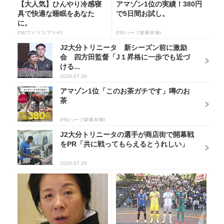
【大人気】ひんやり冷感寝
アマゾン1位の実績！380円
具で快適な睡眠をあなた
で5日間お試し。
に。
PR(アイリスプラザ)
PR(ハーブ健康本舗)
J2大分トリニータ 新シーズン前に激励
会 四方田監督「J１昇格に一歩でも近づ
ける...
2026.07.26
アマゾン1位「このお茶ガチです」噂のお
茶
PR(ハーブ健康本舗)
J2大分トリニータの選手が商店街で開幕戦
をPR「共に戦ってもらえるとうれしい」
2026.07.29