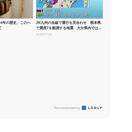
64年の歴史、このヘ
JR九州の全線で運行を見合わせ 熊本県
て
で震度7を観測する地震 大分県内では最
大震...
2026/07/28
Recommended by