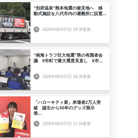
“別府温泉”熊本地震の被災地へ 移
動式施設を八代市内の避難所に設置
...
2026年08月07日 18:30更新
“南海トラフ巨大地震”県の有識者会
議 9市町で最大震度見直し 8市
...
2026年08月07日 18:30更新
「ハローキティ展」来場者2万人突
破 誕生から50年のグッズ展示
県
...
2026年08月07日 11:50更新