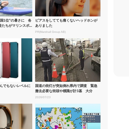
全国1位”の暑さに 各
ピアスをしてても痛くないヘッドホンが
たちがマリンスポ...
ありました
PR(Marshall Group AB)
がとんでもないレベルに
国道の街灯が突如倒れ県内で調査 緊急
撤去必要な街頭や標識が計3基 大分
2026/07/23