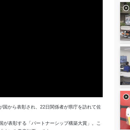
が国から表彰され、22日関係者が県庁を訪れて佐
国が表彰する「パートナーシップ構築大賞」。こ