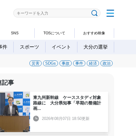
SNS
TOSについて
おすすめ映像
事件
スポーツ
イベント
大分の選挙
災害
SDGs
事故
事件
経済
政治
連記事
東九州新幹線 ケーススタディ対象
路線に 大分県知事「早期の整備計
画
...
2026年08月07日 18:50更新