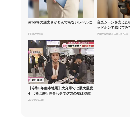
arrowsの頑丈さがとんでもないレベルに
音楽シーンを支えた
ッドホンで感じてみ
PR(arrows)
PR(Marshall Group AB)
【令和8年熊本地震】大分県では最大震度
4 JRは運行見合わせで夕方の駅は混雑
2026/07/28