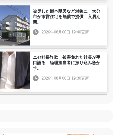
被災した熊本県民など対象に 大分
市が市営住宅を無償で提供 入居期
間
...
2026年08月06日 19:40更新
ニセ社長詐欺 被害免れた社長が手
口語る 経理担当者に振り込み急か
す
...
2026年08月06日 19:30更新