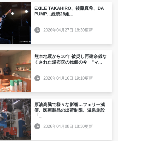
EXILE TAKAHIRO、後藤真希、DA
PUMP…総勢28組
...
2026年04月27日 18:30更新
熊本地震から10年 被災し再建余儀な
くされた湯布院の旅館の今 ”マ
...
2026年04月16日 19:10更新
原油高騰で様々な影響…フェリー減
便、医療製品の出荷制限、温泉施設
「
...
2026年04月08日 18:30更新