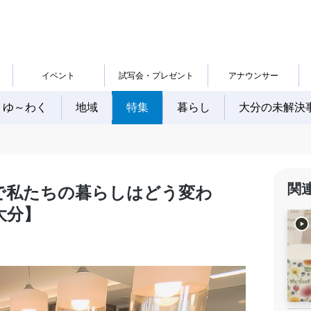
イベント
試写会・プレゼント
アナウンサー
ゆ～わく
地域
特集
暮らし
大分の未解決
関
で私たちの暮らしはどう変わ
大分】