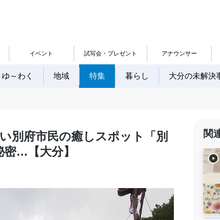
イベント
試写会・プレゼント
アナウンサー
ゆ～わく
地域
特集
暮らし
大分の未解決
関
広い別府市民の癒しスポット「別
秘密…【大分】