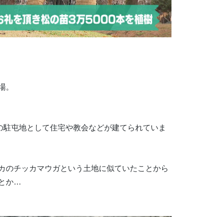
場。
軍の駐屯地として住宅や教会などが建てられていま
カのチッカマウガという土地に似ていたことから
とか…