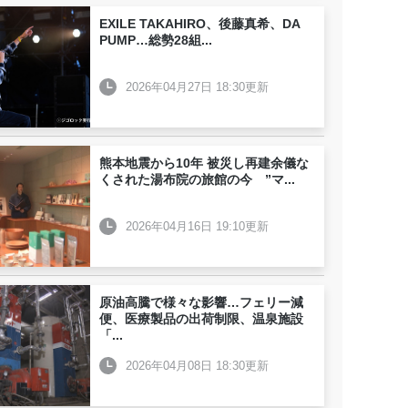
EXILE TAKAHIRO、後藤真希、DA
PUMP…総勢28組
...
2026年04月27日 18:30更新
熊本地震から10年 被災し再建余儀な
くされた湯布院の旅館の今 ”マ
...
2026年04月16日 19:10更新
原油高騰で様々な影響…フェリー減
便、医療製品の出荷制限、温泉施設
「
...
2026年04月08日 18:30更新