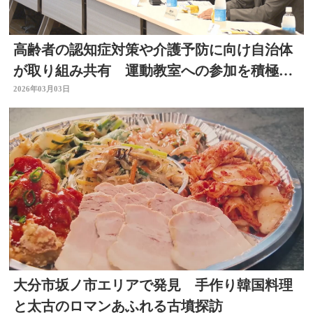
高齢者の認知症対策や介護予防に向け自治体
が取り組み共有 運動教室への参加を積極的
に呼び掛けなど 大分
2026年03月03日
大分市坂ノ市エリアで発見 手作り韓国料理
と太古のロマンあふれる古墳探訪