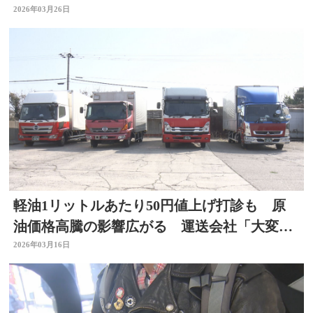
だった」大分
2026年03月26日
軽油1リットルあたり50円値上げ打診も 原
油価格高騰の影響広がる 運送会社「大変厳
しい」 大分
2026年03月16日