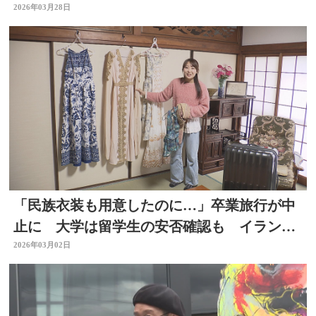
分
2026年03月28日
「民族衣装も用意したのに…」卒業旅行が中
止に 大学は留学生の安否確認も イラン攻
撃の影響広がる 大分
2026年03月02日