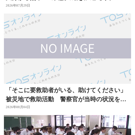
熊本地震】
2026年07月29日
「そこに要救助者がいる、助けてください」
被災地で救助活動 警察官が当時の状況を語
る 大分
2026年08月04日