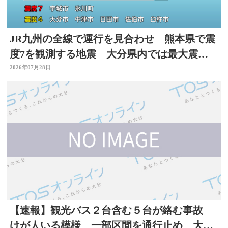
JR九州の全線で運行を見合わせ 熊本県で震
度7を観測する地震 大分県内では最大震度4
を観測
2026年07月28日
【速報】観光バス２台含む５台が絡む事故
けが人いる模様 一部区間を通行止め 大分