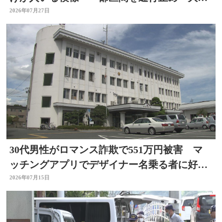
自動車道
2026年07月27日
30代男性がロマンス詐欺で551万円被害 マ
ッチングアプリでデザイナー名乗る者に好意
抱く 大分
2026年07月15日