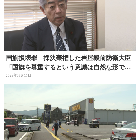
国旗損壊罪 採決棄権した岩屋毅前防衛大臣
「国旗を尊重するという意識は自然な形で育
まれるべきもの」大分
2026年07月11日