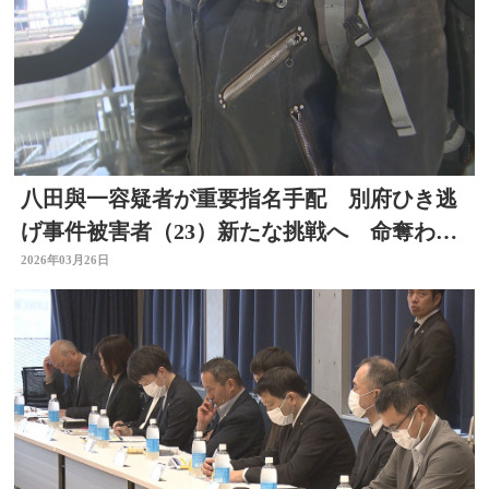
八田與一容疑者が重要指名手配 別府ひき逃
げ事件被害者（23）新たな挑戦へ 命奪われ
た友人への思い語る
2026年03月26日