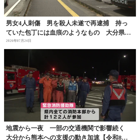
男女4人刺傷 男を殺人未遂で再逮捕 持っ
ていた包丁には血痕のようなもの 大分県佐
伯市
2026年07月24日
地震から一夜 一部の交通機関で影響続く
大分から熊本への支援の動き加速【令和8年