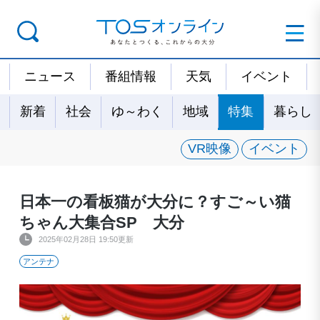
ニュース
番組情報
天気
イベント
新着
社会
ゆ～わく
地域
特集
暮らし
VR映像
イベント
日本一の看板猫が大分に？すご～い猫
ちゃん大集合SP 大分
2025年02月28日 19:50更新
アンテナ