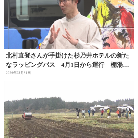
北村直登さんが手掛けた杉乃井ホテルの新た
なラッピングバス 4月1日から運行 棚湯な
どをイメージ 大分
2026年03月31日