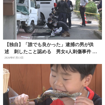
【独自】「誰でも良かった」逮捕の男が供
述 刺したこと認める 男女4人刺傷事件 被
害者と面識なし 大分
2026年07月13日