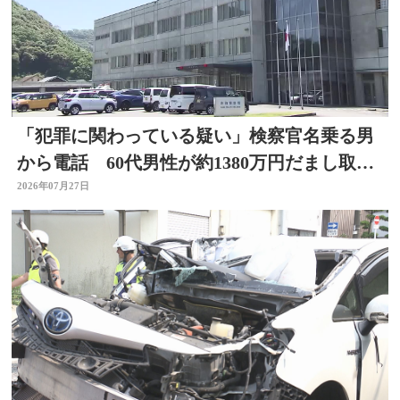
「犯罪に関わっている疑い」検察官名乗る男
から電話 60代男性が約1380万円だまし取ら
れる 大分
2026年07月27日