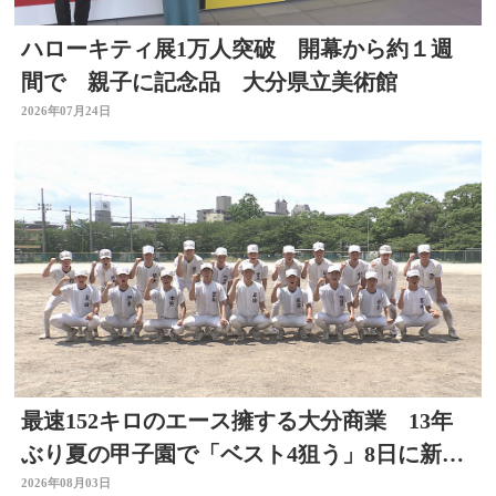
ハローキティ展1万人突破 開幕から約１週
間で 親子に記念品 大分県立美術館
2026年07月24日
最速152キロのエース擁する大分商業 13年
ぶり夏の甲子園で「ベスト4狙う」8日に新潟
代表と対戦
2026年08月03日