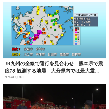
JR九州の全線で運行を見合わせ 熊本県で震
度7を観測する地震 大分県内では最大震度4
を観測
2026年07月28日