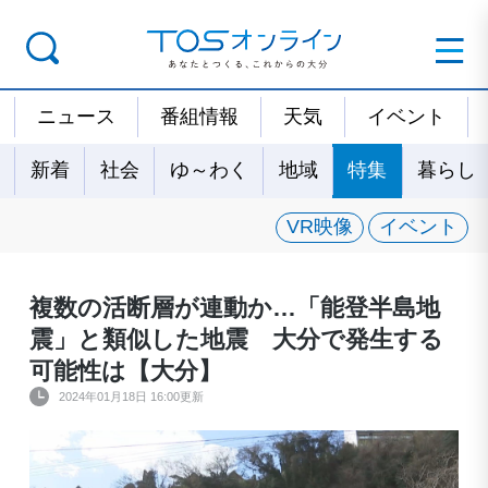
ニュース
番組情報
天気
イベント
新着
社会
ゆ～わく
地域
特集
暮らし
VR映像
イベント
複数の活断層が連動か…「能登半島地
震」と類似した地震 大分で発生する
可能性は【大分】
2024年01月18日 16:00更新