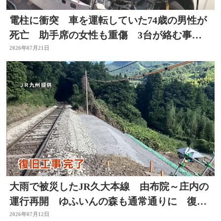
電柱に衝突 車を運転していた74歳の男性が
死亡 助手席の女性も重傷 3台が絡む事
故 大分
2026年07月21日
大雨で被災したJR久大本線 由布院～庄内の
運行再開 ゆふいんの森も通常通りに 復旧
工事完了 大分
2026年07月12日