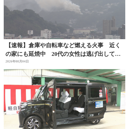
【速報】倉庫や自転車など燃える火事 近く
の家にも延焼中 20代の女性は逃げ出して無
事 大分
2026年08月04日