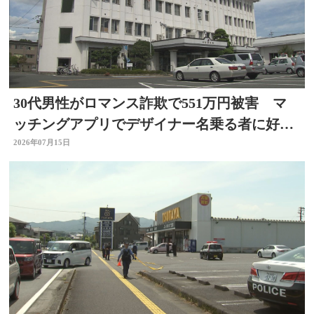
30代男性がロマンス詐欺で551万円被害 マ
ッチングアプリでデザイナー名乗る者に好意
抱く 大分
2026年07月15日