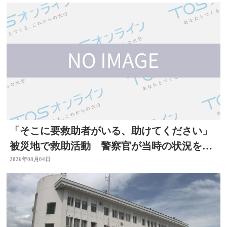
「そこに要救助者がいる、助けてください」
被災地で救助活動 警察官が当時の状況を語
る 大分
2026年08月04日