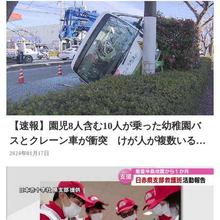
【速報】園児8人含む10人が乗った幼稚園バ
スとクレーン車が衝突 けが人が複数いる模
様
2024年01月17日