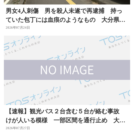
男女4人刺傷 男を殺人未遂で再逮捕 持っ
ていた包丁には血痕のようなもの 大分県佐
伯市
2026年07月24日
【速報】観光バス２台含む５台が絡む事故
けが人いる模様 一部区間を通行止め 大分
自動車道
2026年07月27日