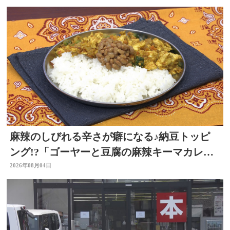
麻辣のしびれる辛さが癖になる♪納豆トッピ
ング!?「ゴーヤーと豆腐の麻辣キーマカレ
ー」～開店！キッチン別府ちゃん～
2026年08月04日