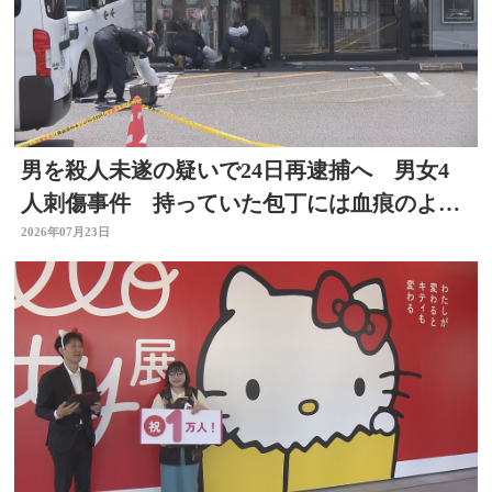
男を殺人未遂の疑いで24日再逮捕へ 男女4
人刺傷事件 持っていた包丁には血痕のよう
なもの付着
2026年07月23日