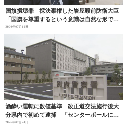
国旗損壊罪 採決棄権した岩屋毅前防衛大臣
「国旗を尊重するという意識は自然な形で育
まれるべきもの」大分
2026年07月11日
酒酔い運転に数値基準 改正道交法施行後大
分県内で初めて逮捕 「センターポールに接
触して去った」と通報
2026年07月24日