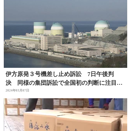
伊方原発３号機差し止め訴訟 7日午後判
決 同様の集団訴訟で全国初の判断に注目
大分地裁
2024年03月07日