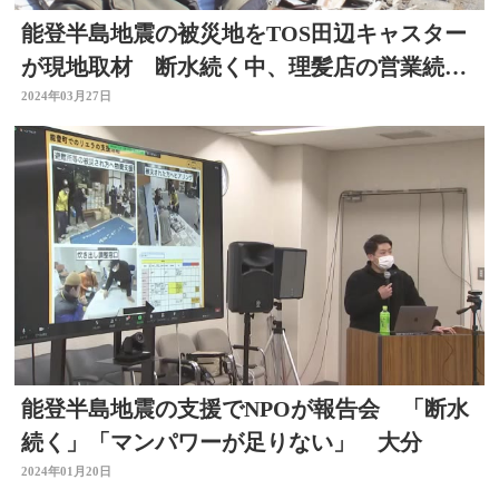
能登半島地震の被災地をTOS田辺キャスター
が現地取材 断水続く中、理髪店の営業続け
る男性は
2024年03月27日
能登半島地震の支援でNPOが報告会 「断水
続く」「マンパワーが足りない」 大分
2024年01月20日