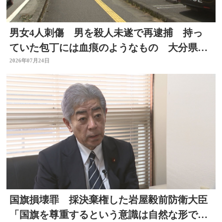
男女4人刺傷 男を殺人未遂で再逮捕 持っ
ていた包丁には血痕のようなもの 大分県佐
伯市
2026年07月24日
国旗損壊罪 採決棄権した岩屋毅前防衛大臣
「国旗を尊重するという意識は自然な形で育