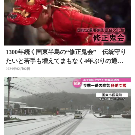
1300年続く国東半島の“修正鬼会” 伝統守り
たいと若手も増えてまもなく4年ぶりの通常
開催 大分
2024年02月02日