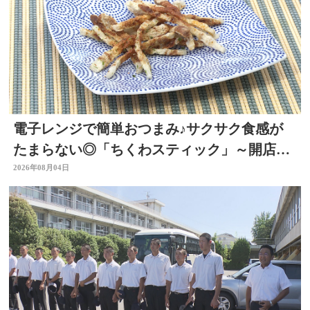
電子レンジで簡単おつまみ♪サクサク食感が
たまらない◎「ちくわスティック」～開店！
キッチン別府ちゃん～
2026年08月04日