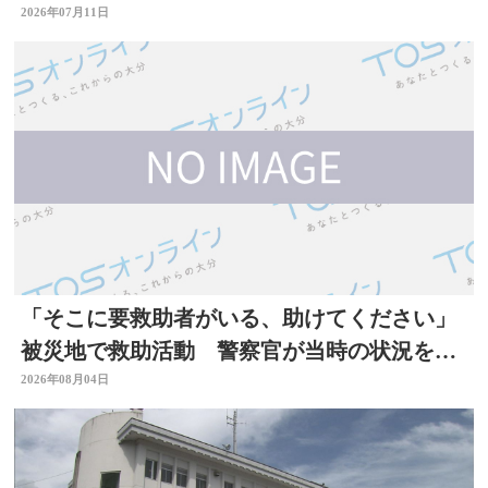
まれるべきもの」大分
2026年07月11日
「そこに要救助者がいる、助けてください」
被災地で救助活動 警察官が当時の状況を語
る 大分
2026年08月04日