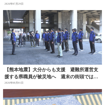
告発 大分
2026年07月29日
【熊本地震】大分からも支援 避難所運営支
援する県職員が被災地へ 週末の街頭では募
金の呼びかけも
2026年08月01日