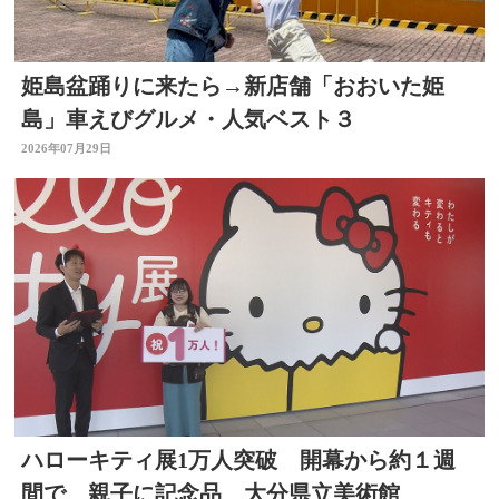
姫島盆踊りに来たら→新店舗「おおいた姫
島」車えびグルメ・人気ベスト３
2026年07月29日
ハローキティ展1万人突破 開幕から約１週
間で 親子に記念品 大分県立美術館