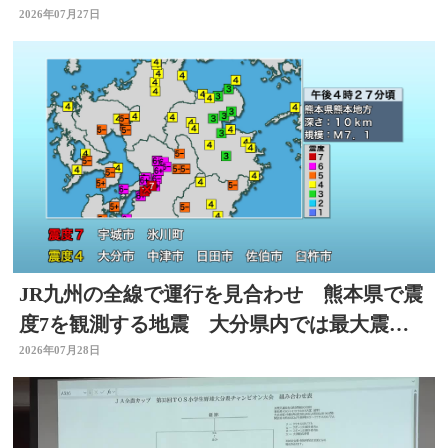
自動車道
2026年07月27日
JR九州の全線で運行を見合わせ 熊本県で震
度7を観測する地震 大分県内では最大震度4
を観測
2026年07月28日