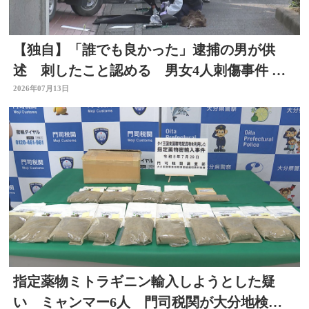
【独自】「誰でも良かった」逮捕の男が供
述 刺したこと認める 男女4人刺傷事件 被
害者と面識なし 大分
2026年07月13日
指定薬物ミトラギニン輸入しようとした疑
い ミャンマー6人 門司税関が大分地検に