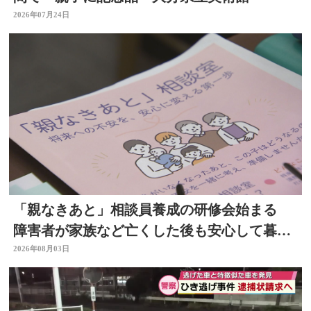
2026年07月24日
「親なきあと」相談員養成の研修会始まる
障害者が家族など亡くした後も安心して暮ら
せるように 大分
2026年08月03日