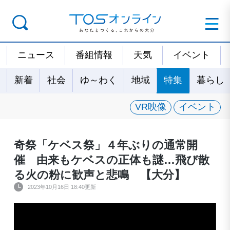
ニュース
番組情報
天気
イベント
新着
社会
ゆ～わく
地域
特集
暮らし
VR映像
イベント
奇祭「ケベス祭」４年ぶりの通常開
催 由来もケベスの正体も謎…飛び散
る火の粉に歓声と悲鳴 【大分】
2023年10月16日 18:40更新