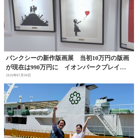
バンクシーの新作版画展 当初10万円の版画
が現在は990万円に イオンパークプレイス
大分店で開催中
2026年07月30日