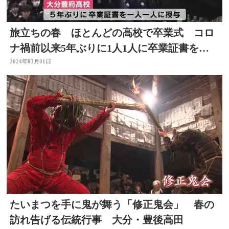
旅立ちの春 ほとんどの高校で卒業式 コロ
ナ禍前以来5年ぶりに1人1人に卒業証書を手
渡し 大分
2024年03月01日
たいまつを手に鬼が舞う「修正鬼会」 春の
訪れ告げる伝統行事 大分・豊後高田