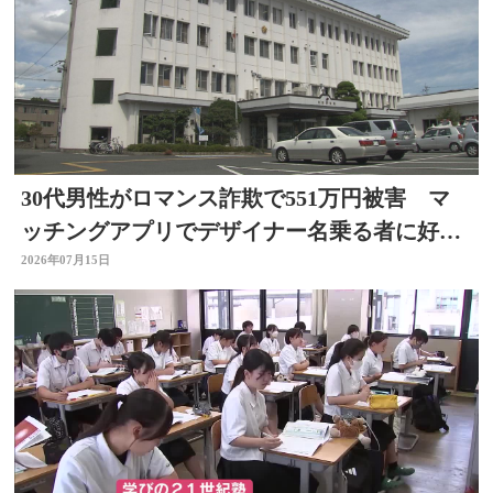
30代男性がロマンス詐欺で551万円被害 マ
ッチングアプリでデザイナー名乗る者に好意
抱く 大分
2026年07月15日