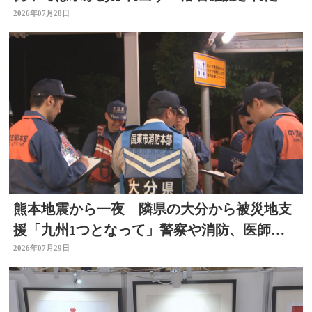
ころも
2026年07月28日
熊本地震から一夜 隣県の大分から被災地支
援「九州1つとなって」警察や消防、医師、
看護師、水道局など
2026年07月29日