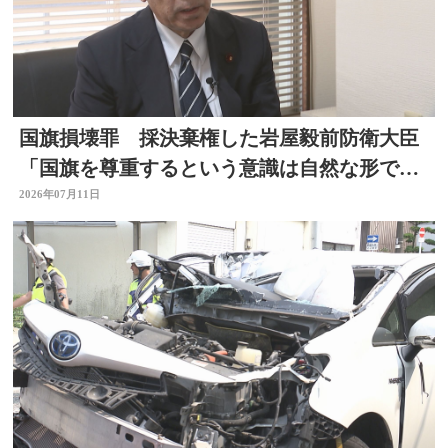
国旗損壊罪 採決棄権した岩屋毅前防衛大臣
「国旗を尊重するという意識は自然な形で育
まれるべきもの」大分
2026年07月11日