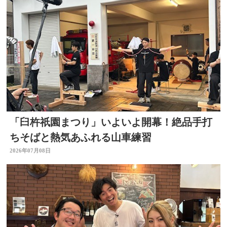
「臼杵祇園まつり」いよいよ開幕！絶品手打
ちそばと熱気あふれる山車練習
2026年07月08日