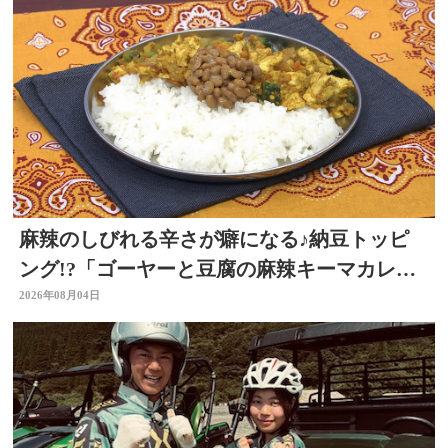
麻辣のしびれる辛さが癖になる♪納豆トッピ
ング!?「ゴーヤーと豆腐の麻辣キーマカレ
ー」～開店！キッチン別府ちゃん～
2026年08月04日