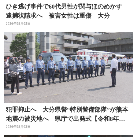
ひき逃げ事件で60代男性が関与ほのめかす
逮捕状請求へ 被害女性は重傷 大分
2026年08月05日
犯罪抑止へ 大分県警“特別警備部隊”が熊本
地震の被災地へ 県庁で出発式【令和8年熊
本地震】
2026年08月03日