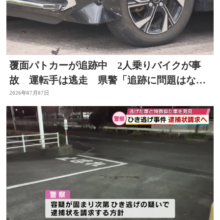
覆面パトカーが追跡中 2人乗りバイクが事
故 運転手は逃走 県警「追跡に問題はな
い」大分
2026年07月07日