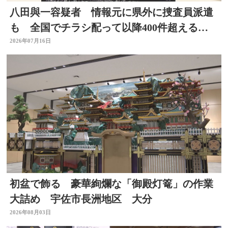
八田與一容疑者 情報元に県外に捜査員派遣
も 全国でチラシ配って以降400件超える情
報 大分
2026年07月16日
初盆で飾る 豪華絢爛な「御殿灯篭」の作業
大詰め 宇佐市長洲地区 大分
2026年08月03日