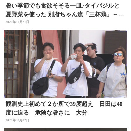
暑い季節でも食欲そそる一皿♪タイバジルと
夏野菜を使った 別府ちゃん流「三杯鶏」～開
店！キッチン別府ちゃん～
2026年07月21日
観測史上初めて２か所で39度超え 日田は40
度に迫る 危険な暑さに 大分
2026年08月02日