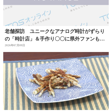
老舗探訪 ユニークなアナログ時計がずらり
の「時計店」＆手作り〇〇に県外ファンもい
る「酒店」 大分
2026年07月09日