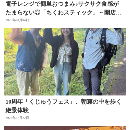
電子レンジで簡単おつまみ♪サクサク食感が
たまらない◎「ちくわスティック」～開店！
キッチン別府ちゃん～
2026年08月04日
10周年「くじゅうフェス」、朝霧の中を歩く
絶景体験
2026年07月22日