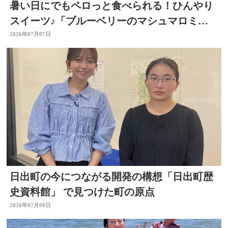
暑い日にでもペロっと食べられる！ひんやり
スイーツ♪「ブルーベリーのマシュマロミル
クアイス」 ～開店！キッチン別府ちゃん～
2026年07月07日
日出町の今につながる開発の構想「日出町歴
史資料館」 で見つけた町の原点
2026年07月08日