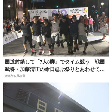
国道封鎖して「7人8脚」でタイム競う 戦国
武将・加藤清正の命日忍ぶ祭りとあわせて初
開催 大分
2026年07月24日