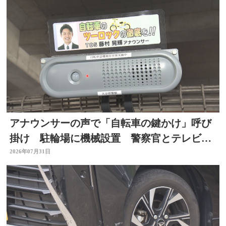
アナウンサーの声で「自転車の鍵かけ」呼び
掛け 駐輪場に機械設置 警察官とテレビ局
がタッグ 大分
2026年07月31日