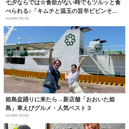
七夕ならでは☆食欲がない時でもツルッと食
べられる♪「キムチと温玉の旨辛ビビンそう
めん」 ～開店！キッチン別府ちゃん～
2026年07月07日
姫島盆踊りに来たら→新店舗「おおいた姫
島」車えびグルメ・人気ベスト３
2026年07月29日