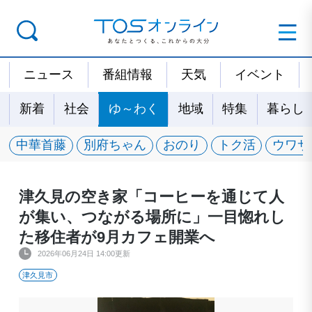
ニュース
番組情報
天気
イベント
新着
社会
ゆ～わく
地域
特集
暮らし
中華首藤
別府ちゃん
おのり
トク活
ウワサ
津久見の空き家「コーヒーを通じて人
が集い、つながる場所に」一目惚れし
た移住者が9月カフェ開業へ
2026年06月24日 14:00更新
津久見市