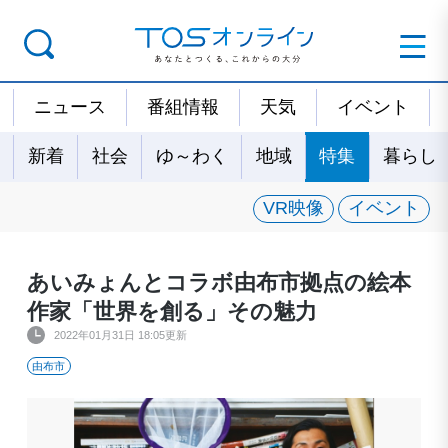
ニュース
番組情報
天気
イベント
新着
社会
ゆ～わく
地域
特集
暮らし
VR映像
イベント
あいみょんとコラボ由布市拠点の絵本
作家「世界を創る」その魅力
2022年01月31日 18:05更新
由布市