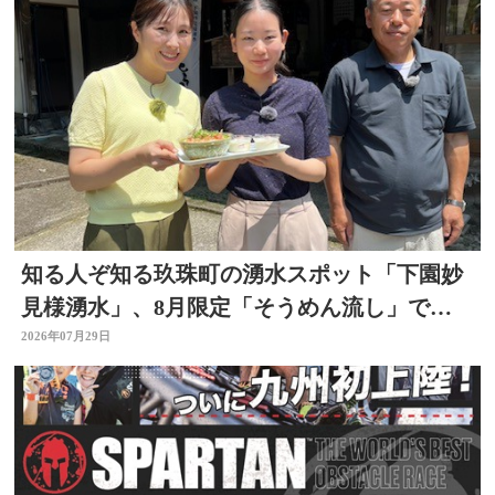
知る人ぞ知る玖珠町の湧水スポット「下園妙
見様湧水」、8月限定「そうめん流し」で涼
を求めて
2026年07月29日