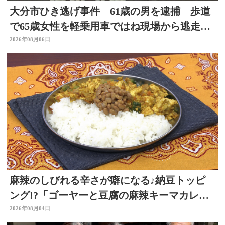
大分市ひき逃げ事件 61歳の男を逮捕 歩道
で65歳女性を軽乗用車ではね現場から逃走し
た疑い
2026年08月06日
麻辣のしびれる辛さが癖になる♪納豆トッピ
ング!?「ゴーヤーと豆腐の麻辣キーマカレ
ー」～開店！キッチン別府ちゃん～
2026年08月04日