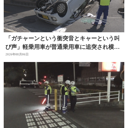
「ガチャーンという衝突音とキャーという叫
び声」軽乗用車が普通乗用車に追突され横
転 周囲騒然 大分
2026年08月06日