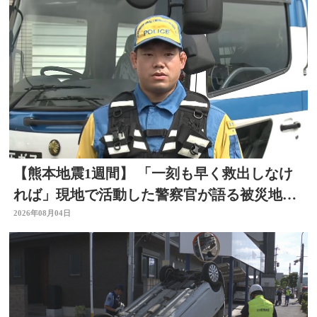
【熊本地震1週間】 「一刻も早く救出しなけ
れば」現地で活動した警察官が語る被災地の
状況 大分
2026年08月04日