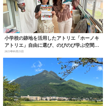
小学校の跡地を活用したアトリエ「ホーノキ
アトリエ」自由に選び、のびのび学ぶ空間
【由布市】
2025年09月25日