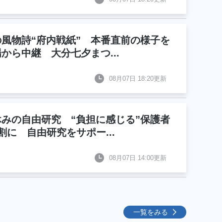
の風物詩“府内戦紙” 本番直前の様子を
場から中継 大分七夕まつ
...
08月07日 18:20更新
休みの自由研究 “負担に感じる”保護者
6割に 自由研究をサポー
...
08月07日 14:00更新
一覧をみる