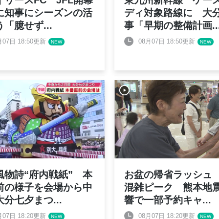
イリースFC JFL開幕
東九州新幹線 ケー
に知事にシーズンの活
ディ対象路線に 大
う「臆せず
...
事「早期の整備計画
..
月07日 18:50更新
08月07日 18:50更新
風物詩“府内戦紙” 本
お盆の帰省ラッシュ 
前の様子を会場から中
混雑ピーク 熊本地
大分七夕まつ
...
響で一部予約キャ
...
月07日 18:20更新
08月07日 18:20更新