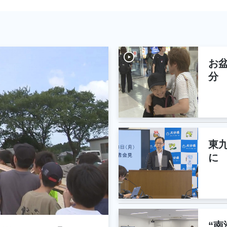
お
分
東
に
“