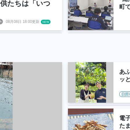
子供たちは「いつ
町
08月08日 18:00更新
あ
ッ
日田
電
た