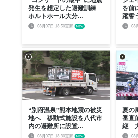
“コンサートの最中”に地震
ジェ
発生を想定した避難訓練
を前
ホルトホール大分
...
躍誓
08月07日 18:50更新
08
“別府温泉”熊本地震の被災
夏の
地へ 移動式施設を八代市
番直
内の避難所に設置
...
継 
08月07日 18:30更新
08