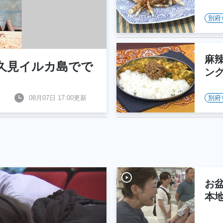
別府
麻
久見イルカ島でで
ング
08月07日 17:00更新
別府
お
本