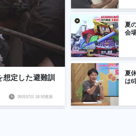
夏
会
夏
を想定した避難訓
は
08月07日 18:50更新