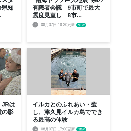
ススタ
“南海トラフ巨大地震”県の
分県知
有識者会議 9市町で最大
.
震度見直し 8市
...
08月07日 18:30更新
JRは
イルカとのふれあい・癒
震の影
し、津久見イルカ島ででき
る最高の体験
08月07日 17:00更新