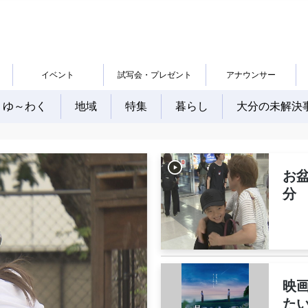
イベント
試写会・プレゼント
アナウンサー
ゆ～わく
地域
特集
暮らし
大分の未解決
お
分
映
たい