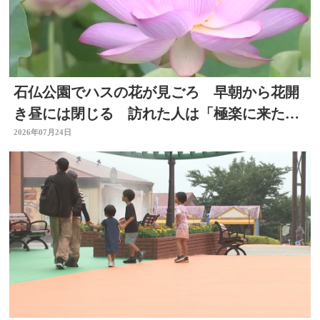
石仏公園でハスの花が見ごろ 早朝から花開
き昼には閉じる 訪れた人は「極楽に来た気
分」大分県臼杵市
2026年07月24日