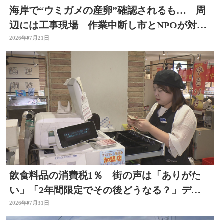
海岸で“ウミガメの産卵”確認されるも… 周
辺には工事現場 作業中断し市とNPOが対応
を協議 大分
2026年07月21日
飲食料品の消費税1％ 街の声は「ありがた
い」「2年間限定でその後どうなる？」デパ
ートの反応は 大分
2026年07月31日