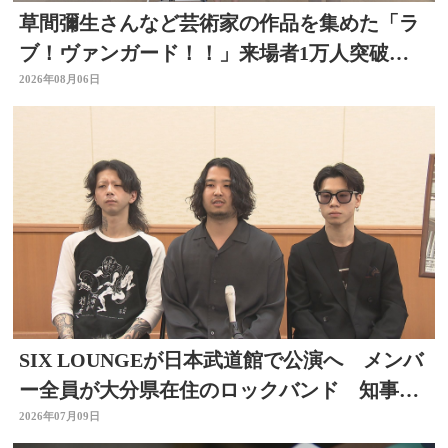
草間彌生さんなど芸術家の作品を集めた「ラ
ブ！ヴァンガード！！」来場者1万人突破
大分県立美術館
2026年08月06日
SIX LOUNGEが日本武道館で公演へ メンバ
ー全員が大分県在住のロックバンド 知事を
表敬
2026年07月09日