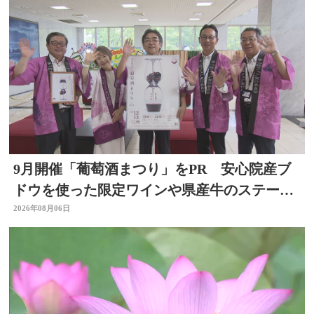
9月開催「葡萄酒まつり」をPR 安心院産ブ
ドウを使った限定ワインや県産牛のステーキ
など 大分
2026年08月06日