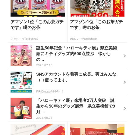
アマゾン1位「このお茶ガチ
アマゾン1位「このお茶ガチ
です」噂のお茶
です」噂のお茶
PR(ハーブ健康本舗)
PR(ハーブ健康本舗)
誕生50年記念「ハローキティ展」県立美術
館にキティグッズ約600点並ぶ 懐かし
の...
2026.07.16
SNSアカウントを着実に成長。実はみんな
ココ使ってます。
PR(Dreaw合同会社)
「ハローキティ展」来場者2万人突破 誕
生から50年のグッズ展示 県立美術館で9
月...
2026.08.07