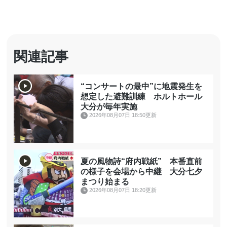
関連記事
“コンサートの最中”に地震発生を
想定した避難訓練 ホルトホール
大分が毎年実施
2026年08月07日 18:50更新
夏の風物詩“府内戦紙” 本番直前
の様子を会場から中継 大分七夕
まつり始まる
2026年08月07日 18:20更新