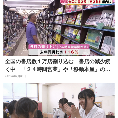
全国の書店数１万店割り込む 書店の減少続
く中 「２４時間営業」や「移動本屋」の取
り組みも 大分
2026年07月08日