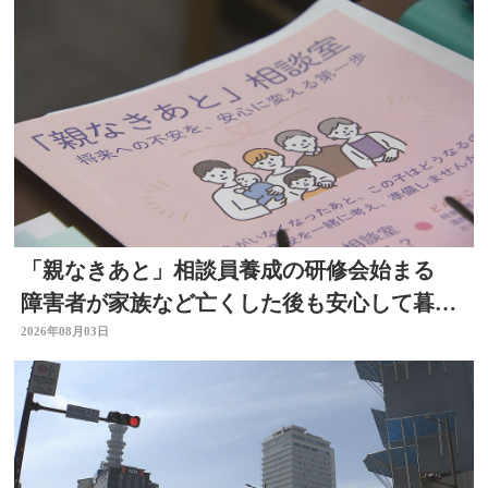
「親なきあと」相談員養成の研修会始まる
障害者が家族など亡くした後も安心して暮ら
せるように 大分
2026年08月03日