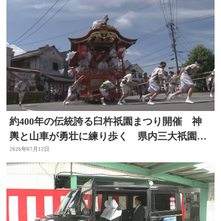
約400年の伝統誇る臼杵祇園まつり開催 神
輿と山車が勇壮に練り歩く 県内三大祇園の
１つ 大分
2026年07月12日