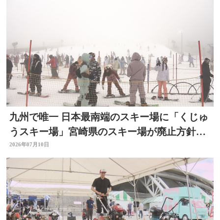
九州で唯一 日本最南端のスキー場に「くじゅ
うスキー場」宮崎県のスキー場が廃止方針
で 大分
2026年07月10日