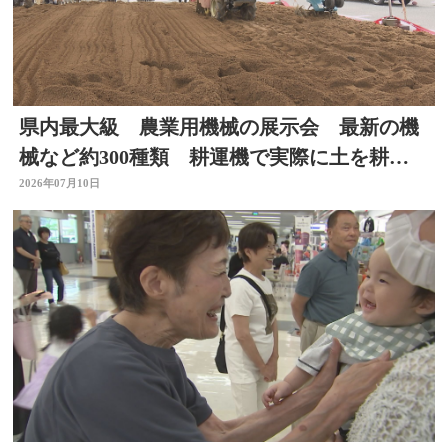
県内最大級 農業用機械の展示会 最新の機
械など約300種類 耕運機で実際に土を耕す
体験も 大分
2026年07月10日