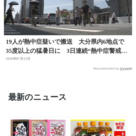
19人が熱中症疑いで搬送 大分県内6地点で
35度以上の猛暑日に 3日連続“熱中症警戒ア
ラート”発表
2026年07月13日
Recommended by
最新のニュース