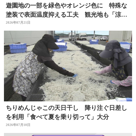
遊園地の一部を緑色やオレンジ色に 特殊な
塗装で表面温度抑える工夫 観光地も「涼」
PRで集客図る 大分
2026年07月21日
ちりめんじゃこの天日干し 降り注ぐ日差し
を利用「食べて夏を乗り切って」大分
2026年07月10日