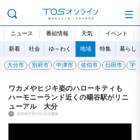
ニュース
番組情報
天気
イベント
新着
社会
ゆ～わく
地域
特集
暮らし
大分市
別府市
中津市
佐伯市
日田市
宇
ワカメやヒジキ姿のハローキティも
ハーモニーランド近くの暘谷駅がリニ
ューアル 大分
2026年07月07日 18:20更新