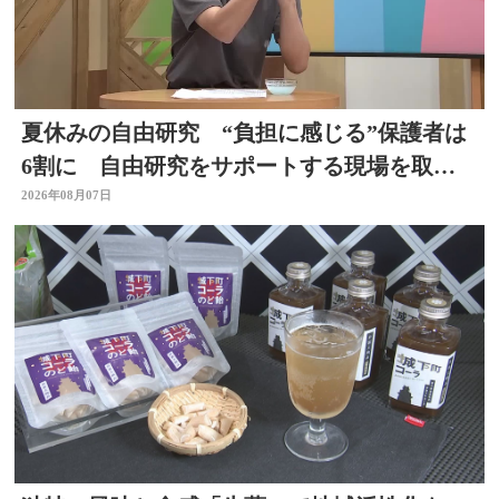
夏休みの自由研究 “負担に感じる”保護者は
6割に 自由研究をサポートする現場を取
材 スタジオで「割れないシャボン玉」づく
2026年08月07日
りも