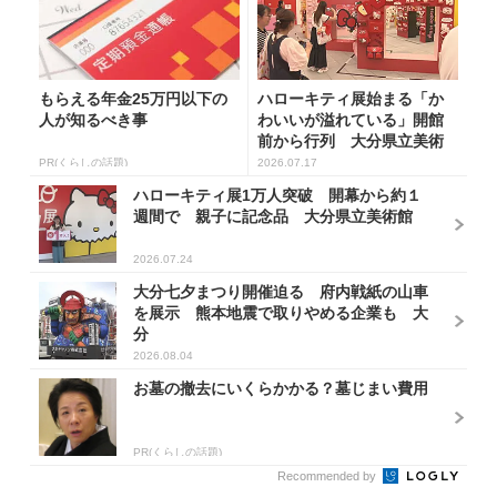
もらえる年金25万円以下の
ハローキティ展始まる「か
人が知るべき事
わいいが溢れている」開館
前から行列 大分県立美術
館で9月...
PR(くらしの話題)
2026.07.17
ハローキティ展1万人突破 開幕から約１
週間で 親子に記念品 大分県立美術館
2026.07.24
大分七夕まつり開催迫る 府内戦紙の山車
を展示 熊本地震で取りやめる企業も 大
分
2026.08.04
お墓の撤去にいくらかかる？墓じまい費用
PR(くらしの話題)
Recommended by