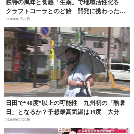
独特の風味と食感「生薬」で地域活性化を
クラフトコーラとのど飴 開発に携わった薬
剤師の思いは 大分
2026年07月22日
日田で“40度”以上の可能性 九州初の「酷暑
日」となるか？予想最高気温は39度 大分
2026年07月27日