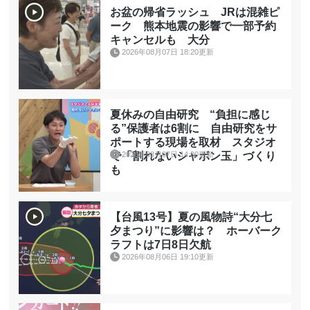
お盆の帰省ラッシュ JRは混雑ピ
ーク 熊本地震の影響で一部予約
キャンセルも 大分
2026年08月07日 18:20更新
夏休みの自由研究 “負担に感じ
る”保護者は6割に 自由研究をサ
ポートする現場を取材 スタジオ
2026年08月07日 14:00更新
で「割れないシャボン玉」づくり
も
【台風13号】夏の風物詩“大分七
夕まつり”に影響は？ ホーバーク
ラフトは7日8日欠航
2026年08月06日 19:10更新