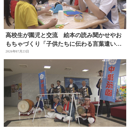
高校生が園児と交流 絵本の読み聞かせやお
もちゃづくり「子供たちに伝わる言葉遣いが
大切と思った」大分
2026年07月23日