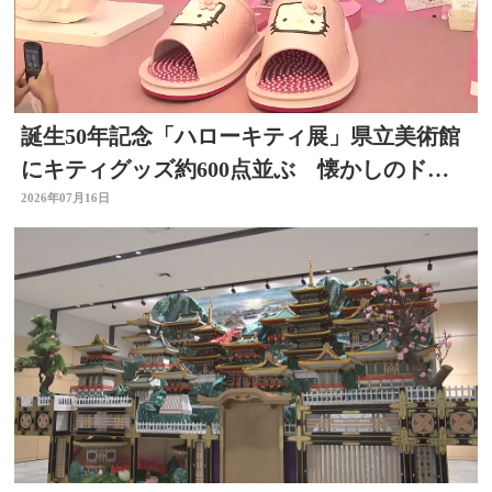
誕生50年記念「ハローキティ展」県立美術館
にキティグッズ約600点並ぶ 懐かしのドラ
イヤーなど 大分
2026年07月16日