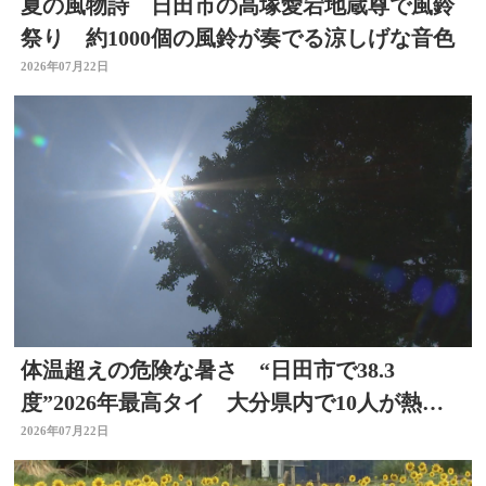
夏の風物詩 日田市の高塚愛宕地蔵尊で風鈴
祭り 約1000個の風鈴が奏でる涼しげな音色
2026年07月22日
体温超えの危険な暑さ “日田市で38.3
度”2026年最高タイ 大分県内で10人が熱中
症疑いで搬送
2026年07月22日