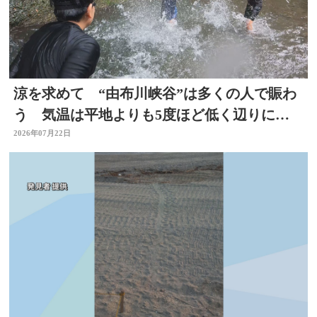
涼を求めて “由布川峡谷”は多くの人で賑わ
う 気温は平地よりも5度ほど低く辺りには
涼しい風も 大分
2026年07月22日