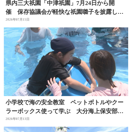
県内三大祇園「中津祇園」7月24日から開
催 保存協議会が軽快な祇園囃子を披露し祭
りをPR 大分
2026年07月15日
小学校で海の安全教室 ペットボトルやクー
ラーボックス使って学ぶ 大分海上保安部が
初開催
2026年07月13日