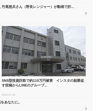
竹尾悠兵さん（野良レンジャー）が動画で詐...
SNS型投資詐欺で約110万円被害 インスタの副業促
す投稿からLINEのグループ...
2026.07.28
眠をあなたに。