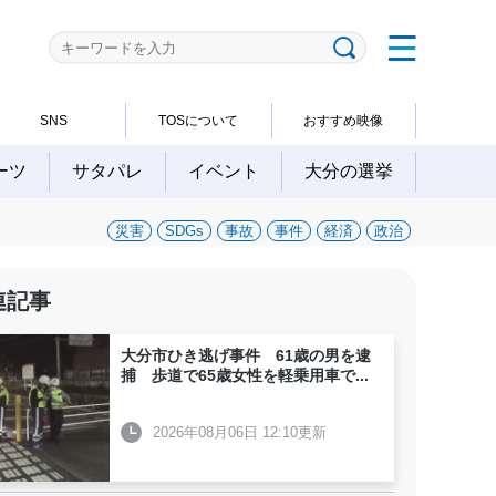
SNS
TOSについて
おすすめ映像
ーツ
サタパレ
イベント
大分の選挙
災害
SDGs
事故
事件
経済
政治
連記事
大分市ひき逃げ事件 61歳の男を逮
捕 歩道で65歳女性を軽乗用車で
...
2026年08月06日 12:10更新