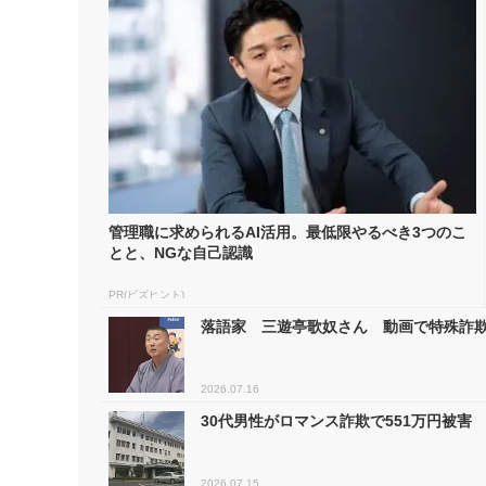
管理職に求められるAI活用。最低限やるべき3つのこ
とと、NGな自己認識
PR(ビズヒント)
落語家 三遊亭歌奴さん 動画で特殊詐欺防
2026.07.16
30代男性がロマンス詐欺で551万円被害
2026.07.15