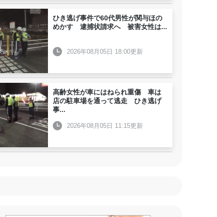
ひき逃げ事件で60代男性が関与ほの
めかす 逮捕状請求へ 被害女性は
...
2026年08月05日 18:00更新
高齢女性が車にはねられ重傷 車は
店の駐車場を通って逃走 ひき逃げ
事
...
2026年08月05日 11:15更新