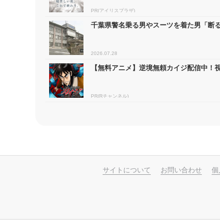
PR(アイリスプラザ)
千葉県警名乗る男やスーツを着た男「断ると
2026.07.28
【無料アニメ】逆境無頼カイジ配信中！
PR(Rチャンネル)
サイトについて
お問い合わせ
個