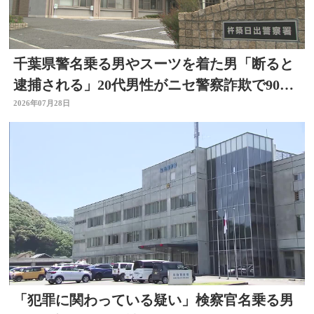
千葉県警名乗る男やスーツを着た男「断ると
逮捕される」20代男性がニセ警察詐欺で90万
円被害 大分
2026年07月28日
「犯罪に関わっている疑い」検察官名乗る男