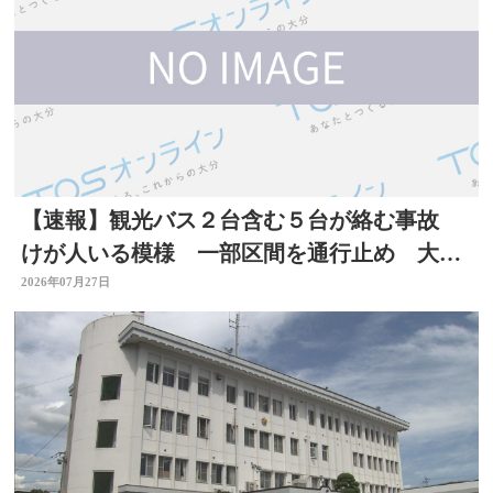
【速報】観光バス２台含む５台が絡む事故
けが人いる模様 一部区間を通行止め 大分
自動車道
2026年07月27日