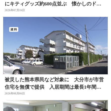
にキティグッズ約600点並ぶ 懐かしのドラ
イヤーなど 大分
2026年07月16日
被災した熊本県民など対象に 大分市が市営
住宅を無償で提供 入居期間は最長1年間
【令和8年熊本地震】
2026年08月06日