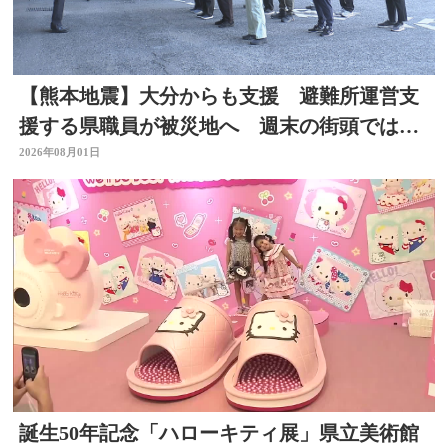
【熊本地震】大分からも支援 避難所運営支
援する県職員が被災地へ 週末の街頭では募
金の呼びかけも
2026年08月01日
誕生50年記念「ハローキティ展」県立美術館