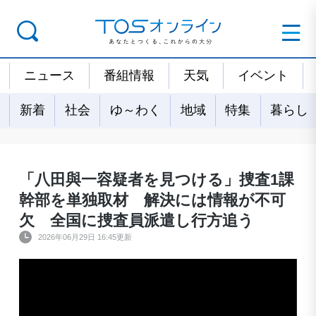
ニュース
番組情報
天気
イベント
新着
社会
ゆ～わく
地域
特集
暮らし
「八田與一容疑者を見つける」捜査1課
幹部を単独取材 解決には情報が不可
欠 全国に捜査員派遣し行方追う
2026年06月29日 16:45更新