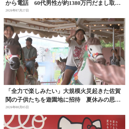
から電話 60代男性が約1380万円だまし取ら
れる 大分
2026年07月27日
「全力で楽しみたい」大規模火災起きた佐賀
関の子供たちを遊園地に招待 夏休みの思い
出作りに 大分
2026年08月05日