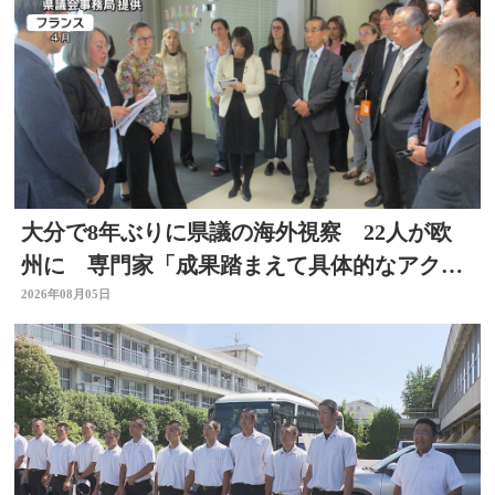
大分で8年ぶりに県議の海外視察 22人が欧
州に 専門家「成果踏まえて具体的なアクシ
ョン必要」
2026年08月05日