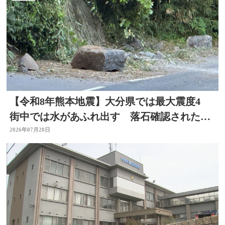
【令和8年熊本地震】大分県では最大震度4
街中では水があふれ出す 落石確認されたと
ころも
2026年07月28日