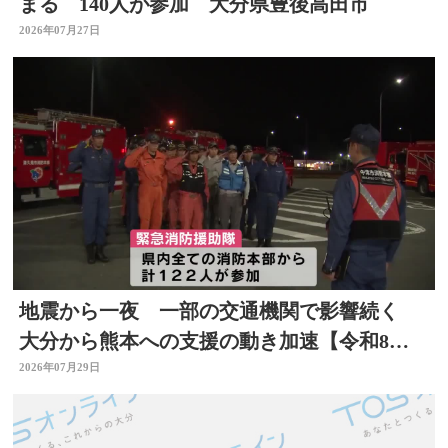
まる 140人が参加 大分県豊後高田市
2026年07月27日
地震から一夜 一部の交通機関で影響続く
大分から熊本への支援の動き加速【令和8年
熊本地震】
2026年07月29日