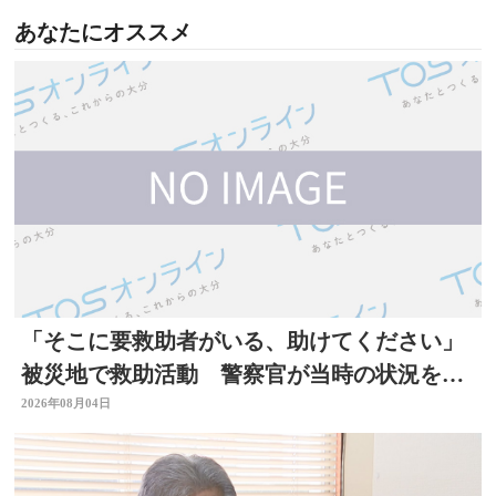
あなたにオススメ
「そこに要救助者がいる、助けてください」
被災地で救助活動 警察官が当時の状況を語
る 大分
2026年08月04日