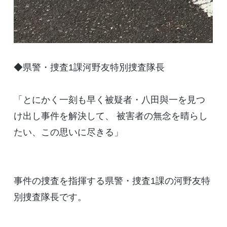
◆県警・捜査1課河野友特別捜査隊長
「とにかく一刻も早く被疑者・八田與一を見つ
け出し事件を解決して、 被害者の無念を晴らし
たい、この思いに尽きる」
事件の捜査を指揮する県警・捜査1課の河野友特
別捜査隊長です。