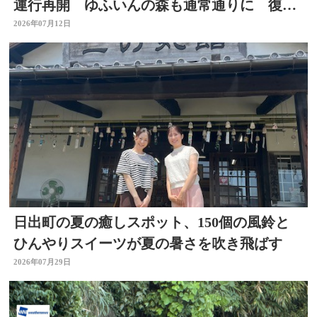
運行再開 ゆふいんの森も通常通りに 復旧
工事完了 大分
2026年07月12日
日出町の夏の癒しスポット、150個の風鈴と
ひんやりスイーツが夏の暑さを吹き飛ばす
2026年07月29日