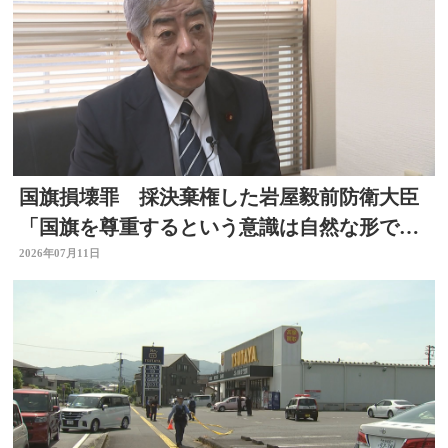
国旗損壊罪 採決棄権した岩屋毅前防衛大臣
「国旗を尊重するという意識は自然な形で育
まれるべきもの」大分
2026年07月11日