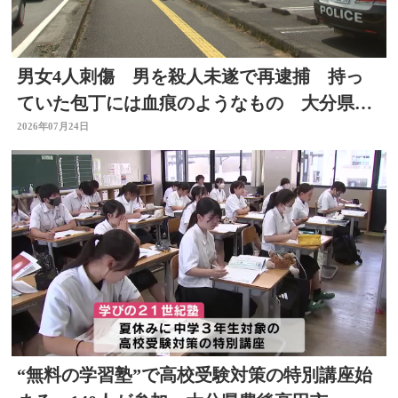
男女4人刺傷 男を殺人未遂で再逮捕 持っ
ていた包丁には血痕のようなもの 大分県佐
伯市
2026年07月24日
“無料の学習塾”で高校受験対策の特別講座始