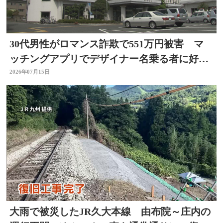
30代男性がロマンス詐欺で551万円被害 マ
ッチングアプリでデザイナー名乗る者に好意
抱く 大分
2026年07月15日
大雨で被災したJR久大本線 由布院～庄内の