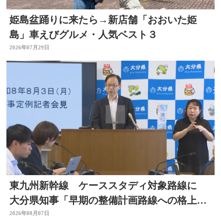
姫島盆踊りに来たら→新店舗「おおいた姫
島」車えびグルメ・人気ベスト３
2026年07月29日
東九州新幹線 ケーススタディ対象路線に
大分県知事「早期の整備計画路線への格上げ
に期待」
2026年08月07日