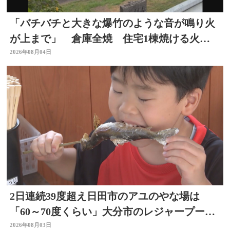
「バチバチと大きな爆竹のような音が鳴り火
が上まで」 倉庫全焼 住宅1棟焼ける火
事 大分
2026年08月04日
2日連続39度超え日田市のアユのやな場は
「60～70度くらい」大分市のレジャープール
も賑わう 大分
2026年08月03日