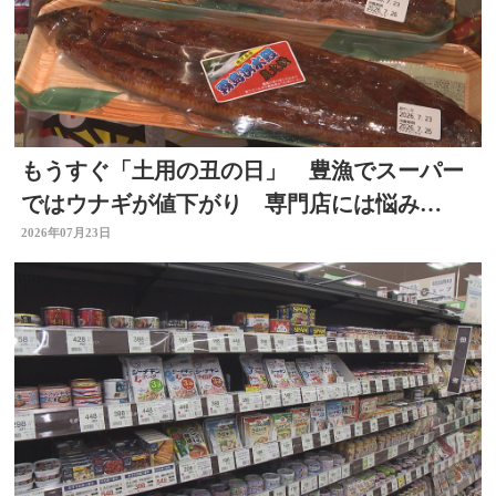
もうすぐ「土用の丑の日」 豊漁でスーパー
ではウナギが値下がり 専門店には悩み
も… 大分
2026年07月23日