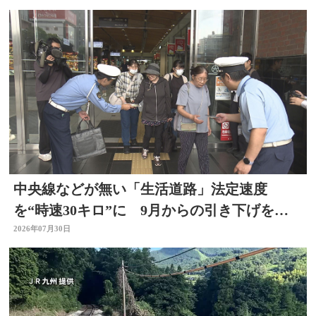
中央線などが無い「生活道路」法定速度
を“時速30キロ”に 9月からの引き下げを前
に警察官が街頭啓発
2026年07月30日