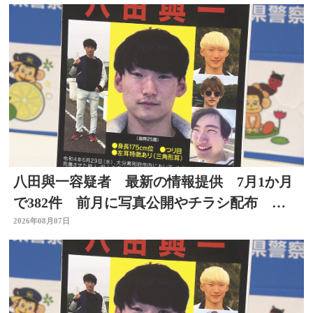
八田與一容疑者 最新の情報提供 7月1か月
で382件 前月に写真公開やチラシ配布 別
府ひき逃げ事件
2026年08月07日