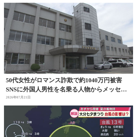
50代女性がロマンス詐欺で約1040万円被害
SNSに外国人男性を名乗る人物からメッセー
ジ 大分
2026年07月21日