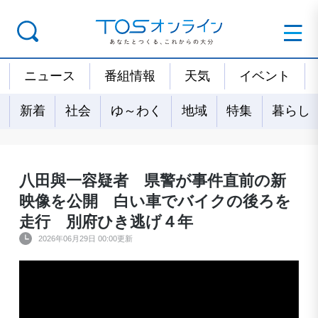
ニュース
番組情報
天気
イベント
新着
社会
ゆ～わく
地域
特集
暮らし
八田與一容疑者 県警が事件直前の新
映像を公開 白い車でバイクの後ろを
走行 別府ひき逃げ４年
2026年06月29日 00:00更新