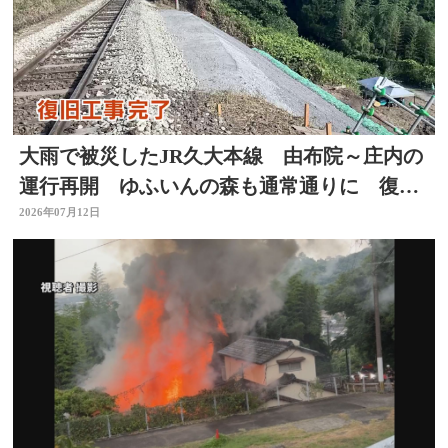
大雨で被災したJR久大本線 由布院～庄内の
運行再開 ゆふいんの森も通常通りに 復旧
工事完了 大分
2026年07月12日