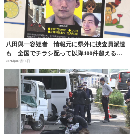
八田與一容疑者 情報元に県外に捜査員派遣
も 全国でチラシ配って以降400件超える情
報 大分
2026年07月16日