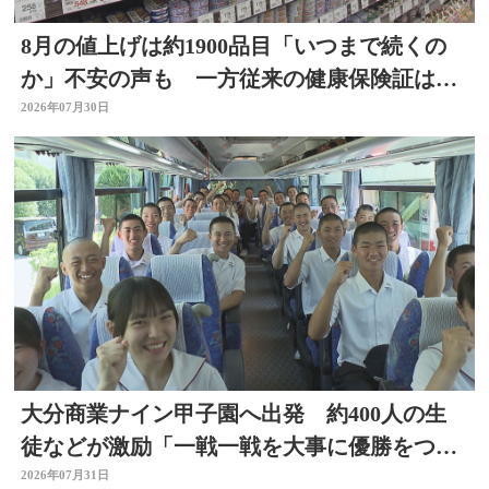
8月の値上げは約1900品目「いつまで続くの
か」不安の声も 一方従来の健康保険証は使
用不可に
2026年07月30日
大分商業ナイン甲子園へ出発 約400人の生
徒などが激励「一戦一戦を大事に優勝をつか
み取って」
2026年07月31日