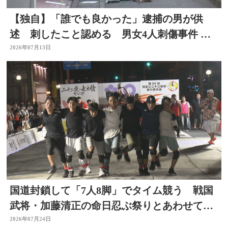
【独自】「誰でも良かった」逮捕の男が供
述 刺したこと認める 男女4人刺傷事件 被
害者と面識なし 大分
2026年07月13日
国道封鎖して「7人8脚」でタイム競う 戦国
武将・加藤清正の命日忍ぶ祭りとあわせて初
開催 大分
2026年07月24日